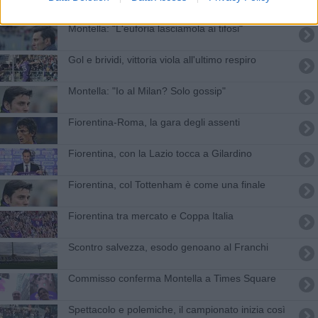
Montella: "L'euforia lasciamola ai tifosi"
Gol e brividi, vittoria viola all'ultimo respiro
Montella: "Io al Milan? Solo gossip"
Fiorentina-Roma, la gara degli assenti
Fiorentina, con la Lazio tocca a Gilardino
Fiorentina, col Tottenham è come una finale
Fiorentina tra mercato e Coppa Italia
Scontro salvezza, esodo genoano al Franchi
Commisso conferma Montella a Times Square
Spettacolo e polemiche, il campionato inizia così