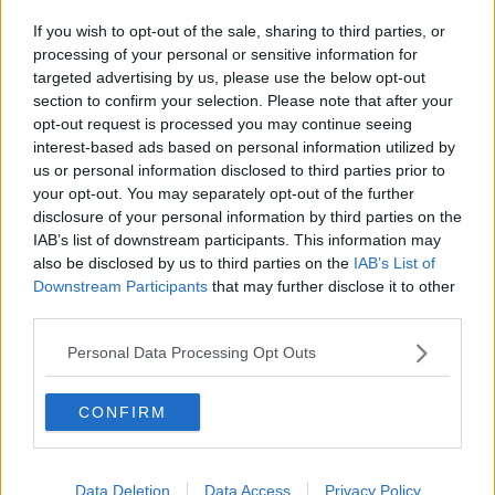
Insulti sui muri al "gobbo" Paulo Sousa
If you wish to opt-out of the sale, sharing to third parties, or
La Fiesole vuole le dimissioni di Cognini
processing of your personal or sensitive information for
targeted advertising by us, please use the below opt-out
section to confirm your selection. Please note that after your
Juventus-Fiorentina, cresce l'attesa
opt-out request is processed you may continue seeing
interest-based ads based on personal information utilized by
Piove sul bagnato al Franchi. Addio Champions
us or personal information disclosed to third parties prior to
your opt-out. You may separately opt-out of the further
Montella fa autocritica: "Siamo stati dei polli"
disclosure of your personal information by third parties on the
IAB’s list of downstream participants. This information may
Fiorentina in crisi, tre gol anche dal Napoli
also be disclosed by us to third parties on the
IAB’s List of
Downstream Participants
that may further disclose it to other
Montella:"Disponibile a continuare con
third parties.
entusiasmo"
Gonzalo, Gilardino e Salah e l'Europa è più vicina
Personal Data Processing Opt Outs
Prandelli, nostalgia canaglia
CONFIRM
Montella e Fiorentina, rapporto finito
Data Deletion
Data Access
Privacy Policy
Fiorentina, con la Samp è "derby Champions"