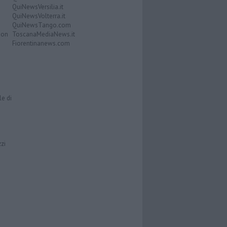
QuiNewsVersilia.it
QuiNewsVolterra.it
QuiNewsTango.com
Don
ToscanaMediaNews.it
Fiorentinanews.com
le di
zzi