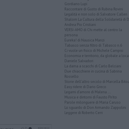
Gordiano Lupi
Raccontare di Gusto di Rubina Rovini
Legalità e non solo di Salvatore Calleri
Shalom La Cultura della Solidarietà di 
Andrea Pio Cristiani
VERSI-AMO di Chi mette al centro la
persona
Eureka! di Nausica Manzi
Tabasco senza filtro di Tabasco n.6
Ci vuole un fisico di Michele Campisi
Economia e territorio, da globale a loca
Daniele Salvadori
La dama a scacchi di Carlo Belciani
Due chiacchiere in cucina di Sabrina
Rossello
Storie dell'altro secolo di Marcella Bito
Easy ridere di Dario Greco
Legami d'amore di Malena ...
Musica e dintorni di Fausto Pirìto
Parole milonguere di Maria Caruso
Lo sguardo di Don Armando Zappolini
Leggere di Roberto Cerri