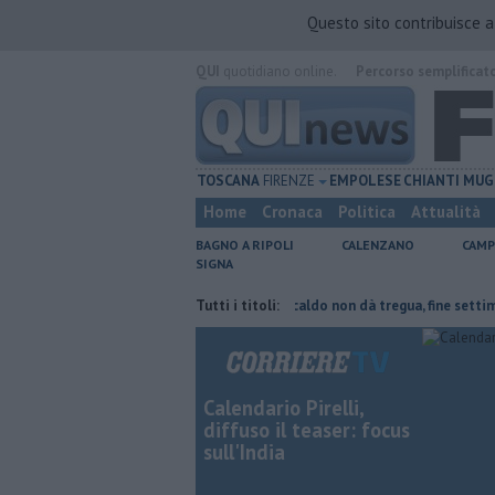
Questo sito contribuisce 
QUI
quotidiano online.
Percorso semplificat
TOSCANA
FIRENZE
EMPOLESE
CHIANTI
MUG
Home
Cronaca
Politica
Attualità
BAGNO A RIPOLI
CALENZANO
CAMP
SIGNA
rte del tetto collassa
Il grande caldo non dà tregua, fine settimana ro
Tutti i titoli:
Calendario Pirelli,
diffuso il teaser: focus
sull'India