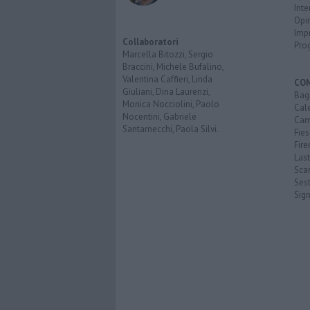
Inte
Opi
Imp
Collaboratori
Pro
Marcella Bitozzi, Sergio
Braccini, Michele Bufalino,
Valentina Caffieri, Linda
CO
Giuliani, Dina Laurenzi,
Bagn
Monica Nocciolini, Paolo
Cal
Nocentini, Gabriele
Cam
Santarnecchi, Paola Silvi.
Fies
Fire
Last
Scan
Sest
Sig