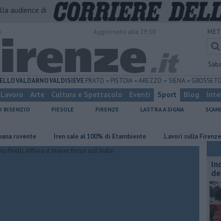
alla audience di
o
Aggiornato alle 19:30
MET
Sab
ELLO
VALDARNO
VALDISIEVE
PRATO
PISTOIA
AREZZO
SIENA
GROSSET
Lavoro
Arte
Cultura e Spettacolo
Eventi
Sport
Blog
Inte
I BISENZIO
FIESOLE
FIRENZE
LASTRA A SIGNA
SCAN
vente
Iren sale al 100% di Etambiente
Lavori sulla Firenze-Roma, 
In
de