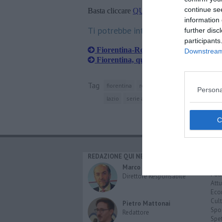
continue se
Basta cliccare
QUI
information 
Ti potrebbe interessare anche:
further disc
participants
Fiorentina-Roma, in arrivo 2500 tifosi
Downstream 
Fiorentina, quattro schiaffi dalla Laz
Tag
fiorentina
roma
firenze
stadio artemio
Persona
lazio
serie a 2011-2012
scudetto
derb
REDAZIONE QUI NEWS
CAT
Cro
Marco Migli
Poli
Direttore Responsabile
Attu
Eco
Cult
Pietro Mattonai
Spo
Redattore
Spet