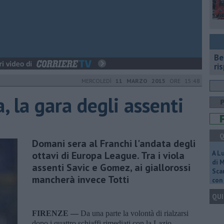
​B
ri
MERCOLEDÌ
11 MARZO 2015
ORE 15:48
 la gara degli assenti
Q
Domani sera al Franchi l'andata degli
ottavi di Europa League. Tra i viola
A L
di 
assenti Savic e Gomez, ai giallorossi
Scar
mancherà invece Totti
con 
QUI
FIRENZE —
Da una parte la volontà di rialzarsi
dopo i quattro schiaffi rimediati con la Lazio.