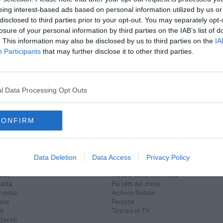
eing interest-based ads based on personal information utilized by us or
disclosed to third parties prior to your opt-out. You may separately opt-
losure of your personal information by third parties on the IAB’s list of
. This information may also be disclosed by us to third parties on the
IA
 giallorossi
Participants
that may further disclose it to other third parties.
io
 franchi
coppa uefa
stefan savić
mario gómez
francesco totti
l Data Processing Opt Outs
y
vincenzo montella
attaccante
khouma el babacar
adem ljajić
CONFIRM
EGORIE
RUBRICHE
Data Deletion
Data Access
Privacy Policy
naca
Le notizie di oggi
tica
Più Letti della settimana
alità
Più Letti del mese
nomia
Archivio Notizie
ura
Persone
rt
Toscani in TV
tacoli