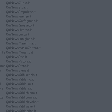
QuiNewsCuoio.it
QuiNewsElba.it
i
QuiNewsEmpolese.it
QuiNewsFirenze.it
QuiNewsGarfagnana.it
QuiNewsGrosseto.it
QuiNewsLivorno.it
QuiNewsLucca.it
QuiNewsLunigiana.it
QuiNewsMaremma.it
QuiNewsMassaCarrara.it
ATTE
QuiNewsMugello.it
QuiNewsPisa.it
QuiNewsPistoia.it
nari
QuiNewsPrato.it
a
QuiNewsSiena.it
QuiNewsValbisenzio.it
QuiNewsValdarno.it
i
QuiNewsValdelsa.it
o e
QuiNewsValdera.it
QuiNewsValdichiana.it
lla
QuiNewsValdicornia.it
QuiNewsValdinievole.it
QuiNewsValdisieve.it
QuiNewsValtiberina.it