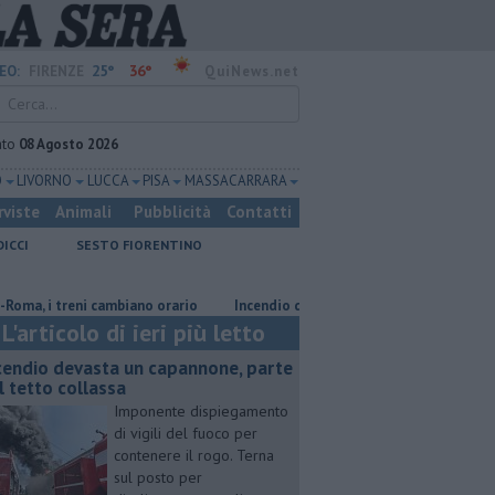
25°
36°
EO:
FIRENZE
QuiNews.net
ato
08 Agosto 2026
O
LIVORNO
LUCCA
PISA
MASSA CARRARA
rviste
Animali
Pubblicità
Contatti
DICCI
SESTO FIORENTINO
i treni cambiano orario
Incendio devasta un capannone, parte del tetto 
L'articolo di ieri più letto
cendio devasta un capannone, parte
l tetto collassa
Imponente dispiegamento
di vigili del fuoco per
contenere il rogo. Terna
sul posto per