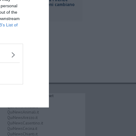
Roma, i treni cambiano
 personal
orario
out of the
 downstream
B’s List of
IL NETWORK QuiNews.net
QuiNewsAbetone.it
QuiNewsAmiata.it
QuiNewsAnimali.it
QuiNewsArezzo.it
QuiNewsCasentino.it
QuiNewsCecina.it
QuiNewsChianti.it