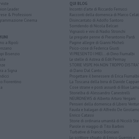
rviste
QUI BLOG
nion Leader
Incontri d'arte di Riccardo Ferrucci
rese & Professioni
Racconti della domenica di Marco Celat
grammazione Cinema
Disincantato di Adolfo Santoro
Sorridendo di Nicola Belcari
Vignaioli e vini di Nadio Stronchi
MUNI
Le pregiate penne di Pierantonio Pardi
o a Ripoli
Pagine allegre di Gianni Micheli
enzano
Psico-cose di Federica Giusti
pi Bisenzio
VI PRESENTO I MIEI... di Dino Fiumalbi
ole
Le stelle di Astrea di Edit Permay
nze
STORIE VISPE MA NON TROPPO DISTR
ra a Signa
di Dario Dal Canto
dicci
Progettare il benessere di Erica Fiumalbi
o Fiorentino
La Toscana della birra di Davide Cappan
na
Cose strane e posti assurdi di Blue Lam
Storielba di Alessandro Canestrelli
NEURONEWS di Alberto Arturo Vergani
Pensieri della domenica di Libero Ventur
Fauda e balagan di Alfredo De Girolam
Enrico Catassi
Storie di ordinaria umanità di Nicolò Ste
Parole in viaggio di Tito Barbini
Turbative di Franco Bonciani
Lo scrittore sfigato di Enrico Guerrini e