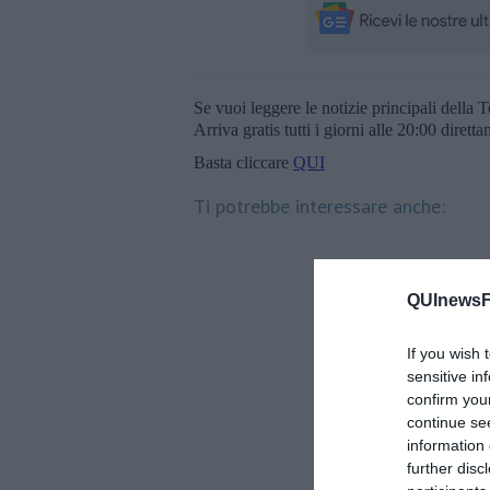
Se vuoi leggere le notizie principali della T
Arriva gratis tutti i giorni alle 20:00 dirett
Basta cliccare
QUI
Ti potrebbe interessare anche:
QUInewsFi
If you wish 
sensitive in
confirm you
continue se
information 
further disc