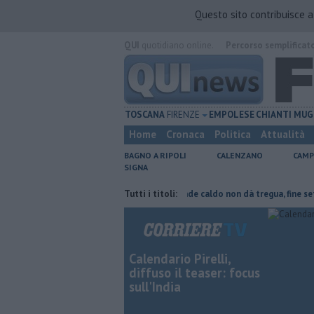
Questo sito contribuisce 
QUI
quotidiano online.
Percorso semplificat
TOSCANA
FIRENZE
EMPOLESE
CHIANTI
MUG
Home
Cronaca
Politica
Attualità
BAGNO A RIPOLI
CALENZANO
CAMP
SIGNA
, parte del tetto collassa
Tutti i titoli:
Il grande caldo non dà tregua, fine settima
Calendario Pirelli,
diffuso il teaser: focus
sull'India