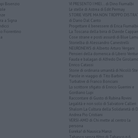
pi Bisenzio
VI PRESENTO I MIEI... di Dino Fiumalbi
ole
Le stelle di Astrea di Edit Permay
nze
STORIE VISPE MA NON TROPPO DISTR
ra a Signa
di Dario Dal Canto
dicci
Progettare il benessere di Erica Fiumalbi
o Fiorentino
La Toscana della birra di Davide Cappan
na
Cose strane e posti assurdi di Blue Lam
Storielba di Alessandro Canestrelli
NEURONEWS di Alberto Arturo Vergani
Pensieri della domenica di Libero Ventur
Fauda e balagan di Alfredo De Girolam
Enrico Catassi
Storie di ordinaria umanità di Nicolò Ste
Parole in viaggio di Tito Barbini
Turbative di Franco Bonciani
Lo scrittore sfigato di Enrico Guerrini e
Gordiano Lupi
Raccontare di Gusto di Rubina Rovini
Legalità e non solo di Salvatore Calleri
Shalom La Cultura della Solidarietà di 
Andrea Pio Cristiani
VERSI-AMO di Chi mette al centro la
persona
Eureka! di Nausica Manzi
Tabasco senza filtro di Tabasco n.6