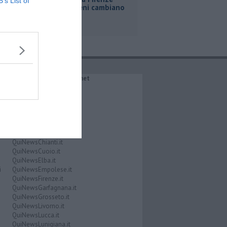
B’s List of
Roma, i treni cambiano
orario
IL NETWORK QuiNews.net
QuiNewsAbetone.it
QuiNewsAmiata.it
QuiNewsAnimali.it
QuiNewsArezzo.it
QuiNewsCasentino.it
QuiNewsCecina.it
QuiNewsChianti.it
QuiNewsCuoio.it
QuiNewsElba.it
i
QuiNewsEmpolese.it
QuiNewsFirenze.it
QuiNewsGarfagnana.it
QuiNewsGrosseto.it
QuiNewsLivorno.it
QuiNewsLucca.it
QuiNewsLunigiana.it