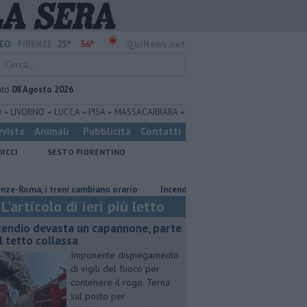
25°
36°
EO:
FIRENZE
QuiNews.net
ato
08 Agosto 2026
O
LIVORNO
LUCCA
PISA
MASSA CARRARA
rviste
Animali
Pubblicità
Contatti
DICCI
SESTO FIORENTINO
oma, i treni cambiano orario
Incendio devasta un capannone, parte del t
L'articolo di ieri più letto
cendio devasta un capannone, parte
l tetto collassa
Imponente dispiegamento
di vigili del fuoco per
contenere il rogo. Terna
sul posto per