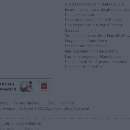
Ci vuole un fisico di Michele Campisi
Economia e territorio, da globale a loca
Daniele Salvadori
La dama a scacchi di Carlo Belciani
Due chiacchiere in cucina di Sabrina
Rossello
Storie dell'altro secolo di Marcella Bito
Easy ridere di Dario Greco
Legami d'amore di Malena ...
Musica e dintorni di Fausto Pirìto
Parole milonguere di Maria Caruso
Lo sguardo di Don Armando Zappolini
Leggere di Roberto Cerri
rivacy
|
Privacy Nielsen
|
Durc
|
Provider
di Firenze n. 5935 del 27.09.2013. Powered by
Aperion.it
Martelli, 8 - 50129 FIRENZE
toscanamediachannel.it