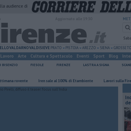
alla audience di
o
Aggiornato alle 19:30
MET
Sab
ELLO
VALDARNO
VALDISIEVE
PRATO
PISTOIA
AREZZO
SIENA
GROSSET
Lavoro
Arte
Cultura e Spettacolo
Eventi
Sport
Blog
Inte
I BISENZIO
FIESOLE
FIRENZE
LASTRA A SIGNA
SCAN
na rovente
Iren sale al 100% di Etambiente
Lavori sulla Firenze-R
In
de