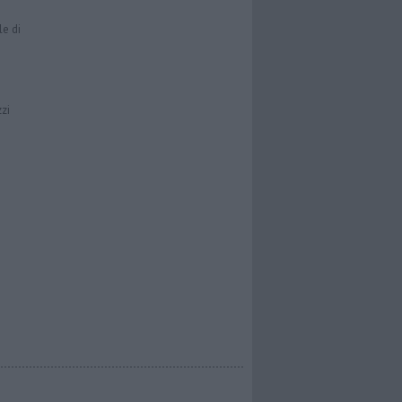
le di
zzi