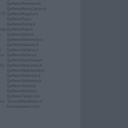
QuiNewsMaremma.it
QuiNewsMassaCarrara.it
ATTE
QuiNewsMugello.it
QuiNewsPisa.it
QuiNewsPistoia.it
nari
QuiNewsPrato.it
a
QuiNewsSiena.it
QuiNewsValbisenzio.it
QuiNewsValdarno.it
i
QuiNewsValdelsa.it
o e
QuiNewsValdera.it
QuiNewsValdichiana.it
lla
QuiNewsValdicornia.it
QuiNewsValdinievole.it
QuiNewsValdisieve.it
QuiNewsValtiberina.it
QuiNewsVersilia.it
QuiNewsVolterra.it
QuiNewsTango.com
Don
ToscanaMediaNews.it
Fiorentinanews.com