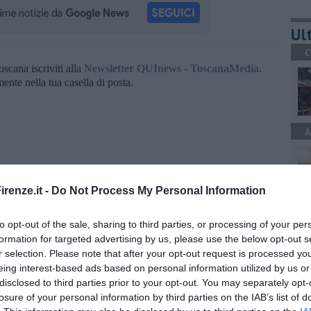
Ult
C
oscana iscriviti alla
Newsletter QUInews - ToscanaMedia.
amente nella tua casella di posta.
A
renze.it -
Do Not Process My Personal Information
A
to opt-out of the sale, sharing to third parties, or processing of your per
formation for targeted advertising by us, please use the below opt-out s
r selection. Please note that after your opt-out request is processed y
eing interest-based ads based on personal information utilized by us or
disclosed to third parties prior to your opt-out. You may separately opt-
A
losure of your personal information by third parties on the IAB’s list of