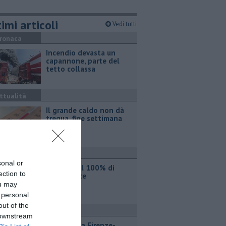
imi articoli
Vedi tutti
ronaca
Incendio devasta un
capannone, parte del
tetto collassa
ttualità
Il grande caldo non dà
tregua, fine settimana
rovente
ttualità
sonal or
Iren sale al 100% di
ection to
Etambiente
ou may
 personal
out of the
ttualità
 downstream
Lavori sulla Firenze-