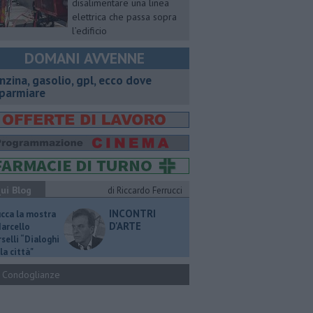
disalimentare una linea
elettrica che passa sopra
l’edificio
DOMANI AVVENNE
enzina, gasolio, gpl, ecco dove
sparmiare
ui Blog
di Riccardo Ferrucci
INCONTRI
ucca la mostra
D'ARTE
Marcello
selli “Dialoghi
la città"
Condoglianze