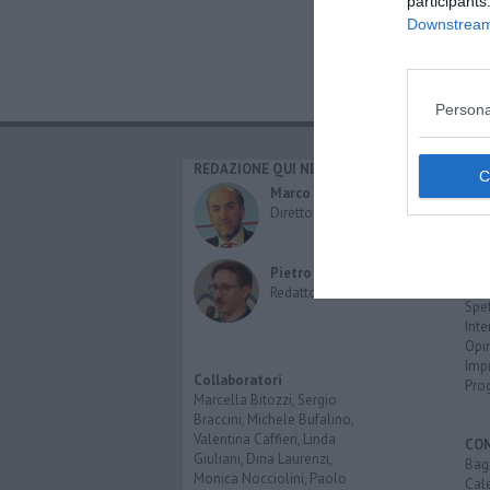
participants
Downstream 
Persona
REDAZIONE QUI NEWS
CAT
Cro
Marco Migli
Poli
Direttore Responsabile
Attu
Eco
Cult
Pietro Mattonai
Spo
Redattore
Spet
Inte
Opi
Imp
Collaboratori
Pro
Marcella Bitozzi, Sergio
Braccini, Michele Bufalino,
Valentina Caffieri, Linda
CO
Giuliani, Dina Laurenzi,
Bagn
Monica Nocciolini, Paolo
Cal