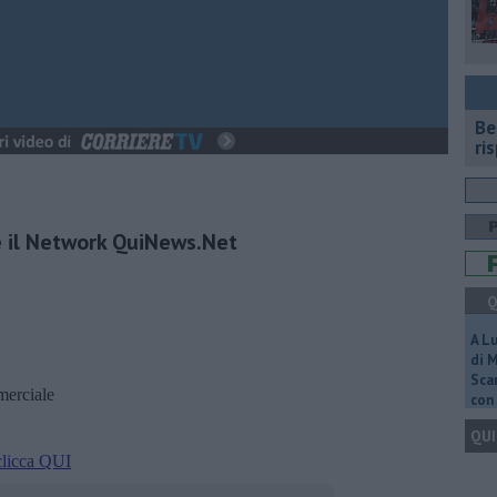
​B
ri
e il Network QuiNews.Net
Q
A L
di 
Scar
mmerciale
con 
QUI
clicca QUI