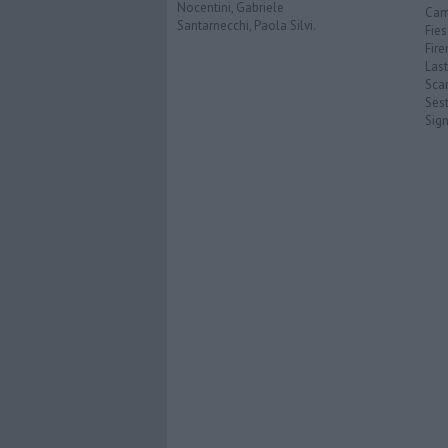
Nocentini, Gabriele
Cam
Santarnecchi, Paola Silvi.
Fies
Fire
Last
Scan
Sest
Sig