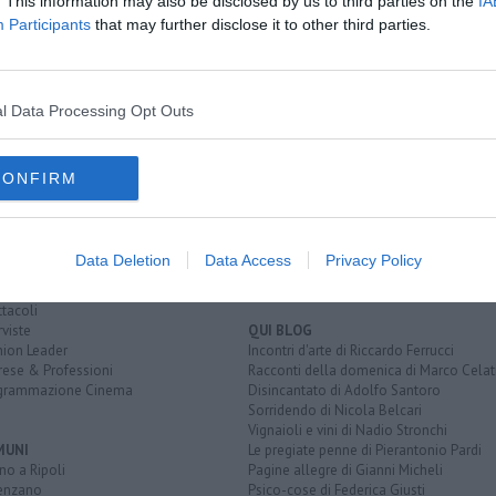
. This information may also be disclosed by us to third parties on the
IA
Participants
that may further disclose it to other third parties.
l Data Processing Opt Outs
EGORIE
RUBRICHE
CONFIRM
naca
Le notizie di oggi
tica
Più Letti della settimana
alità
Più Letti del mese
nomia
Archivio Notizie
Data Deletion
Data Access
Privacy Policy
ura
Persone
rt
Toscani in TV
tacoli
rviste
QUI BLOG
nion Leader
Incontri d'arte di Riccardo Ferrucci
rese & Professioni
Racconti della domenica di Marco Celat
grammazione Cinema
Disincantato di Adolfo Santoro
Sorridendo di Nicola Belcari
Vignaioli e vini di Nadio Stronchi
MUNI
Le pregiate penne di Pierantonio Pardi
o a Ripoli
Pagine allegre di Gianni Micheli
enzano
Psico-cose di Federica Giusti