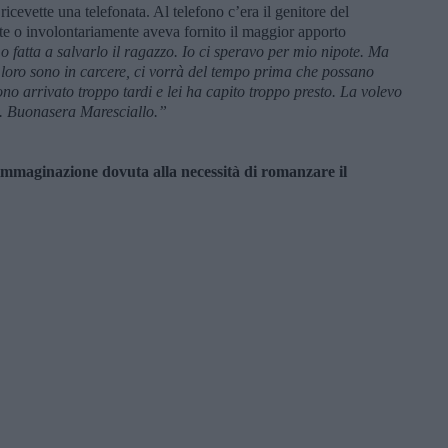
cevette una telefonata. Al telefono c’era il genitore del
te o involontariamente aveva fornito il maggior apporto
 fatta a salvarlo il ragazzo. Io ci speravo per mio nipote. Ma
loro sono in carcere, ci vorrà del tempo prima che possano
ono arrivato troppo tardi e lei ha capito troppo presto. La volevo
o. Buonasera Maresciallo.”
i immaginazione dovuta alla necessità di romanzare il