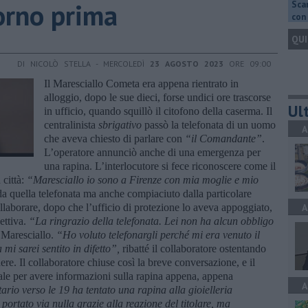
iorno prima
Scar
con 
QUI
DI NICOLÒ STELLA - MERCOLEDÌ
23 AGOSTO 2023
ORE 09:00
Il Maresciallo Cometa era appena rientrato in
alloggio, dopo le sue dieci, forse undici ore trascorse
Ult
in ufficio, quando squillò il citofono della caserma. Il
centralinista
sbrigativo
passò la telefonata di un uomo
A
che aveva chiesto di parlare con
“il Comandante”
.
L’operatore annunciò anche di una emergenza per
una rapina. L’interlocutore si fece riconoscere come il
 città:
“Maresciallo io sono a Firenze con mia moglie e mio
a quella telefonata ma anche compiaciuto dalla particolare
ollaborare, dopo che l’ufficio di protezione lo aveva appoggiato,
A
ettiva.
“La ringrazio della telefonata. Lei non ha alcun obbligo
l Maresciallo.
“Ho voluto telefonargli perché mi era venuto il
mi sarei sentito in difetto”,
ribatté il collaboratore ostentando
re. Il collaboratore chiuse così la breve conversazione, e il
le per avere informazioni sulla rapina appena, appena
A
ario verso le 19 ha tentato una rapina alla gioielleria
portato via nulla grazie alla reazione del titolare, ma