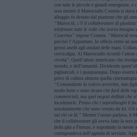
con tutte le piccole e grandi emergenze, e c
sera mentre il Maresciallo Cometa si stava r
alloggio fu destato dal piantone che gli ann
“Marescià, c’è il collaboratore di giustizia
telefonare tutte le volte che aveva bisogno 
Caserma”
rispose Cometa.
“Marescià non 
precisò l’Appuntato. In ufficio entrò un uom
grossi anelli agli anulari delle mani. Coll
cervicalgia. Al Maresciallo ricordò l’attor
civetta”. Quell’attore americano che rivolg
mondo, e dell’umanità. Dividendo quest’ul
piglianculi, e i quaquaraqua. Dopo essersi 
privo di cultura almeno quella cinematografi
“Comandante la volevo avvertire, mio figl
molto bene e sono sicuro che farà delle rapi
commerciali, ma quei negozi defilati che si
localizzarle. Penso che i sopralluoghi li fa
assolutamente che sono venuto da lei. Gli 
sul chi va là.”
Mentre l’uomo parlava, il Mar
che il collaboratore gli aveva fatto la ser
della gita a Firenze, e soprattutto la mente a
corrispondeva nell’agenda di servizio. Appun