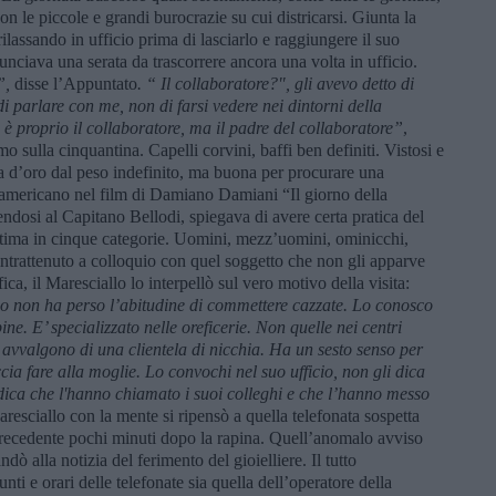
on le piccole e grandi burocrazie su cui districarsi. Giunta la
ilassando in ufficio prima di lasciarlo e raggiungere il suo
unciava una serata da trascorrere ancora una volta in ufficio.
”,
disse l’Appuntato
. “ Il collaboratore?", gli avevo detto di
di parlare con me, non di farsi vedere nei dintorni della
è proprio il collaboratore, ma il padre del collaboratore”
,
o sulla cinquantina. Capelli corvini, baffi ben definiti. Vistosi e
ana d’oro dal peso indefinito, ma buona per procurare una
e americano nel film di Damiano Damiani “Il giorno della
endosi al Capitano Bellodi, spiegava di avere certa pratica del
tima in cinque categorie. Uomini, mezz’uomini, ominicchi,
intrattenuto a colloquio con quel soggetto che non gli apparve
ca, il Maresciallo lo interpellò sul vero motivo della visita:
io non ha perso l’abitudine di commettere cazzate. Lo conosco
ne. E’ specializzato nelle oreficerie. Non quelle nei centri
 avvalgono di una clientela di nicchia. Ha un sesto senso per
ccia fare alla moglie. Lo convochi nel suo ufficio, non gli dica
dica che l'hanno chiamato i suoi colleghi e che l’hanno messo
esciallo con la mente si ripensò a quella telefonata sospetta
a precedente pochi minuti dopo la rapina. Quell’anomalo avviso
ndò alla notizia del ferimento del gioielliere. Il tutto
ti e orari delle telefonate sia quella dell’operatore della