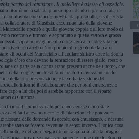
stola partito dal rapinatore . Il gioielliere è adesso all’ospedale.
allo ritornò nella sala da pranzo riprendendo il pasto serale, in
onata non dovuta e nemmeno prevista dal protocollo, e sulla visita
 dal collaboratore di Giustizia, accompagnato dalla giovane
S
 Il Maresciallo ripensò a quella giovane coppia e al loro modo di
mento ricercato e firmato, e soprattutto a quella vistosa e grossa
ndossata sopra un maglione di colore nero alla dolce vita che
uel civettuolo anello d’oro portato al mignolo della mano
stare gli occhi del Maresciallo all’anulare sinistro dove la donna
pologie d’oro che davano la sensazione di essere giallo, rosso o
e collane da parte della donna erano presenti anche nell’uomo, che
uella della moglie, mentre all’anulare destro aveva un anello
ione della loro presentazione, e la verbalizzazione del
aresciallo informò il collaboratore che per ogni emergenza o
fare capo a lui che poi si sarebbe rapportato con il reparto
ratori di Giustizia.
ta chiamò il Commissariato per conoscere se erano state
tezza dei fatti avevano raccolto dichiarazioni che potessero
ente nessuna delle domande fu accolta con entusiasmo, e nessuna
 sarebbe stato se fossero avvenute in senso inverso. L’unica cosa
o nella notte, e nei giorni seguenti non appena sciolta la prognosi
La giornata trascorse quasi serenamente, come tutte le giornate,