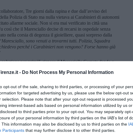
collaboratore, Tre giorni dalla rapina e due dall’avviso del
ella Polizia di Stato ma nulla vietava ai Carabinieri di autonomi
itato allarme sociale. Non si era mai verificato in città una
Fu così che il Maresciallo decise di recarsi in ospedale senza
o nella corsia di degenza il gioielliere, quasi sorpreso dalla
“Maresciallo, sono venuti a trovarmi tutti. Polizia, Squadra
 chiedevo perché i Carabinieri non vengono? Forse hanno già
”
 soluzione per primi”,
rispose il Maresciallo Cometa dando a
 investigativa. E aggiunse:
“Mi dica, la sera prima della rapina
renze.it -
Do Not Process My Personal Information
sconosciuta? Lei è un orefice, è abituato a osservare le persone,
 d’oro che indossano.”
L’orefice, sospirando profondamente,
Maresciallo io penso a quella donna da dopo l’operazione.
to opt-out of the sale, sharing to third parties, or processing of your per
 il medico mi ha comunicato di essere fuori pericolo, il mio
formation for targeted advertising by us, please use the below opt-out s
 del giorno prima.
Nessuno dei suoi colleghi mi ha posto
r selection. Please note that after your opt-out request is processed y
 pensarla. Ha chiesto di vedere gli stessi orologi che poi il
eing interest-based ads based on personal information utilized by us or
resciallo, potevano essere le 17.30. Alla porta si è presentata
disclosed to third parties prior to your opt-out. You may separately opt-
nta. Magra, bionda. Ho avuto un momento di incertezza prima di
losure of your personal information by third parties on the IAB’s list of
 e poi mi sembrava così giovane, e così tranquilla. Ho aperto,
. This information may also be disclosed by us to third parties on the
IA
a un accento toscano. Forse romano. O giù di li. Mi chiese
Participants
that may further disclose it to other third parties.
sembrava esperta. Mi chiese anche di un modello particolare, il