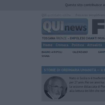
Questo sito contribuisce 
QUI
quotidiano online.
Percorso semplificat
TOSCANA
FIRENZE
EMPOLESE
CHIANTI
MUG
Home
Cronaca
Politica
Attualità
BAGNO A RIPOLI
CALENZANO
CAMP
SIGNA
STORIE DI ORDINARIA UMANITÀ — il B
Nato in Sicilia si è trasfer
per 27 anni. Per sei anni h
la sezione distaccata di Pon
alla lettura dei libri che n