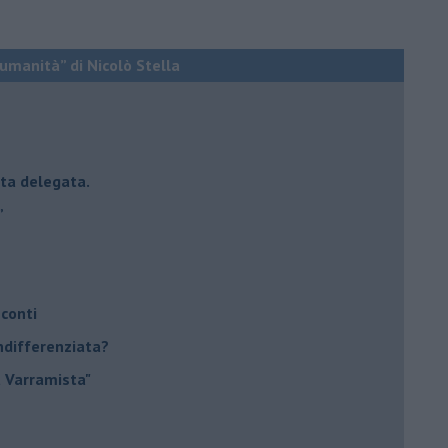
a umanità” di Nicolò Stella
esta delegata.
”
 conti
indifferenziata?
a Varramista"