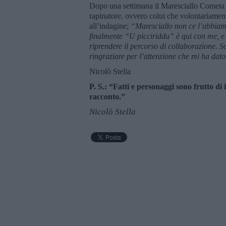
Dopo una settimana il Maresciallo Cometa ri
rapinatore, ovvero colui che volontariamen
all’indagine;
“Maresciallo non ce l’abbiamo
finalmente “U picciriddu” è qui con me, e 
riprendere il percorso di collaborazione. S
ringraziare per l’attenzione che mi ha dat
Nicolò Stella
P. S.: “Fatti e personaggi sono frutto d
racconto.”
Nicolò Stella