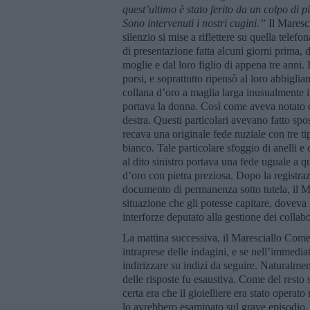
quest’ultimo è stato ferito da un colpo di pi
Sono intervenuti i nostri cugini.”
Il Maresci
silenzio si mise a riflettere su quella telef
di presentazione fatta alcuni giorni prima,
moglie e dal loro figlio di appena tre anni.
porsi, e soprattutto ripensò al loro abbiglia
collana d’oro a maglia larga inusualmente i
portava la donna. Così come aveva notato q
destra. Questi particolari avevano fatto spo
recava una originale fede nuziale con tre ti
bianco. Tale particolare sfoggio di anelli 
al dito sinistro portava una fede uguale a q
d’oro con pietra preziosa. Dopo la registraz
documento di permanenza sotto tutela, il M
situazione che gli potesse capitare, doveva 
interforze deputato alla gestione dei collabo
La mattina successiva, il Maresciallo Come
intraprese delle indagini, e se nell’immedia
indirizzare su indizi da seguire. Naturalm
delle risposte fu esaustiva. Come del resto
certa era che il gioielliere era stato operat
lo avrebbero esaminato sul grave episodio. 