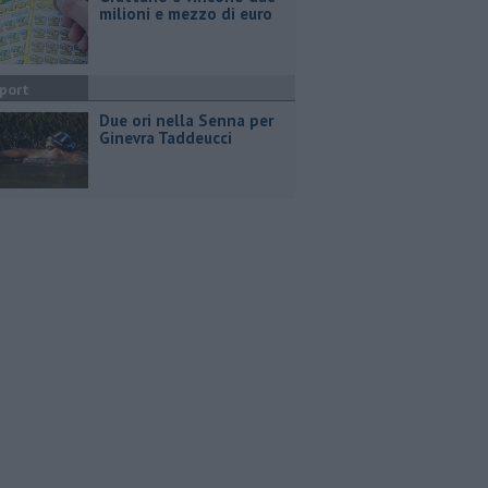
milioni e mezzo di euro
port
Due ori nella Senna per
Ginevra Taddeucci