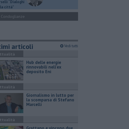
selli “Dialoghi
la città"
Condoglianze
imi articoli
Vedi tutti
ttualità
Hub delle energie
rinnovabili nell'ex
deposito Eni
ttualità
Giornalismo in lutto per
la scomparsa di Stefano
Marcelli
ttualità
Grattano e vincono due