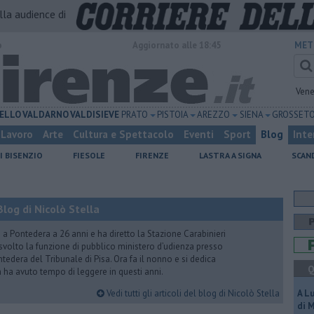
alla audience di
o
Aggiornato alle 18:45
MET
Vene
ELLO
VALDARNO
VALDISIEVE
PRATO
PISTOIA
AREZZO
SIENA
GROSSET
Lavoro
Arte
Cultura e Spettacolo
Eventi
Sport
Blog
Inte
I BISENZIO
FIESOLE
FIRENZE
LASTRA A SIGNA
SCAN
log di Nicolò Stella
ito a Pontedera a 26 anni e ha diretto la Stazione Carabinieri
a svolto la funzione di pubblico ministero d’udienza presso
tedera del Tribunale di Pisa. Ora fa il nonno e si dedica
Q
on ha avuto tempo di leggere in questi anni.
Vedi tutti gli articoli del blog di Nicolò Stella
A L
di 