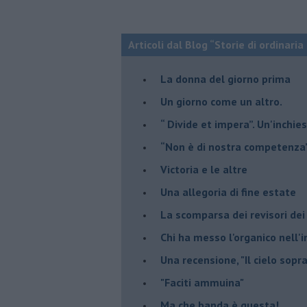
Articoli dal Blog “Storie di ordinari
​La donna del giorno prima
​Un giorno come un altro.
​“ Divide et impera”. Un'inchi
“Non è di nostra competenza
​Victoria e le altre
Una allegoria di fine estate
La scomparsa dei revisori dei
Chi ha messo l'organico nell'
Una recensione, "Il cielo sopr
​"Faciti ammuina"
Ma che banda è questa!