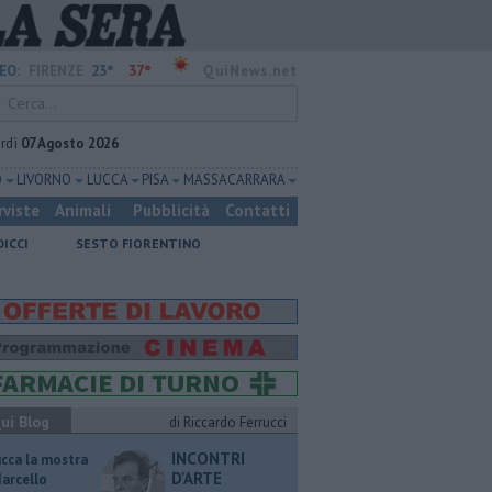
23°
37°
EO:
FIRENZE
QuiNews.net
rdì
07 Agosto 2026
O
LIVORNO
LUCCA
PISA
MASSA CARRARA
rviste
Animali
Pubblicità
Contatti
DICCI
SESTO FIORENTINO
ui Blog
di Riccardo Ferrucci
INCONTRI
ucca la mostra
D'ARTE
Marcello