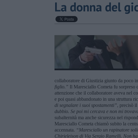
​La donna del g
collaboratore di Giustizia giunto da poco in
figlio.”
Il Maresciallo Cometa fu sorpreso d
attenzione che il collaboratore aveva nel c
e poi quasi abbandonato in una struttura ric
di segnalare i suoi spostamenti”
, precisò i
dubbio. Se poi mi cercava e non mi trovava 
subalternità ma anche sicurezza nel risponde
Maresciallo Cometa chiamò subito la centra
accennata.
“Maresciallo un rapinatore solit
Chirieleison di Via Sergio Ramelli. Non ha 