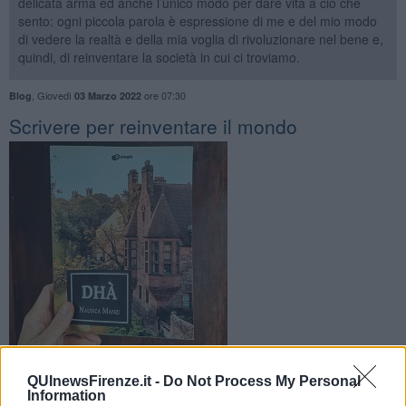
delicata arma ed anche l’unico modo per dare vita a ciò che
sento: ogni piccola parola è espressione di me e del mio modo
di vedere la realtà e della mia voglia di rivoluzionare nel bene e,
quindi, di reinventare la società in cui ci troviamo.
,
Giovedì
ore 07:30
Blog
03 Marzo 2022
​Scrivere per reinventare il mondo
QUInewsFirenze.it -
Do Not Process My Personal
Information