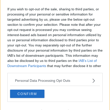
. —
DHÀ unisce
pensiero ed azione, filosofia e mistero,
individualità e collettività
, spirito di ricerca e bisogno di
If you wish to opt-out of the sale, sharing to third parties, or
riempimento. Il tema centrale è il dono: donarsi, fondersi per
processing of your personal or sensitive information for
ricostruire comunità di sguardi in cui tutto riguarda tutti perché tutti
targeted advertising by us, please use the below opt-out
si guardano, come sosteneva il filosofo Emmanuel Levinas. Quindi
section to confirm your selection. Please note that after your
è un romanzo che richiama ogni individuo a farsi e a riscoprirsi
opt-out request is processed you may continue seeing
dono per ricostruire il mondo umano da capo…
interest-based ads based on personal information utilized by
DHÀ narra la storia del Senza Cuore e di Occhi verde di alta
us or personal information disclosed to third parties prior to
montagna, due individui persi e sognanti nelle strade di Edimburgo.
your opt-out. You may separately opt-out of the further
disclosure of your personal information by third parties on the
IAB’s list of downstream participants. This information may
also be disclosed by us to third parties on the
IAB’s List of
Downstream Participants
that may further disclose it to other
DHÀ è sogno, speranza, dolore, gioia, coraggio.
third parties.
DHÀ è un invito a pensare e ad andare oltre spezzando
categorie,limiti e pregiudizi.
Personal Data Processing Opt Outs
“Al ritmo della melodia di una cornamusa scozzese, tra formule
chimiche e leggende, il Senza Cuore e Occhi verde di alta
CONFIRM
montagna danzano tra le strade di Edimburgo.
Dhà narra la loro storia: un passato di spine, un presente di pagine
e di volti e la profezia di un futuro inaspettato...cosa accadrà?”