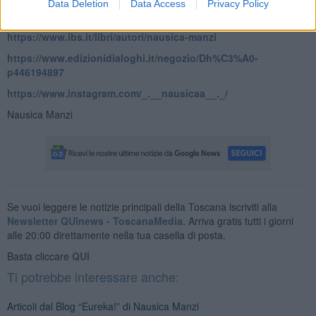
Data Deletion
Data Access
Privacy Policy
Per saperne di più:
https://www.ibs.it/libri/autori/nausica-manzi
https://www.edizionidialoghi.it/negozio/Dh%C3%A0-
p446194897
https://www.instagram.com/_.__nausicaa__._/
Nausica Manzi
Se vuoi leggere le notizie principali della Toscana iscriviti alla
Newsletter QUInews - ToscanaMedia.
Arriva gratis tutti i giorni
alle 20:00 direttamente nella tua casella di posta.
Basta cliccare
QUI
Ti potrebbe interessare anche:
Articoli dal Blog “Eureka!” di Nausica Manzi