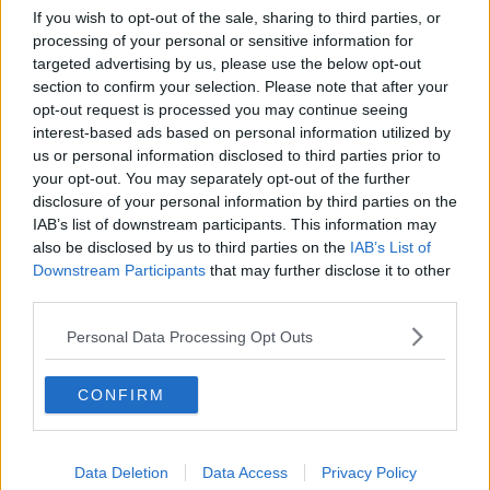
Stazione paralizzata per un pullman in avaria
If you wish to opt-out of the sale, sharing to third parties, or
processing of your personal or sensitive information for
Camion in contromano si incastra in pieno centro
targeted advertising by us, please use the below opt-out
section to confirm your selection. Please note that after your
Fa pipì sul Ponte Vecchio, l'ira corre sul web
opt-out request is processed you may continue seeing
interest-based ads based on personal information utilized by
Bivacco selvaggio in una selva di bottiglie
us or personal information disclosed to third parties prior to
your opt-out. You may separately opt-out of the further
Il bus perde l'olio e la strada chiude
disclosure of your personal information by third parties on the
IAB’s list of downstream participants. This information may
Nardella storce il naso e qualcuno scavalca
also be disclosed by us to third parties on the
IAB’s List of
Downstream Participants
that may further disclose it to other
Passeggiata con vista lungo l'Arno
third parties.
Personal Data Processing Opt Outs
Sgommate in moto sull'aiuola di Folon
Studenti in rivolta contro il numero chiuso
CONFIRM
Le mamme No inceneritore e i rifiuti Yo-Yo
Data Deletion
Data Access
Privacy Policy
In un giardino il futuro di piazza dei Ciompi