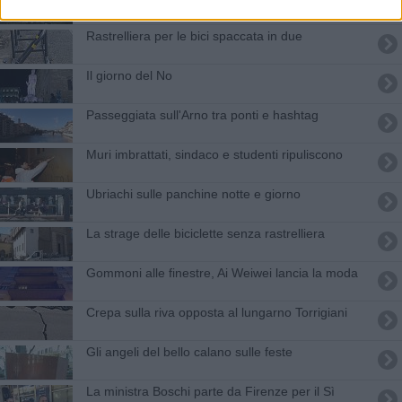
Rastrelliera per le bici spaccata in due
Il giorno del No
Passeggiata sull'Arno tra ponti e hashtag
Muri imbrattati, sindaco e studenti ripuliscono
Ubriachi sulle panchine notte e giorno
La strage delle biciclette senza rastrelliera
Gommoni alle finestre, Ai Weiwei lancia la moda
Crepa sulla riva opposta al lungarno Torrigiani
​Gli angeli del bello calano sulle feste
La ministra Boschi parte da Firenze per il Sì