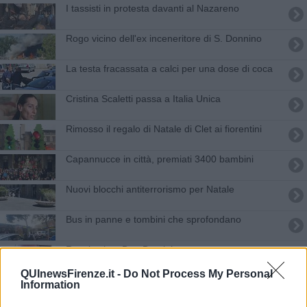
I tassisti in protesta davanti al Nazareno
Rogo vicino dell'ex inceneritore di S. Donnino
La testa fracassata a calci per una dose di coca
Cristina Scaletti passa a Italia Unica
Rimosso il regalo di Natale di Clet ai fiorentini
Capannucce in città, premiati 3400 bambini
Nuovi blocchi antiterrorismo per Natale
Bus in panne e tombini che sprofondano
Renzi saluta Don Bargigia
QUInewsFirenze.it -
Do Not Process My Personal
Niccolò, chiedono soldi per la taglia sui killer
Information