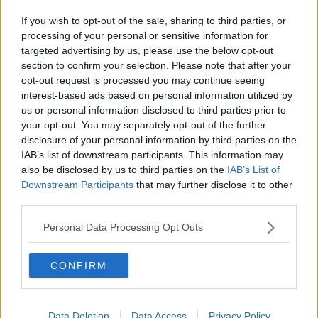
Ormai le erbacce dettano moda
If you wish to opt-out of the sale, sharing to third parties, or
Cascine di vetro al lunedì, ira dei fiorentini
processing of your personal or sensitive information for
targeted advertising by us, please use the below opt-out
La fontana non si chiude e fa acqua giorno e
section to confirm your selection. Please note that after your
notte
opt-out request is processed you may continue seeing
interest-based ads based on personal information utilized by
Fiorentini infuriati per i forasacchi in aree cani
us or personal information disclosed to third parties prior to
your opt-out. You may separately opt-out of the further
"Noi soli tra vetri rotti e siringhe abbandonate"
disclosure of your personal information by third parties on the
IAB’s list of downstream participants. This information may
Tornano i turisti ma trovano i bagni chiusi
also be disclosed by us to third parties on the
IAB’s List of
Downstream Participants
that may further disclose it to other
Cassonetti sigillati per abbandono di amianto
third parties.
Furti in casa, l'allarme viaggia sui social
Personal Data Processing Opt Outs
Minacce di morte a Controradio per i vaccini
CONFIRM
Covid
Un tappeto di bottiglie sulla porta delle Cascine
Data Deletion
Data Access
Privacy Policy
Oasi al Duomo e scoppia la polemica delle palme