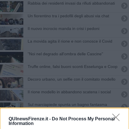
Rabbia dei residenti invasi da rifiuti abbandonati
Un fiorentino tra i pedofili degli abusi via chat
Il nuovo incrocio manda in crisi i pedoni
La movida agita il rione e non conosce il Covid
"Noi nel degrado all'ombra delle Cascine"
Truffe online, falsi buoni sconti Esselunga e Coop
Decoro urbano, un selfie con il comitato modello
Il rione modello in abbandono scatena i social
Sul marciapiede spunta un bagno fantasma
Passeggiata alle Cascine sui cocci di vetro
QUInewsFirenze.it -
Do Not Process My Personal
Information