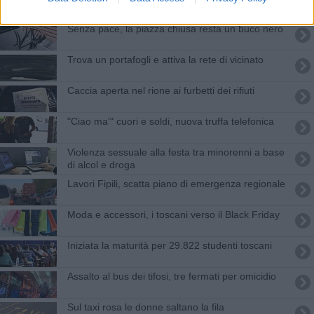
Senza pace, la piazza chiusa resta un buco nero
Trova un portafogli e attiva la rete di vicinato
Caccia aperta nel rione ai furbetti dei rifiuti
"Ciao ma'" cuori e soldi, nuova truffa telefonica
Violenza sessuale alla festa tra minorenni a base
di alcol e droga
Lavori Fipili, scatta piano di emergenza regionale
Moda e accessori, i toscani verso il Black Friday
Iniziata la maturità per 29.822 studenti toscani
Assalto al bus dei tifosi, tre fermati per omicidio
Sul taxi rosa le donne saltano la fila