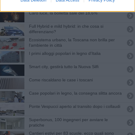
supertecnici
Caro luce, la bolletta sale del 18,6%
​Full Hybrid e mild hybrid: in che cosa si
differenziano?
Ecosistema urbano, la Toscana non brilla per
l'ambiente in città
I primi alloggi popolari in legno d'Italia
Smart city, gestirà tutto la Nuova Silfi
Come riscaldano le case i toscani
Case popolari in legno, la consegna slitta ancora
Ponte Vespucci aperto al transito dopo i collaudi
Superbonus, 100 ingegneri per avviare le
pratiche
Cantieri estivi per 83 scuole, ecco quali sono