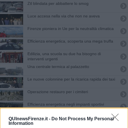
Ztl blindata per abbattere lo smog
Luce accesa nella via che non ne aveva
Firenze pioniera in Ue per la neutralità climatica
Efficienza energetica, scoperta una mega truffa
Edilizia, una scuola su due ha bisogno di
interventi urgenti
​Una centrale termica al palazzetto
Le nuove colonnine per la ricarica rapida dei taxi
Operazione restauro per i cimiteri
Efficienza energetica negli impianti sportivi
​Città Metropolitana, Nardella detta l'agenda
QUInewsFirenze.it -
Do Not Process My Personal
Information