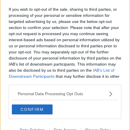
Le pietre affondano sul ponte, in arrivo l'asfalto
If you wish to opt-out of the sale, sharing to third parties, or
Mini alloggi in progetto alle ex Officine Galileo
processing of your personal or sensitive information for
targeted advertising by us, please use the below opt-out
"Sconcertati per il ricorso di Italia Nostra"
section to confirm your selection. Please note that after your
opt-out request is processed you may continue seeing
interest-based ads based on personal information utilized by
Rinnovate 83 scuole verso il rientro in presenza
us or personal information disclosed to third parties prior to
your opt-out. You may separately opt-out of the further
Nuove luci "Che fine fanno le lanterne storiche?"
disclosure of your personal information by third parties on the
IAB’s list of downstream participants. This information may
Con una nuova torre Novoli cambierà profilo
also be disclosed by us to third parties on the
IAB’s List of
Downstream Participants
that may further disclose it to other
Bonus e cessione dei crediti, edilizia nel caos
third parties.
Il David sotto una luce nuova
Personal Data Processing Opt Outs
Centrale termica di San Salvi, da rudere a
modello
CONFIRM
Energia, allarme truffe a Firenze, come difendersi
Formazione professionale per 1.020 futuri
Data Deletion
Data Access
Privacy Policy