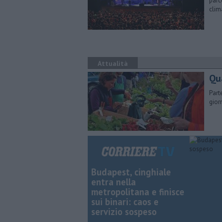
parc
clim
Attualità
Qu
Part
gior
Budapest, cinghiale
entra nella
metropolitana e finisce
sui binari: caos e
servizio sospeso