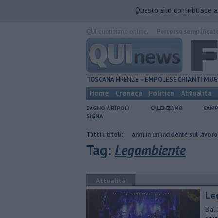
Questo sito contribuisce 
QUI
quotidiano online.
Percorso semplificat
TOSCANA
FIRENZE
EMPOLESE
CHIANTI
MUG
Home
Cronaca
Politica
Attualità
BAGNO A RIPOLI
CALENZANO
CAMP
SIGNA
cia di Firenze
Muore a 61 anni in un incidente sul lavoro
Tutti i titoli:
Per capta
Tag:
Legambiente
Attualità
Le
Dal 