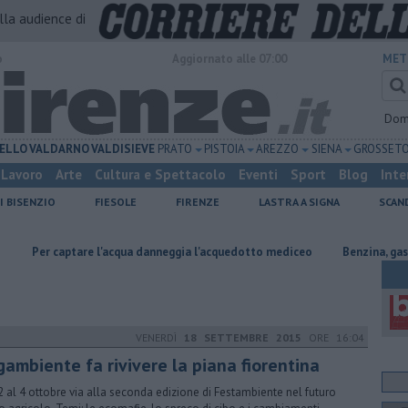
alla audience di
o
Aggiornato alle 07:00
MET
Dom
ELLO
VALDARNO
VALDISIEVE
PRATO
PISTOIA
AREZZO
SIENA
GROSSET
Lavoro
Arte
Cultura e Spettacolo
Eventi
Sport
Blog
Inte
I BISENZIO
FIESOLE
FIRENZE
LASTRA A SIGNA
SCAN
re l'acqua danneggia l'acquedotto mediceo
​Benzina, gasolio, gpl, ecco 
VENERDÌ
18 SETTEMBRE 2015
ORE 16:04
gambiente fa rivivere la piana fiorentina
2 al 4 ottobre via alla seconda edizione di Festambiente nel futuro