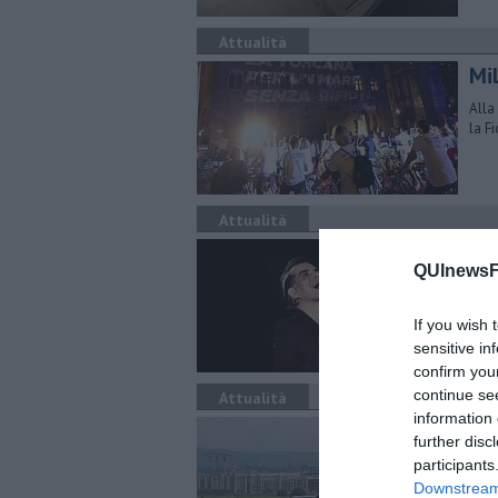
Attualità
Mi
Alla
la F
Attualità
Il 
QUInewsFi
Il 21
cont
If you wish 
sensitive in
confirm you
continue se
Attualità
information 
Aer
further disc
La b
participants
Stat
Downstream 