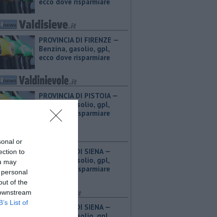
ecco dove risparmiare
PROVINCIA DI FIRENZE — ​
Benzina, gasolio, gpl,
ecco dove risparmiare
PROVINCIA DI PISTOIA — ​
Benzina, gasolio, gpl,
ecco dove risparmiare
sonal or
PROVINCIA DI SIENA — ​
ection to
Benzina, gasolio, gpl,
ou may
ecco dove risparmiare
 personal
out of the
 downstream
B’s List of
PROVINCIA DI SIENA — ​
Benzina, gasolio, gpl,