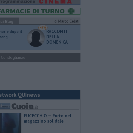
ui Blog
di Marco Celati
RACCONTI
orie dopo il
DELLA
 bang
DOMENICA
Condoglianze
etwork QUInews
FUCECCHIO — Furto nel
magazzino solidale