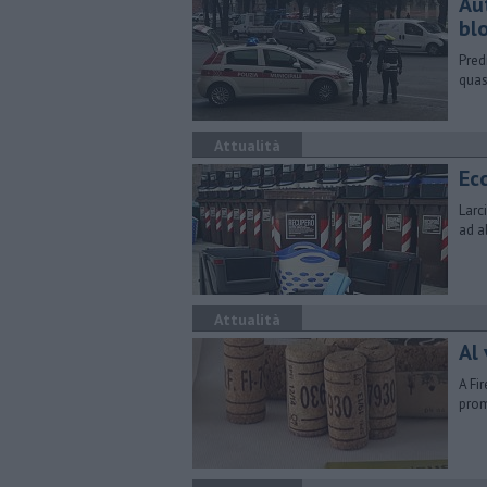
Aut
blo
Predi
quasi
Attualità
Ecc
Larc
ad a
Attualità
Al 
A Fi
prom