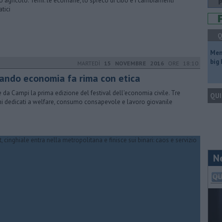
o agricolo. Temi: le ecomafie, lo spreco di cibo e i cambiamenti
atici
Q
Mem
big
MARTEDÌ
15 NOVEMBRE 2016
ORE 18:10
ando economia fa rima con etica
e da Campi la prima edizione del festival dell'economia civile. Tre
QUI
ni dedicati a welfare, consumo consapevole e lavoro giovanile
N