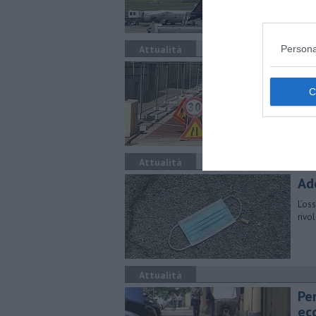
Persona
Attualità
Co
bic
Le pr
dall
Attualità
Ad
L’os
rivo
Attualità
Pe
ec