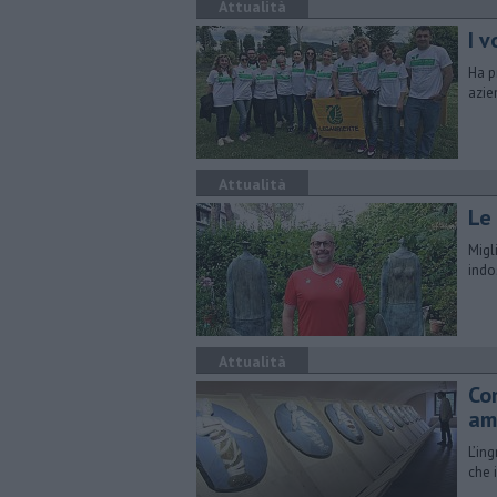
Attualità
I v
Ha p
azie
Attualità
Le
Migl
indo
Attualità
Co
am
L’in
che 