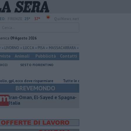
25°
37°
EO:
FIRENZE
QuiNews.net
enica
09 Agosto 2026
O
LIVORNO
LUCCA
PISA
MASSA CARRARA
rviste
Animali
Pubblicità
Contatti
DICCI
SESTO FIORENTINO
dove risparmiare
​Tutte le offerte di lavoro in provincia di Firenze
BREVEMONDO
Iran-Oman, El-Sayed e Spagna-
Italia