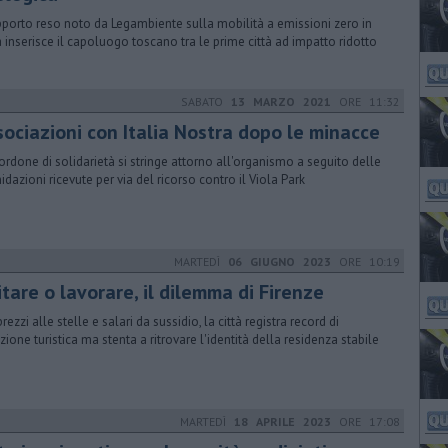
apporto reso noto da Legambiente​ sulla mobilità a emissioni zero in
ia inserisce il capoluogo toscano tra le prime città ad impatto ridotto
SABATO
13 MARZO 2021
ORE 11:32
sociazioni con Italia Nostra dopo le minacce
ordone di solidarietà si stringe attorno all'organismo a seguito delle
midazioni ricevute per via del ricorso contro il Viola Park
MARTEDÌ
06 GIUGNO 2023
ORE 10:19
tare o lavorare, il dilemma di Firenze
rezzi alle stelle e salari da sussidio, la città registra record di
azione turistica ma stenta a ritrovare l'identità della residenza stabile
MARTEDÌ
18 APRILE 2023
ORE 17:08