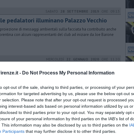
SABATO
28 SETTEMBRE 2019
ORE 09:13
lle pedalatori illuminano Palazzo Vecchio
 proiezione di messaggi ambientali sulla facciata ha contribuito anche
iorentina con alcuni rappresentanti del club ad iniziare da Joe Barone
MERCOLEDÌ
22 GENNAIO 2020
ORE 11:20
nuovo disco di Pelù per i 40 anni di carriera
renze.it -
Do Not Process My Personal Information
 Febbraio esce il nuovo disco di inediti di Piero Pelù: "Pugili Fragili" che
iene anche il brano "Gigante" in gara al Festival di Sanremo
to opt-out of the sale, sharing to third parties, or processing of your per
formation for targeted advertising by us, please use the below opt-out s
r selection. Please note that after your opt-out request is processed y
eing interest-based ads based on personal information utilized by us or
VENERDÌ
14 FEBBRAIO 2020
ORE 15:11
disclosed to third parties prior to your opt-out. You may separately opt-
oporto, nel dibattito la tensione resta alta
losure of your personal information by third parties on the IAB’s list of
occiatura del ricorso di Toscana Aeroporti da parte del Consiglio di
. This information may also be disclosed by us to third parties on the
IA
o ha riacceso il dibattito sull'ampliamento dello scalo fiorentino
Participants
that may further disclose it to other third parties.