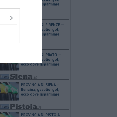
ecco dove risparmiare
PROVINCIA DI FIRENZE — ​
Benzina, gasolio, gpl,
ecco dove risparmiare
PROVINCIA DI PRATO — ​
Benzina, gasolio, gpl,
ecco dove risparmiare
PROVINCIA DI SIENA — ​
Benzina, gasolio, gpl,
ecco dove risparmiare
PROVINCIA DI PISTOIA — ​