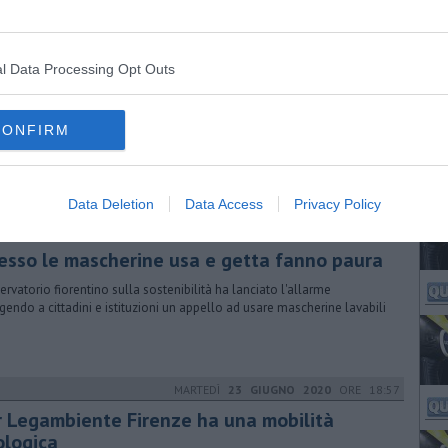
l Data Processing Opt Outs
DOMENICA
10 MAGGIO 2020
ORE 15:04
me cambiare Firenze e renderla a misura di
i
CONFIRM
oposte dei ciclisti al vaglio dei tecnici di Palazzo Vecchio, si parte
'antifurto poi le rastrelliere e le strade dedicate alle due ruote
Data Deletion
Data Access
Privacy Policy
DOMENICA
31 MAGGIO 2020
ORE 19:08
esso le mascherine usa e getta fanno paura
servatorio fiorentino sulla sostenibilità ha lanciato l'allarme
lgendo a cittadini e istituzioni un appello ad usare mascherine lavabili
MARTEDÌ
23 GIUGNO 2020
ORE 18:57
r Legambiente Firenze ha una mobilità
ologica