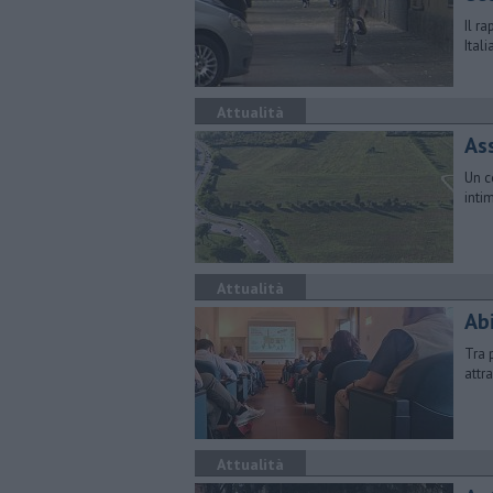
Il r
Ital
Attualità
As
Un c
inti
Attualità
Abi
Tra p
attr
Attualità