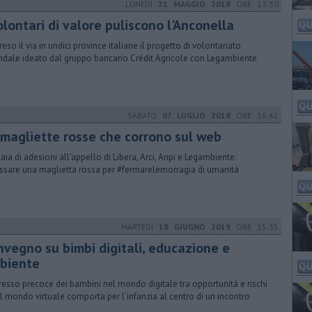
LUNEDÌ
21 MAGGIO 2018
ORE 13:30
olontari di valore puliscono l'Anconella
reso il via in undici province italiane il progetto di volontariato
ndale ideato dal gruppo bancario Crédit Agricole con Legambiente
SABATO
07 LUGLIO 2018
ORE 16:42
 magliette rosse che corrono sul web
iaia di adesioni all'appello di Libera, Arci, Anpi e Legambiente:
ssare una maglietta rossa per #fermarelemorragia di umanità
MARTEDÌ
18 GIUGNO 2019
ORE 15:35
nvegno su bimbi digitali, educazione e
biente
gresso precoce dei bambini nel mondo digitale tra opportunità e rischi
il mondo virtuale comporta per l'infanzia al centro di un incontro