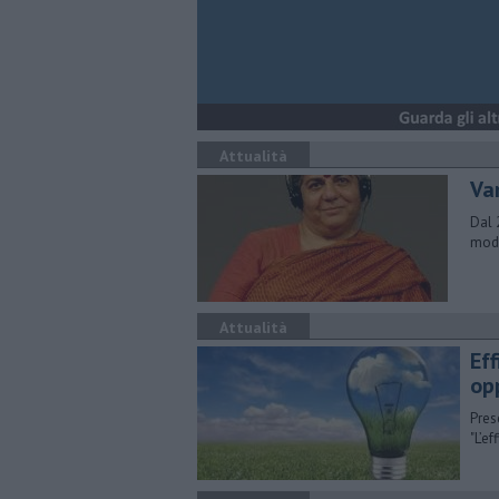
Attualità
Va
Dal 
mode
Attualità
Eff
op
Pres
"L’ef