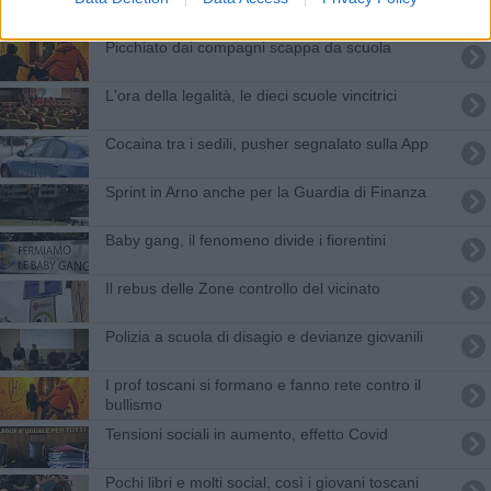
Picchiato dai compagni scappa da scuola
L'ora della legalità, le dieci scuole vincitrici
​Cocaina tra i sedili, pusher segnalato sulla App
Sprint in Arno anche per la Guardia di Finanza
Baby gang, il fenomeno divide i fiorentini
Il rebus delle Zone controllo del vicinato
​Polizia a scuola di disagio e devianze giovanili
I prof toscani si formano e fanno rete contro il
bullismo
Tensioni sociali in aumento, effetto Covid
Pochi libri e molti social, così i giovani toscani