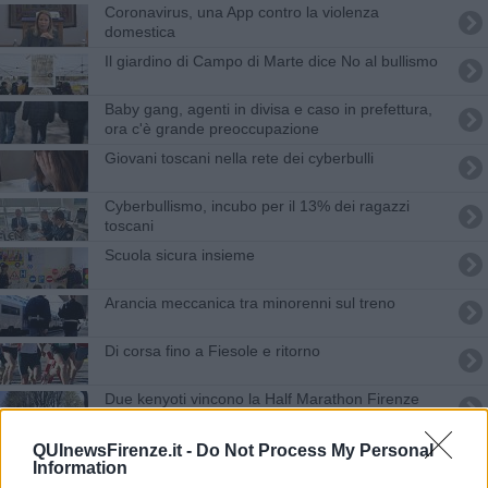
Coronavirus, una App contro la violenza
domestica
Il giardino di Campo di Marte dice No al bullismo
Baby gang, agenti in divisa e caso in prefettura,
ora c'è grande preoccupazione
Giovani toscani nella rete dei cyberbulli
Cyberbullismo, incubo per il 13% dei ragazzi
toscani
Scuola sicura insieme
Arancia meccanica tra minorenni sul treno
Di corsa fino a Fiesole e ritorno
Due kenyoti vincono la Half Marathon Firenze
Prefettura e genitori uniti contro lo sballo
QUInewsFirenze.it -
Do Not Process My Personal
Information