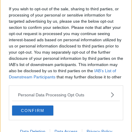
Le telefonate ossessionanti del bullo ai compagni
If you wish to opt-out of the sale, sharing to third parties, or
Botte, insulti e umiliazioni, incubo a scuola
processing of your personal or sensitive information for
targeted advertising by us, please use the below opt-out
section to confirm your selection. Please note that after your
Vecchie glorie del calcio storico e pompieri
opt-out request is processed you may continue seeing
interest-based ads based on personal information utilized by
Pompieri e calcio storico in campo per l'Ail
us or personal information disclosed to third parties prior to
your opt-out. You may separately opt-out of the further
Agenda della polizia nelle scuole fiorentine
disclosure of your personal information by third parties on the
IAB’s list of downstream participants. This information may
Pedofilia, un anno di indagini nel web oscuro
also be disclosed by us to third parties on the
IAB’s List of
Downstream Participants
that may further disclose it to other
Raccolta firme contro il bullismo nei giardini
third parties.
Cyberbullismo, a 62 Comuni fondi per
Personal Data Processing Opt Outs
contrastarlo
Il 28% degli studenti è vittima di bullismo
CONFIRM
Come tutelare le vittime di internet
Data Deletion
Data Access
Privacy Policy
In 18mila per la scelta del futuro