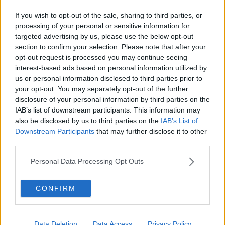
Uffizi battono il Covid, un modello di strategia
If you wish to opt-out of the sale, sharing to third parties, or
Aeroporti da record, ecco i numeri
processing of your personal or sensitive information for
targeted advertising by us, please use the below opt-out
section to confirm your selection. Please note that after your
Nuovo record di passeggeri per gli aeroporti
toscani
opt-out request is processed you may continue seeing
interest-based ads based on personal information utilized by
Luglio da record per gli aeroporti toscani
us or personal information disclosed to third parties prior to
your opt-out. You may separately opt-out of the further
Per gli aeroporti un Febbraio da record
disclosure of your personal information by third parties on the
IAB’s list of downstream participants. This information may
Boom di passeggeri negli aeroporti toscani
also be disclosed by us to third parties on the
IAB’s List of
Downstream Participants
that may further disclose it to other
Ladri e truffatori, la procura chiede aiuto
third parties.
Fischia il vento e tornano i disagi al Vespucci
Personal Data Processing Opt Outs
Vento e caos, aeroporto in tilt, duecento a terra
CONFIRM
Aeroporti, più collegamenti da Pisa e Firenze
Data Deletion
Data Access
Privacy Policy
Affitti turistici, Firenze nella bufera europea