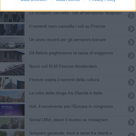
Lo sciopero cancella i voli all'aeroporto Vespucci
Il venerdì nero cancella i voli su Firenze
Un anno record per gli aeroporti toscani
Gli Airbnb pagheranno la tassa di soggiorno
Nuovi voli KLM Firenze-Amsterdam
Firenze ospita il summit della cultura
La rotta della droga tra Olanda e Italia
Volt, il movimento per l'Europa in congresso
Social Uffizi, piace il museo su Instagram
Sciopero generale, treni e aerei fra ritardi e