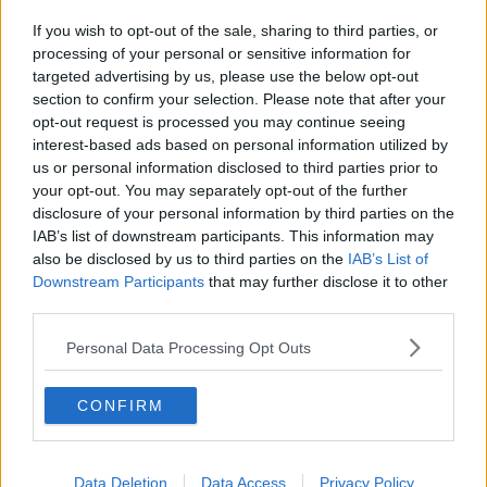
Tunnel per la tramvia, ambientalisti infuriati
If you wish to opt-out of the sale, sharing to third parties, or
Nuovi alberi piantati al Parco delle Cascine
processing of your personal or sensitive information for
targeted advertising by us, please use the below opt-out
section to confirm your selection. Please note that after your
Lavori per un milione e mezzo al parco della
Piana
opt-out request is processed you may continue seeing
interest-based ads based on personal information utilized by
​Crollano due platani e i rami invadono una corsia
us or personal information disclosed to third parties prior to
your opt-out. You may separately opt-out of the further
Alberi monumentali, in Toscana uno dei più alti
disclosure of your personal information by third parties on the
IAB’s list of downstream participants. This information may
Un nuovo tratto di pista ciclabile
also be disclosed by us to third parties on the
IAB’s List of
Downstream Participants
that may further disclose it to other
Alberi monumentali, in Toscana 77 giganti verdi
third parties.
L'auto fa strike, giù gli alberi e un lampione
Personal Data Processing Opt Outs
Mille nuovi alberi in tre mesi
CONFIRM
Ladri d'appartamento scatenati
Data Deletion
Data Access
Privacy Policy
Platani e bagolari fanno verdi le strade