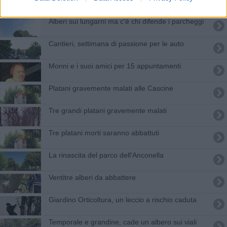
Alberi sui lungarni ma c'è chi difende i parcheggi
Cantieri, settimana di passione per le auto
Monni e i suoi amici per 15 appuntamenti
Platani gravemente malati alle Cascine
Tre grandi platani gravemente malati
Tre platani morti saranno abbattuti
La rinascita del parco dell'Anconella
Ventitre alberi da abbattere
​Giardino Orticoltura, un leccio a rischio caduta
Temporale e grandine, cade un albero sui viali