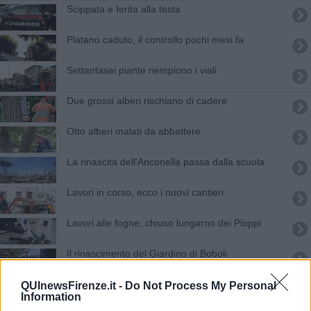
Scippata e ferita alla testa
Platano caduto, il controllo pochi mesi fa
Settantasei piante riempiono i viali
Due grossi alberi rischiano di cadere
Otto alberi malati da abbattere
La rinascita dell'Anconella passa dalla scuola
Lavori in corso, ecco i nuovi cantieri
Lavori alle fogne, chiuso lungarno dei Pioppi
Il rinascimento del Giardino di Boboli
Cipressi da abbattere a Campo di Marte
QUInewsFirenze.it -
Do Not Process My Personal
Information