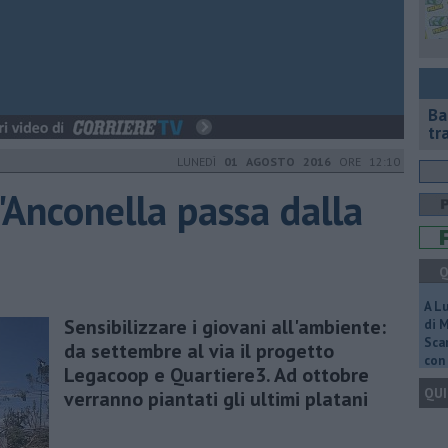
Ba
tr
LUNEDÌ
01 AGOSTO 2016
ORE 12:10
l'Anconella passa dalla
Q
A L
​Sensibilizzare i giovani all'ambiente:
di 
Scar
da settembre al via il progetto
con 
Legacoop e Quartiere3. Ad ottobre
QUI
verranno piantati gli ultimi platani