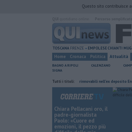
Questo sito contribuisce 
QUI
quotidiano online.
Percorso semplificat
TOSCANA
FIRENZE
EMPOLESE
CHIANTI
MUG
Home
Cronaca
Politica
Attualità
BAGNO A RIPOLI
CALENZANO
CAMP
SIGNA
mbiano orario
Hub delle energie rinnovabili nell'ex deposito Eni
Tutti i titoli:
Gi
Chiara Pellacani oro, il
padre-giornalista
Paolo: «Cuore ed
emozioni, il pezzo più