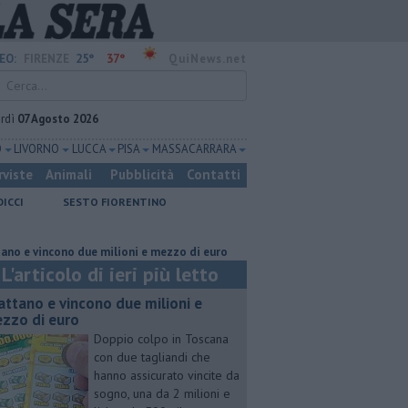
25°
37°
EO:
FIRENZE
QuiNews.net
rdì
07 Agosto 2026
O
LIVORNO
LUCCA
PISA
MASSA CARRARA
rviste
Animali
Pubblicità
Contatti
DICCI
SESTO FIORENTINO
ncono due milioni e mezzo di euro
Lavori sulla Firenze-Roma, i treni c
L'articolo di ieri più letto
attano e vincono due milioni e
zzo di euro
Doppio colpo in Toscana
con due tagliandi che
hanno assicurato vincite da
sogno, una da 2 milioni e