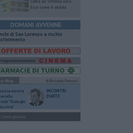
l'altra da 500mila euro.
Ecco come è andata
DOMANI AVVENNE
nchi di San Lorenzo a rischio
asferimento
ui Blog
di Riccardo Ferrucci
INCONTRI
ucca la mostra
D'ARTE
Marcello
selli “Dialoghi
la città"
Condoglianze