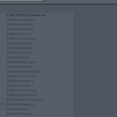
IL NETWORK QuiNews.net
QuiNewsAbetone.it
QuiNewsAmiata.it
QuiNewsAnimali.it
QuiNewsArezzo.it
QuiNewsCasentino.it
QuiNewsCecina.it
QuiNewsChianti.it
QuiNewsCuoio.it
QuiNewsElba.it
i
QuiNewsEmpolese.it
QuiNewsFirenze.it
QuiNewsGarfagnana.it
QuiNewsGrosseto.it
QuiNewsLivorno.it
QuiNewsLucca.it
QuiNewsLunigiana.it
QuiNewsMaremma.it
QuiNewsMassaCarrara.it
ATTE
QuiNewsMugello.it
QuiNewsPisa.it
QuiNewsPistoia.it