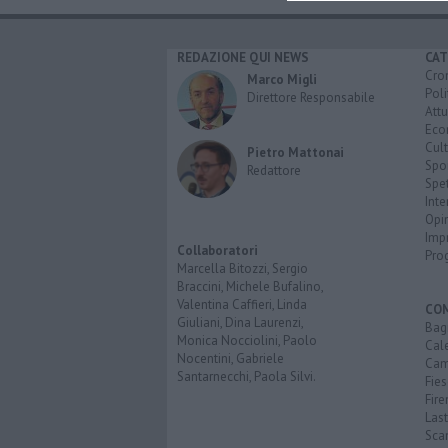
REDAZIONE QUI NEWS
CAT
Cro
Marco Migli
Poli
Direttore Responsabile
Attu
Eco
Cult
Pietro Mattonai
Spo
Redattore
Spet
Inte
Opi
Imp
Collaboratori
Pro
Marcella Bitozzi, Sergio
Braccini, Michele Bufalino,
Valentina Caffieri, Linda
CO
Giuliani, Dina Laurenzi,
Bagn
Monica Nocciolini, Paolo
Cal
Nocentini, Gabriele
Cam
Santarnecchi, Paola Silvi.
Fies
Fire
Last
Scan