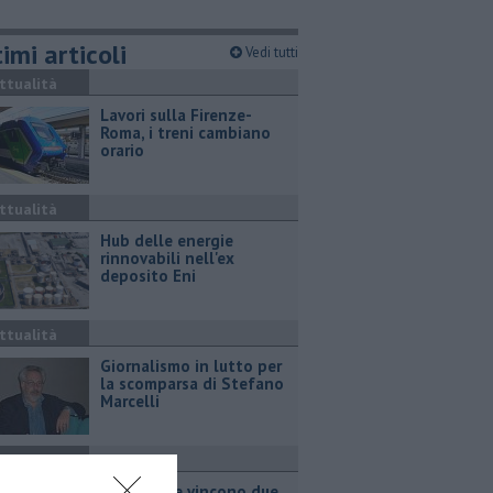
imi articoli
Vedi tutti
ttualità
Lavori sulla Firenze-
Roma, i treni cambiano
orario
ttualità
Hub delle energie
rinnovabili nell'ex
deposito Eni
ttualità
Giornalismo in lutto per
la scomparsa di Stefano
Marcelli
ttualità
Grattano e vincono due