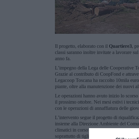
Il progetto, elaborato con il
Quartiere3
, p
classi saranno inoltre invitate a lavorare su
anno fa.
L’impegno della Lega delle Cooperative Tos
Grazie al contributo di CoopFond e attraver
Legacoop Toscana ha raccolto 10mila euro co
piante, oltre alla manutenzione dei nuovi alb
Le operazioni hanno avuto inizio lo scorso
il prossimo ottobre. Nei mesi estivi i tecn
con le operazioni di annaffiatura delle giov
L’intervento segue il progetto di riqualifi
insieme alla Direzione Ambiente del Comune
climatici in corso e quelle in grado di incr
soprattutto di tigli, platani, peri e querce s