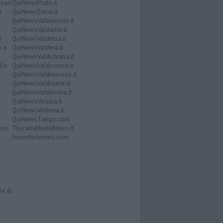
nari
QuiNewsPrato.it
a
QuiNewsSiena.it
QuiNewsValbisenzio.it
QuiNewsValdarno.it
i
QuiNewsValdelsa.it
o e
QuiNewsValdera.it
QuiNewsValdichiana.it
lla
QuiNewsValdicornia.it
QuiNewsValdinievole.it
QuiNewsValdisieve.it
QuiNewsValtiberina.it
QuiNewsVersilia.it
QuiNewsVolterra.it
QuiNewsTango.com
Don
ToscanaMediaNews.it
Fiorentinanews.com
le di