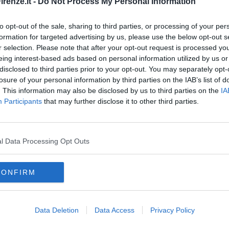
renze.it -
Do Not Process My Personal Information
intensità e violenza paragonabili a quelli del primo agosto 2015.
to opt-out of the sale, sharing to third parties, or processing of your per
formation for targeted advertising by us, please use the below opt-out s
r selection. Please note that after your opt-out request is processed y
eing interest-based ads based on personal information utilized by us or
disclosed to third parties prior to your opt-out. You may separately opt-
oscana iscriviti alla
Newsletter QUInews - ToscanaMedia.
losure of your personal information by third parties on the IAB’s list of
amente nella tua casella di posta.
. This information may also be disclosed by us to third parties on the
IA
Participants
that may further disclose it to other third parties.
onella
l Data Processing Opt Outs
l'Anconella
CONFIRM
parco dell'anconella
toscana
euro
mugello
specie
Data Deletion
Data Access
Privacy Policy