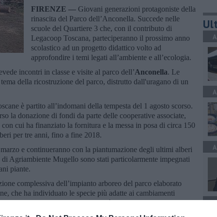
FIRENZE —
Giovani generazioni protagoniste della
rinascita del Parco dell’Anconella. Succede nelle
Ult
scuole del Quartiere 3 che, con il contributo di
A
Legacoop Toscana, parteciperanno il prossimo anno
scolastico ad un progetto didattico volto ad
approfondire i temi legati all’ambiente e all’ecologia.
revede incontri in classe e visite al parco dell’
Anconella
. Le
l tema della ricostruzione del parco, distrutto dall'uragano di un
A
cane è partito all’indomani della tempesta del 1 agosto scorso.
so la donazione di fondi da parte delle cooperative associate,
n cui ha finanziato la fornitura e la messa in posa di circa 150
eri per tre anni, fino a fine 2018.
A
 marzo e continueranno con la piantumazione degli ultimi alberi
ici di Agriambiente Mugello sono stati particolarmente impegnati
ani piante.
cazione complessiva dell’impianto arboreo del parco elaborato
, che ha individuato le specie più adatte ai cambiamenti
A
ementare lo sviluppo della biodiversità in ambito urbano. Si tratta
elezionati per dare vita ad un parco resiliente, capace di resistere