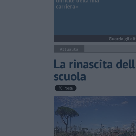
difficile della mia
carriera»
Attualità
La rinascita del
scuola