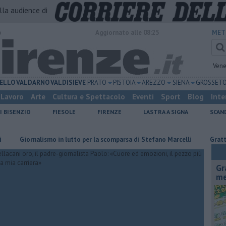
alla audience di
o
Aggiornato alle 08:25
MET
Vene
ELLO
VALDARNO
VALDISIEVE
PRATO
PISTOIA
AREZZO
SIENA
GROSSET
Lavoro
Arte
Cultura e Spettacolo
Eventi
Sport
Blog
Inte
I BISENZIO
FIESOLE
FIRENZE
LASTRA A SIGNA
SCAN
ornalismo in lutto per la scomparsa di Stefano Marcelli
Grattano e vi
Gr
me