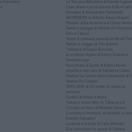
o Fiorentino
La Toscana della birra di Davide Cappan
na
Cose strane e posti assurdi di Blue Lam
Storielba di Alessandro Canestrelli
NEURONEWS di Alberto Arturo Vergani
Pensieri della domenica di Libero Ventur
Fauda e balagan di Alfredo De Girolam
Enrico Catassi
Storie di ordinaria umanità di Nicolò Ste
Parole in viaggio di Tito Barbini
Turbative di Franco Bonciani
Lo scrittore sfigato di Enrico Guerrini e
Gordiano Lupi
Raccontare di Gusto di Rubina Rovini
Legalità e non solo di Salvatore Calleri
Shalom La Cultura della Solidarietà di 
Andrea Pio Cristiani
VERSI-AMO di Chi mette al centro la
persona
Eureka! di Nausica Manzi
Tabasco senza filtro di Tabasco n.6
Ci vuole un fisico di Michele Campisi
Economia e territorio, da globale a loca
Daniele Salvadori
La dama a scacchi di Carlo Belciani
Due chiacchiere in cucina di Sabrina