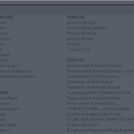
EGORIE
RUBRICHE
naca
Le notizie di oggi
tica
Più Letti della settimana
alità
Più Letti del mese
nomia
Archivio Notizie
ura
Persone
rt
Toscani in TV
tacoli
rviste
QUI BLOG
nion Leader
Incontri d'arte di Riccardo Ferrucci
rese & Professioni
Racconti della domenica di Marco Celat
grammazione Cinema
Disincantato di Adolfo Santoro
Sorridendo di Nicola Belcari
Vignaioli e vini di Nadio Stronchi
MUNI
Le pregiate penne di Pierantonio Pardi
o a Ripoli
Pagine allegre di Gianni Micheli
enzano
Psico-cose di Federica Giusti
pi Bisenzio
VI PRESENTO I MIEI... di Dino Fiumalbi
ole
Le stelle di Astrea di Edit Permay
nze
STORIE VISPE MA NON TROPPO DISTR
ra a Signa
di Dario Dal Canto
dicci
Progettare il benessere di Erica Fiumalbi