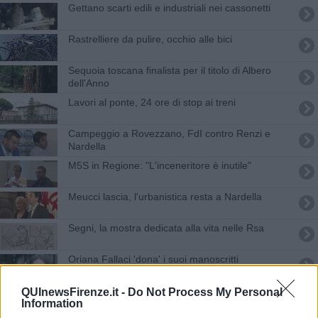
Gettano scarti edili e industriali nei cassonetti
Rastrelliere da pulire, occhio alle bici
Sequoia toscana finalista per il titolo di Albero
dell'Anno
Lavori al ponte, 24 ore di stop ai treni
Campeggio a Rovezzano, FdI contro Renzi e
Nardella
M5S in Regione: "L'inceneritore è inutile"
Meucci lascia, l'urbanistica resta a Nardella
Segni, la mostra dedicata alla vita nelle Rsa
Oriana Fallaci 'dona' i suoi manoscritti
Filo diretto tra Firenze e il Saharawi
QUInewsFirenze.it -
Do Not Process My Personal
Information