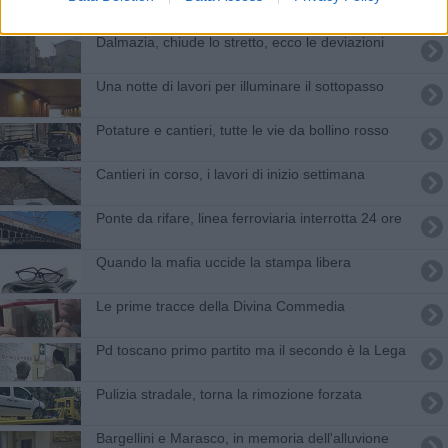
Dalmazia, chiude lo stretto, ecco le deviazioni
Una notte di lavori per illuminare il sottopasso
Potature e cantieri, tutte le vie da bollino rosso
Cantieri in corso, i lavori di inizio settimana
Ponte da rifare, linea ferroviaria interrotta 24 ore
Quando la mafia uccide la stampa libera
Le prime tracce della Divina Commedia
Pd toscano primo partito ma il secondo è la Lega
Pulizia stradale, torna la rimozione forzata
Bargellini e Marasco, in memoria dell'alluvione