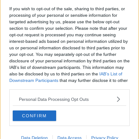
GenGle, il portale per non restare soli
If you wish to opt-out of the sale, sharing to third parties, or
Sicurezza, piena condivisione sugli obiettivi
processing of your personal or sensitive information for
targeted advertising by us, please use the below opt-out
section to confirm your selection. Please note that after your
Il tramonto del sole e l'ultimo addio
opt-out request is processed you may continue seeing
interest-based ads based on personal information utilized by
Agli Uffizi i ritratti che raccontano la Riforma
us or personal information disclosed to third parties prior to
your opt-out. You may separately opt-out of the further
Lavori al sottopasso, scatta il senso unico
disclosure of your personal information by third parties on the
IAB’s list of downstream participants. This information may
La città metropolitana secondo la Cgil
also be disclosed by us to third parties on the
IAB’s List of
Downstream Participants
that may further disclose it to other
Nuovo manto sulla rotatoria, cambi di viabilità
third parties.
Polemiche per gli artisti di strada in San Lorenzo
Personal Data Processing Opt Outs
La maledizione di Sammezzano, asta ancora
CONFIRM
deserta
Sgomberato un edificio, all'interno 200 persone
Data Deletion
Data Access
Privacy Policy
Mezzo chilo di cocaina e 16mila euro nel bauletto