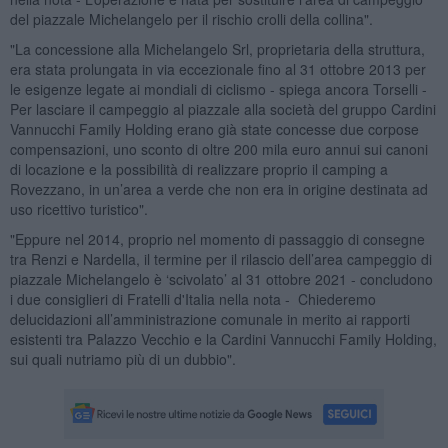
del piazzale Michelangelo per il rischio crolli della collina".
"La concessione alla Michelangelo Srl, proprietaria della struttura,
era stata prolungata in via eccezionale fino al 31 ottobre 2013 per
le esigenze legate ai mondiali di ciclismo - spiega ancora Torselli -
Per lasciare il campeggio al piazzale alla società del gruppo Cardini
Vannucchi Family Holding erano già state concesse due corpose
compensazioni, uno sconto di oltre 200 mila euro annui sui canoni
di locazione e la possibilità di realizzare proprio il camping a
Rovezzano, in un’area a verde che non era in origine destinata ad
uso ricettivo turistico".
"Eppure nel 2014, proprio nel momento di passaggio di consegne
tra Renzi e Nardella, il termine per il rilascio dell’area campeggio di
piazzale Michelangelo è ‘scivolato’ al 31 ottobre 2021 - concludono
i due consiglieri di Fratelli d'Italia nella nota - Chiederemo
delucidazioni all’amministrazione comunale in merito ai rapporti
esistenti tra Palazzo Vecchio e la Cardini Vannucchi Family Holding,
sui quali nutriamo più di un dubbio".