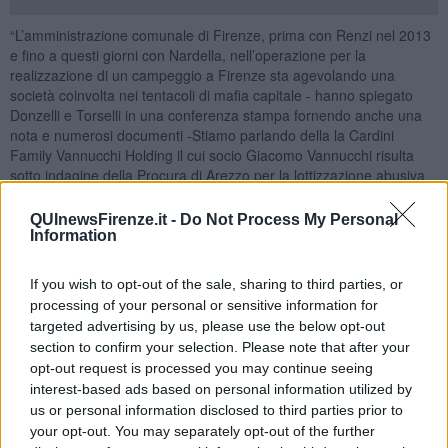
“L’amministrazione comunale di Firenze, prima con Renzi nel 2013
e fino a questi giorni con Nardella, nell’operazione per la
realizzazione di un campeggio a Firenze sta agevolando una
società coinvolta nei tentacoli di mafia capitale - hanno spiegato
Donzelli e Torselli in una conferenza stampa fornendo anche una
nota e numerosi documenti -Stiamo parlando della la Cardini
Family Vannucchi Holding il cui socio Giacomo Vannucchi risulta
sotto indagine della Procura di Arezzo per la lottizzazione abusiva
del campeggio Faboulus di Acilia, di proprietà di Banca Etruria e
gestito da Roma Gestioni di cui Vannucchi è amministratore unico".
QUInewsFirenze.it -
Do Not Process My Personal
Information
"Secondo gli inquirenti - proseguono Donzelli e Vannucchi - proprio
là dentro il consorzio Eriches 29 e Salvatore Buzzi, in carcere per
l’inchiesta di mafia capitale, avrebbero ottenuto senza gara la
If you wish to opt-out of the sale, sharing to third parties, or
gestione di numerose casette mobili abusive per l’accoglienza di
processing of your personal or sensitive information for
persone in emergenza abitativa”.
targeted advertising by us, please use the below opt-out
section to confirm your selection. Please note that after your
“Il Comune di Firenze ha prima autorizzato nell’area in via Dalla
opt-out request is processed you may continue seeing
Chiesa a Rovezzano
aree di sosta temporanee
, poi
modificato
il
interest-based ads based on personal information utilized by
regolamento urbanistico
trasformando
, tra l’altro, quello che era
us or personal information disclosed to third parties prior to
un terreno agricolo, con 280 piante fra peschi e susini, in
un’area
your opt-out. You may separately opt-out of the further
edificabile
- ricostruisce Donzelli nella nota - Il 6 luglio è scaduto il