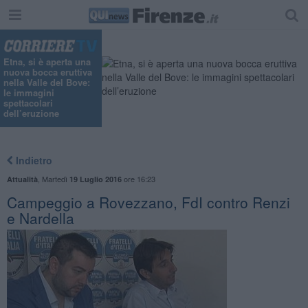
"
Etna, si è aperta una
nuova bocca eruttiva
nella Valle del Bove:
le immagini
spettacolari
dell’eruzione
Indietro
,
Martedì
ore 16:23
Attualità
19 Luglio 2016
Campeggio a Rovezzano, FdI contro Renzi
e Nardella