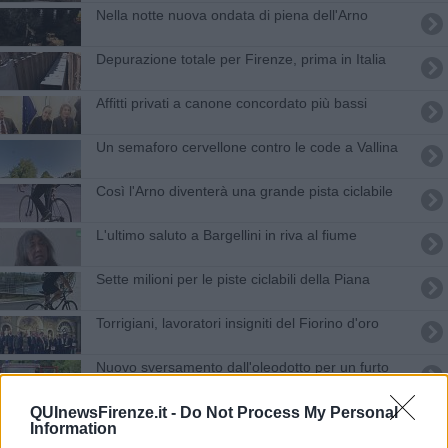
Nella notte nuova ondata di piena dell'Arno
Depurazione totale per Firenze, prima in Italia
Affitti privati a canone concordato più bassi
Un semaforo cervellone contro le code a Vallina
Così l'Arno diventerà una grande pista ciclabile
L'ultimo saluto a Bargellini in riva al fiume
Sette milioni per le piste ciclabili della Piana
Torrigiani, lavoratori insigniti del Fiorino d'oro
Nuovo sversamento dall'oleodotto per un furto
Agenti inseguono i ladri e sparano colpi in aria
QUInewsFirenze.it -
Do Not Process My Personal
Information