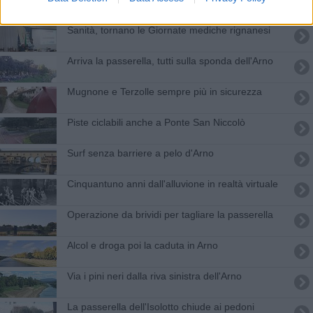
Sanità, tornano le Giornate mediche rignanesi
Arriva la passerella, tutti sulla sponda dell'Arno
Mugnone e Terzolle sempre più in sicurezza
Piste ciclabili anche a Ponte San Niccolò
Surf senza barriere a pelo d'Arno
Cinquantuno anni dall'alluvione in realtà virtuale
Operazione da brividi per tagliare la passerella
Alcol e droga poi la caduta in Arno
Via i pini neri dalla riva sinistra dell'Arno
​La passerella dell'Isolotto chiude ai pedoni