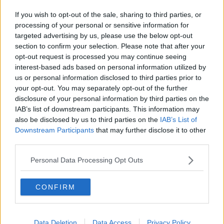
Giù gli alberi malati per evitare le alluvioni
If you wish to opt-out of the sale, sharing to third parties, or
processing of your personal or sensitive information for
Il livello dell'Arno cala ma piove ancora
targeted advertising by us, please use the below opt-out
section to confirm your selection. Please note that after your
Sul lungarno allagato riapre una corsia
opt-out request is processed you may continue seeing
interest-based ads based on personal information utilized by
Si tuffa nell'Arno gelido per fare il bagno
us or personal information disclosed to third parties prior to
your opt-out. You may separately opt-out of the further
L'occhio del robot sui fiumi interrati
disclosure of your personal information by third parties on the
IAB’s list of downstream participants. This information may
Dal 2 aprile la nuova Ztl
also be disclosed by us to third parties on the
IAB’s List of
Downstream Participants
that may further disclose it to other
Accordo da 120mila euro per il ponte sull'Arno
third parties.
Si butta in Arno, salvato dai vigili del fuoco
Personal Data Processing Opt Outs
In slip sale sulla pigna del Ponte a Santa Trinita
CONFIRM
La passerella dell'Isolotto verso la riapertura
Data Deletion
Data Access
Privacy Policy
Caffè fra le nuvole, i vincitori