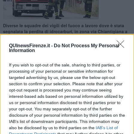
Diverse le squadre dei vigili del fuoco a lavoro dove è stata
segnalata la perdita di idrocarburi, in zona via Chiantigiana a
Lastra a Signa
QUInewsFirenze.it -
Do Not Process My Personal
Information
If you wish to opt-out of the sale, sharing to third parties, or
processing of your personal or sensitive information for
LASTRA SIGNA —
Anche il nuovo sversamento dall'oleodotto Eni
targeted advertising by us, please use the below opt-out
Livorno-Calenzano è stato causato da un furto. La perdita è di circa
section to confirm your selection. Please note that after your
30 metri quadri un terreno di proprietà di un privato sulla via
opt-out request is processed you may continue seeing
Chiantigiana a Lastra a Signa. Per le indagini sono intervenuti i
interest-based ads based on personal information utilized by
carabinieri insieme ai tecnici dell'Arpat e ai vigili del fuoco per
us or personal information disclosed to third parties prior to
analizzare se ci sia la presenza di sostanze inquinanti. Sul posto
your opt-out. You may separately opt-out of the further
sono intervenuti vigili del fuoco, carabinieri e personale Eni per
disclosure of your personal information by third parties on the
operazioni di bonifica e messa in sicurezza. A dare l'allarme,
IAB’s list of downstream participants. This information may
questa mattina, un operaio a lavoro nella zona, che ha avvisato i
also be disclosed by us to third parties on the
IAB’s List of
carabinieri dicendo di avvertire odore di benzina. Nessuno dei
Downstream Participants
that may further disclose it to other