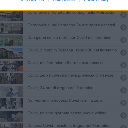
Coronavirus, frenata dei contagi nella Metrocittà
Coronavirus, nel fiorentino 24 ore senza decessi
Due giorni senza morti per Covid nel fiorentino
Covid, 3 morti in Toscana, sono 400 nel fiorentino
Covid, nel fiorentino 48 ore senza decessi
Covid, zero nuovi casi nella provincia di Firenze
Covid, 24 ore di tregua nel fiorentino
Nel Fiorentino decessi Covid fermi a zero
Covid, un'altra giornata senza nuove vittime
Decessi Covid, resiste la tregua nel Fiorentino