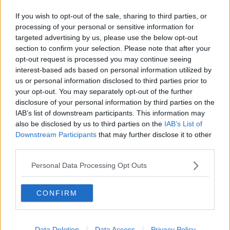
Crolli, frane e allagamenti, Toscana martoriata
If you wish to opt-out of the sale, sharing to third parties, or
Giorno della Memoria, studenti al Mandela Forum
processing of your personal or sensitive information for
targeted advertising by us, please use the below opt-out
section to confirm your selection. Please note that after your
Coronavirus, 8 morti e 2372 casi nel fiorentino
opt-out request is processed you may continue seeing
interest-based ads based on personal information utilized by
Coronavirus, 8 morti e 2849 casi nella Metrocittà
us or personal information disclosed to third parties prior to
your opt-out. You may separately opt-out of the further
Covid, 258 decessi e 3.011 casi nel fiorentino
disclosure of your personal information by third parties on the
IAB’s list of downstream participants. This information may
Coronavirus, 7 morti e 3079 casi nella Metrocittà
also be disclosed by us to third parties on the
IAB’s List of
Downstream Participants
that may further disclose it to other
Covid, cinque morti a Firenze nelle ultime 24 ore
third parties.
Covid 19, nel fiorentino cinque morti in 24 ore
Personal Data Processing Opt Outs
Coronavirus, 3305 casi nel Fiorentino
CONFIRM
Coronavirus, 5 morti e 3322 casi nella Metrocittà
Data Deletion
Data Access
Privacy Policy
Coronavirus, 2 morti in 24 ore nel fiorentino