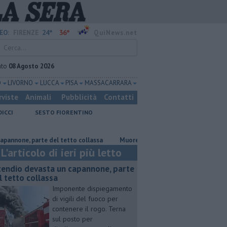
24°
36°
EO:
FIRENZE
QuiNews.net
ato
08 Agosto 2026
O
LIVORNO
LUCCA
PISA
MASSA CARRARA
rviste
Animali
Pubblicità
Contatti
DICCI
SESTO FIORENTINO
, parte del tetto collassa
Muore a 61 anni in un incidente sul lavoro
L'articolo di ieri più letto
cendio devasta un capannone, parte
l tetto collassa
Imponente dispiegamento
di vigili del fuoco per
contenere il rogo. Terna
sul posto per