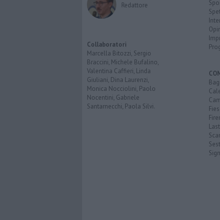
Spo
Redattore
Spet
Inte
Opi
Imp
Collaboratori
Pro
Marcella Bitozzi, Sergio
Braccini, Michele Bufalino,
Valentina Caffieri, Linda
CO
Giuliani, Dina Laurenzi,
Bagn
Monica Nocciolini, Paolo
Cal
Nocentini, Gabriele
Cam
Santarnecchi, Paola Silvi.
Fies
Fire
Last
Scan
Sest
Sig