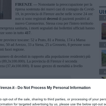
FIRENZE —
Nonostante la preoccupazione per la
ripresa sostenuta dei nuovi casi di contagio da Covid-
Ult
19, in provincia di Firenze anche nelle scorse 24 ore
C
non si sono registrati
decessi
di pazienti positivi al
nuovo Coronavirus. Stessa cosa per l'intero territorio
ergenza sanitaria, i morti segnalati dai bollettini ufficiali hanno
enze sono in tutto
417
.
ltre province toscane: 52 a Prato, 81 a Pistoia, 174 a Massa
rno, 50 ad Arezzo, 33 a Siena, 25 a Grosseto, 8 persone sono
C
ti fuori regione.
umero di deceduti in rapporto alla popolazione residente) più
ra (89,3x100.000). La provincia di Firenze è seconda
za (37,4x100.000). Il tasso grezzo di mortalità a livello
A
renze.it -
Do Not Process My Personal Information
C
to opt-out of the sale, sharing to third parties, or processing of your per
oscana iscriviti alla
Newsletter QUInews - ToscanaMedia.
formation for targeted advertising by us, please use the below opt-out s