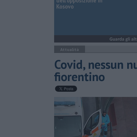
dell'opposizione in
Kosovo
Attualità
Covid, nessun n
fiorentino