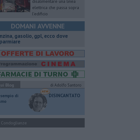
disalimentare una linea
elettrica che passa sopra
l’edificio
DOMANI AVVENNE
enzina, gasolio, gpl, ecco dove
sparmiare
ui Blog
di Adolfo Santoro
DISINCANTATO
esempio di
ismo
Condoglianze