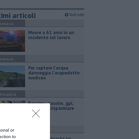
imi articoli
Vedi tutti
ronaca
Muore a 61 anni in un
incidente sul lavoro
ronaca
Per captare l'acqua
danneggia l'acquedotto
mediceo
ttualità
​Benzina, gasolio, gpl,
ecco dove risparmiare
ronaca
sonal or
ection to
Incendio devasta un