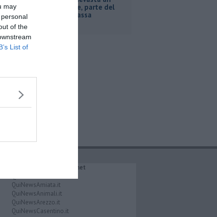
ou may
capannone, parte del
tetto collassa
 personal
out of the
 downstream
B’s List of
IL NETWORK QuiNews.net
QuiNewsAbetone.it
QuiNewsAmiata.it
QuiNewsAnimali.it
QuiNewsArezzo.it
QuiNewsCasentino.it