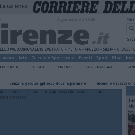
alla audience di
o
Aggiornato alle 15:06
MET
Sab
ELLO
VALDARNO
VALDISIEVE
PRATO
PISTOIA
AREZZO
SIENA
GROSSET
Lavoro
Arte
Cultura e Spettacolo
Eventi
Sport
Blog
Inte
I BISENZIO
FIESOLE
FIRENZE
LASTRA A SIGNA
SCAN
nzina, gasolio, gpl, ecco dove risparmiare
Incendio devasta un capannone
In
de