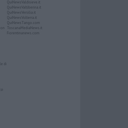
QuiNewsValdisieve.it
QuiNewsValtiberina.it
QuiNewsVersilia.it
QuiNewsVolterra.it
QuiNewsTango.com
Don
ToscanaMediaNews.it
Fiorentinanews.com
le di
zzi