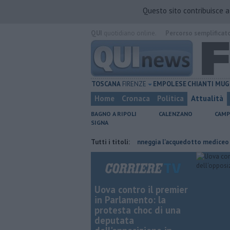
Questo sito contribuisce 
QUI
quotidiano online.
Percorso semplificat
TOSCANA
FIRENZE
EMPOLESE
CHIANTI
MUG
Home
Cronaca
Politica
Attualità
BAGNO A RIPOLI
CALENZANO
CAMP
SIGNA
sul lavoro
Per captare l'acqua danneggia l'acquedotto mediceo
Tutti i titoli:
​Be
Uova contro il premier
in Parlamento: la
protesta choc di una
deputata