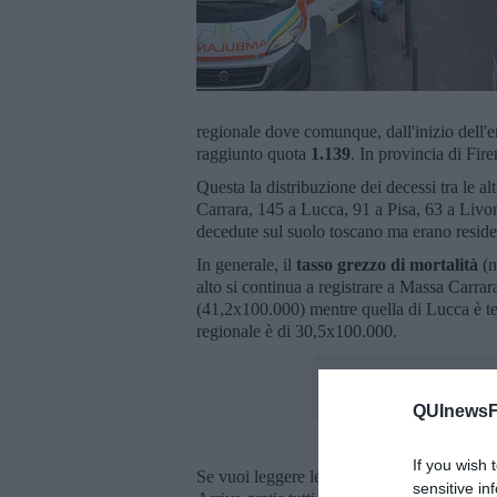
regionale dove comunque, dall'inizio dell'em
raggiunto quota
1.139
. In provincia di Fir
Questa la distribuzione dei decessi tra le a
Carrara, 145 a Lucca, 91 a Pisa, 63 a Livo
decedute sul suolo toscano ma erano residen
In generale, il
tasso grezzo di mortalità
(n
alto si continua a registrare a Massa Carra
(41,2x100.000) mentre quella di Lucca è ter
regionale è di 30,5x100.000.
QUInewsFi
If you wish 
Se vuoi leggere le notizie principali della T
sensitive in