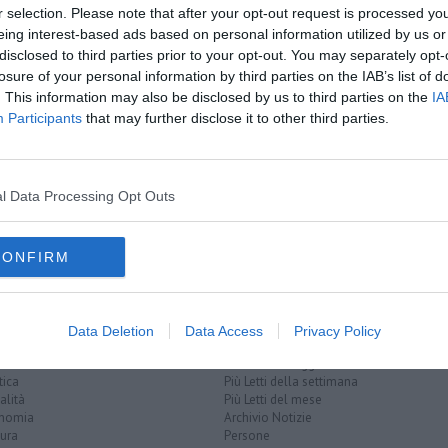
amente nella tua casella di posta.
r selection. Please note that after your opt-out request is processed y
eing interest-based ads based on personal information utilized by us or
disclosed to third parties prior to your opt-out. You may separately opt-
losure of your personal information by third parties on the IAB’s list of
. This information may also be disclosed by us to third parties on the
IA
i al Covid
Participants
that may further disclose it to other third parties.
irenze
e l'Unifi
l Data Processing Opt Outs
nze
toscana
prato
pistoia
provincia di massa-carrara
lucca
pisa
o
provincia di lucca
CONFIRM
Data Deletion
Data Access
Privacy Policy
EGORIE
RUBRICHE
naca
Le notizie di oggi
tica
Più Letti della settimana
alità
Più Letti del mese
nomia
Archivio Notizie
ura
Persone