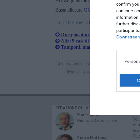
Arriva gratis tutti i giorni alle 20:00 dirett
confirm you
Basta cliccare
QUI
continue se
information 
Ti potrebbe interessare anche:
further disc
participants
Due giocatori della Fiorentina positiv
Downstream 
Altri 9 casi di Covid in provincia di F
Tamponi, manca il reagente, lo produc
Persona
Tag
epidemia
coronavirus
provincia di fire
livorno
arezzo
siena
grosseto
tass
REDAZIONE QUI NEWS
CAT
Cro
Marco Migli
Poli
Direttore Responsabile
Attu
Eco
Cult
Pietro Mattonai