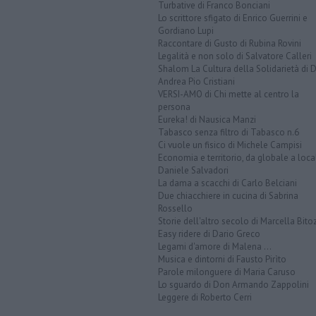
Turbative di Franco Bonciani
Lo scrittore sfigato di Enrico Guerrini e
Gordiano Lupi
Raccontare di Gusto di Rubina Rovini
Legalità e non solo di Salvatore Calleri
Shalom La Cultura della Solidarietà di 
Andrea Pio Cristiani
VERSI-AMO di Chi mette al centro la
persona
Eureka! di Nausica Manzi
Tabasco senza filtro di Tabasco n.6
Ci vuole un fisico di Michele Campisi
Economia e territorio, da globale a loca
Daniele Salvadori
La dama a scacchi di Carlo Belciani
Due chiacchiere in cucina di Sabrina
Rossello
Storie dell'altro secolo di Marcella Bito
Easy ridere di Dario Greco
Legami d'amore di Malena ...
Musica e dintorni di Fausto Pirìto
Parole milonguere di Maria Caruso
Lo sguardo di Don Armando Zappolini
Leggere di Roberto Cerri