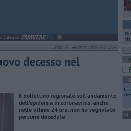
​B
ri
LUNEDÌ
24 AGOSTO 2020
ORE 15:34
uovo decesso nel
Q
​Un 
Il bollettino regionale sull'andamento
civ
dell'epidemia di coronavirus, anche
nelle ultime 24 ore, non ha segnalato
QUI
persone decedute