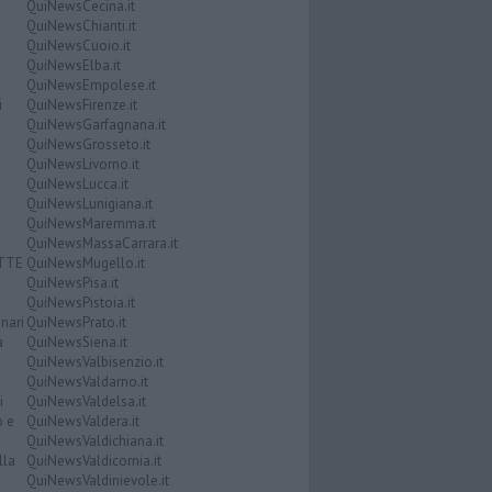
QuiNewsCecina.it
QuiNewsChianti.it
QuiNewsCuoio.it
QuiNewsElba.it
QuiNewsEmpolese.it
i
QuiNewsFirenze.it
QuiNewsGarfagnana.it
QuiNewsGrosseto.it
QuiNewsLivorno.it
QuiNewsLucca.it
QuiNewsLunigiana.it
QuiNewsMaremma.it
QuiNewsMassaCarrara.it
ATTE
QuiNewsMugello.it
QuiNewsPisa.it
QuiNewsPistoia.it
nari
QuiNewsPrato.it
a
QuiNewsSiena.it
QuiNewsValbisenzio.it
QuiNewsValdarno.it
i
QuiNewsValdelsa.it
o e
QuiNewsValdera.it
QuiNewsValdichiana.it
lla
QuiNewsValdicornia.it
QuiNewsValdinievole.it