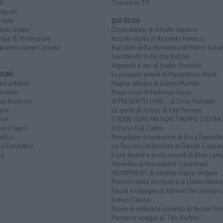
rt
Toscani in TV
tacoli
rviste
QUI BLOG
nion Leader
Disincantato di Adolfo Santoro
rese & Professioni
Incontri d'arte di Riccardo Ferrucci
grammazione Cinema
Racconti della domenica di Marco Celat
Sorridendo di Nicola Belcari
Vignaioli e vini di Nadio Stronchi
MUNI
Le pregiate penne di Pierantonio Pardi
o a Ripoli
Pagine allegre di Gianni Micheli
enzano
Psico-cose di Federica Giusti
pi Bisenzio
VI PRESENTO I MIEI... di Dino Fiumalbi
ole
Le stelle di Astrea di Edit Permay
nze
STORIE VISPE MA NON TROPPO DISTR
ra a Signa
di Dario Dal Canto
dicci
Progettare il benessere di Erica Fiumalbi
o Fiorentino
La Toscana della birra di Davide Cappan
na
Cose strane e posti assurdi di Blue Lam
Storielba di Alessandro Canestrelli
NEURONEWS di Alberto Arturo Vergani
Pensieri della domenica di Libero Ventur
Fauda e balagan di Alfredo De Girolam
Enrico Catassi
Storie di ordinaria umanità di Nicolò Ste
Parole in viaggio di Tito Barbini