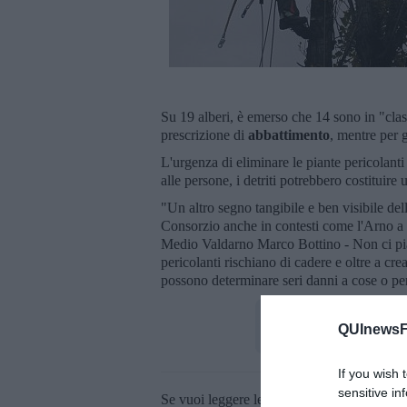
Su 19 alberi, è emerso che 14 sono in "clas
prescrizione di
abbattimento
, mentre per g
L'urgenza di eliminare le piante pericolanti 
alle persone, i detriti potrebbero costituire
"Un altro segno tangibile e ben visibile del
Consorzio anche in contesti come l'Arno a 
Medio Valdarno Marco Bottino - Non ci piac
pericolanti rischiano di cadere e oltre a cr
possono determinare seri danni a cose o pe
QUInewsFi
If you wish 
sensitive in
Se vuoi leggere le notizie principali della T