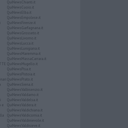
QuiNewsChianti.it
QuiNewsCuoio.it
QuiNewsElba.it
QuiNewsEmpolese.it
i
QuiNewsFirenze.it
QuiNewsGarfagnana.it
QuiNewsGrosseto.it
QuiNewsLivorno.it
QuiNewsLucca.it
QuiNewsLunigiana.it
QuiNewsMaremma.it
QuiNewsMassaCarrara.it
ATTE
QuiNewsMugello.it
QuiNewsPisa.it
QuiNewsPistoia.it
nari
QuiNewsPrato.it
a
QuiNewsSiena.it
QuiNewsValbisenzio.it
QuiNewsValdarno.it
i
QuiNewsValdelsa.it
o e
QuiNewsValdera.it
QuiNewsValdichiana.it
lla
QuiNewsValdicornia.it
QuiNewsValdinievole.it
QuiNewsValdisieve.it