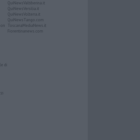
QuiNewsValtiberina.it
QuiNewsVersilia.it
QuiNewsVolterra.it
QuiNewsTango.com
Don
ToscanaMediaNews.it
Fiorentinanews.com
le di
zzi