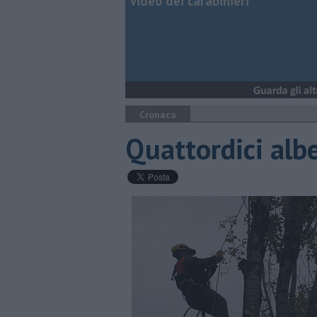
video dei carabinieri
Cronaca
Quattordici albe