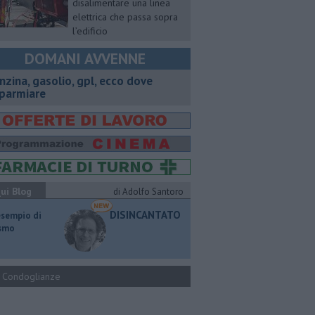
disalimentare una linea
elettrica che passa sopra
l’edificio
DOMANI AVVENNE
enzina, gasolio, gpl, ecco dove
sparmiare
ui Blog
di Adolfo Santoro
DISINCANTATO
esempio di
ismo
Condoglianze