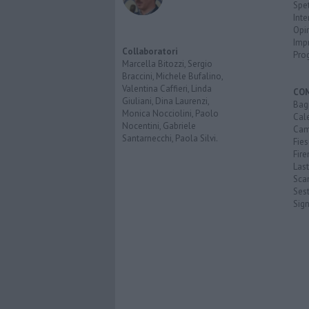
Spet
Inte
Opi
Imp
Collaboratori
Pro
Marcella Bitozzi, Sergio
Braccini, Michele Bufalino,
Valentina Caffieri, Linda
CO
Giuliani, Dina Laurenzi,
Bagn
Monica Nocciolini, Paolo
Cal
Nocentini, Gabriele
Cam
Santarnecchi, Paola Silvi.
Fies
Fire
Last
Scan
Sest
Sig