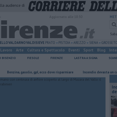
alla audience di
o
Aggiornato alle 18:50
MET
Sab
ELLO
VALDARNO
VALDISIEVE
PRATO
PISTOIA
AREZZO
SIENA
GROSSET
Lavoro
Arte
Cultura e Spettacolo
Eventi
Sport
Blog
Inte
I BISENZIO
FIESOLE
FIRENZE
LASTRA A SIGNA
SCAN
nzina, gasolio, gpl, ecco dove risparmiare
Incendio devasta un capannone
In
de