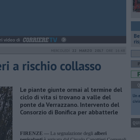
​B
ri
MERCOLEDÌ
22 MARZO 2017
ORE 16:48
ri a rischio collasso
Q
Le piante giunte ormai al termine del
ciclo di vita si trovano a valle del
​Un 
civ
ponte da Verrazzano. Intervento del
Consorzio di Bonifica per abbatterle
QUI
FIRENZE —
La segnalazione degli
alberi
pericolanti
è arrivata dal Circolo Canottieri Comunali