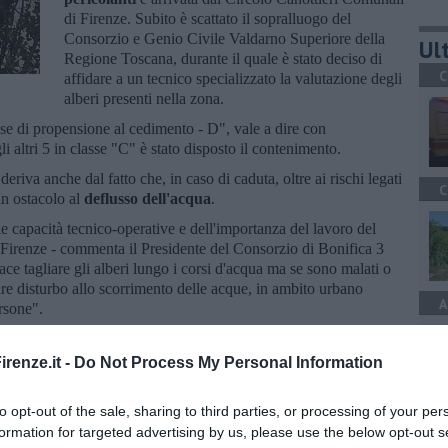
di Firenze. Subito è scattato il sopralluogo del
Consorzio e Genio Civile Valdarno Superiore della
Ult
Regione Toscana, durante il quale è stato deciso di
C
affidare a un tecnico specializzato la valutazione degli
alberi presenti nella zona.
se di propensione al cedimento - D", vale a dire con
li altri 5 in classe "C" è stato disposto il contenimento.
deriva anche dal fatto che, in caso di caduta, oltre ai rischi legati
C
 un ostacolo al
deflusso dell'acqua
.
le capacità tecnico-operative e dell'importanza del lavoro del
Firenze - commenta il Presidente del Consorzio di Bonifica 3
e tagliare gli alberi lungo i corsi d'acqua ma se sono malati o
eare disturbo allo scorrimento delle acque, in ambito urbano
A
rsone".
renze.it -
Do Not Process My Personal Information
to opt-out of the sale, sharing to third parties, or processing of your per
C
formation for targeted advertising by us, please use the below opt-out s
oscana iscriviti alla
Newsletter QUInews - ToscanaMedia.