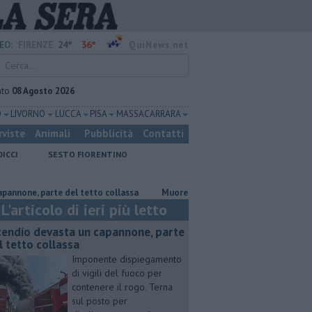
24°
36°
EO:
FIRENZE
QuiNews.net
ato
08 Agosto 2026
O
LIVORNO
LUCCA
PISA
MASSA CARRARA
rviste
Animali
Pubblicità
Contatti
DICCI
SESTO FIORENTINO
, parte del tetto collassa
Muore a 61 anni in un incidente sul lavoro
L'articolo di ieri più letto
cendio devasta un capannone, parte
l tetto collassa
Imponente dispiegamento
di vigili del fuoco per
contenere il rogo. Terna
sul posto per