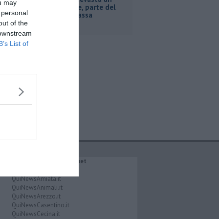
ou may
capannone, parte del
 personal
tetto collassa
out of the
 downstream
B’s List of
IL NETWORK QuiNews.net
QuiNewsAbetone.it
QuiNewsAmiata.it
QuiNewsAnimali.it
QuiNewsArezzo.it
QuiNewsCasentino.it
QuiNewsCecina.it