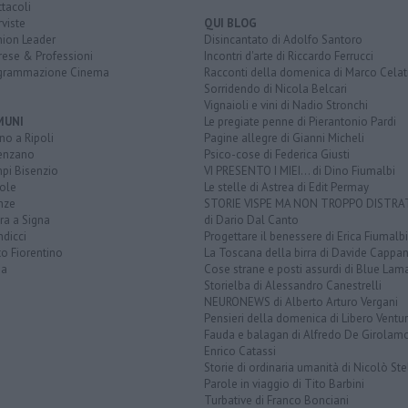
tacoli
rviste
QUI BLOG
nion Leader
Disincantato di Adolfo Santoro
rese & Professioni
Incontri d'arte di Riccardo Ferrucci
grammazione Cinema
Racconti della domenica di Marco Celat
Sorridendo di Nicola Belcari
Vignaioli e vini di Nadio Stronchi
MUNI
Le pregiate penne di Pierantonio Pardi
o a Ripoli
Pagine allegre di Gianni Micheli
enzano
Psico-cose di Federica Giusti
pi Bisenzio
VI PRESENTO I MIEI... di Dino Fiumalbi
ole
Le stelle di Astrea di Edit Permay
nze
STORIE VISPE MA NON TROPPO DISTR
ra a Signa
di Dario Dal Canto
dicci
Progettare il benessere di Erica Fiumalbi
o Fiorentino
La Toscana della birra di Davide Cappan
na
Cose strane e posti assurdi di Blue Lam
Storielba di Alessandro Canestrelli
NEURONEWS di Alberto Arturo Vergani
Pensieri della domenica di Libero Ventur
Fauda e balagan di Alfredo De Girolam
Enrico Catassi
Storie di ordinaria umanità di Nicolò Ste
Parole in viaggio di Tito Barbini
Turbative di Franco Bonciani