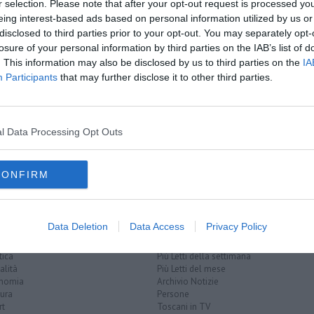
r selection. Please note that after your opt-out request is processed y
amente nella tua casella di posta.
eing interest-based ads based on personal information utilized by us or
disclosed to third parties prior to your opt-out. You may separately opt-
losure of your personal information by third parties on the IAB’s list of
. This information may also be disclosed by us to third parties on the
IA
Participants
that may further disclose it to other third parties.
ntati
l Data Processing Opt Outs
valdarno
toscana
arno
CONFIRM
Data Deletion
Data Access
Privacy Policy
EGORIE
RUBRICHE
naca
Le notizie di oggi
tica
Più Letti della settimana
alità
Più Letti del mese
nomia
Archivio Notizie
ura
Persone
rt
Toscani in TV