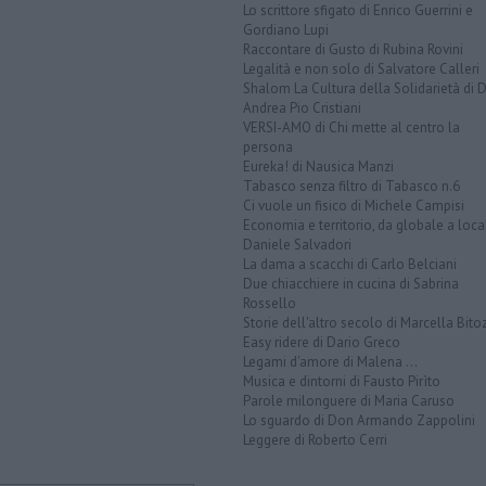
Lo scrittore sfigato di Enrico Guerrini e
Gordiano Lupi
Raccontare di Gusto di Rubina Rovini
Legalità e non solo di Salvatore Calleri
Shalom La Cultura della Solidarietà di 
Andrea Pio Cristiani
VERSI-AMO di Chi mette al centro la
persona
Eureka! di Nausica Manzi
Tabasco senza filtro di Tabasco n.6
Ci vuole un fisico di Michele Campisi
Economia e territorio, da globale a loca
Daniele Salvadori
La dama a scacchi di Carlo Belciani
Due chiacchiere in cucina di Sabrina
Rossello
Storie dell'altro secolo di Marcella Bito
Easy ridere di Dario Greco
Legami d'amore di Malena ...
Musica e dintorni di Fausto Pirìto
Parole milonguere di Maria Caruso
Lo sguardo di Don Armando Zappolini
Leggere di Roberto Cerri