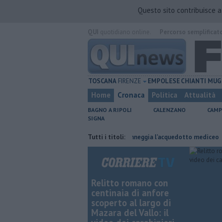
Questo sito contribuisce 
QUI
quotidiano online.
Percorso semplificat
TOSCANA
FIRENZE
EMPOLESE
CHIANTI
MUG
Home
Cronaca
Politica
Attualità
BAGNO A RIPOLI
CALENZANO
CAMP
SIGNA
ul lavoro
Per captare l'acqua danneggia l'acquedotto mediceo
Tutti i titoli:
​Be
Relitto romano con
centinaia di anfore
scoperto al largo di
Mazara del Vallo: il