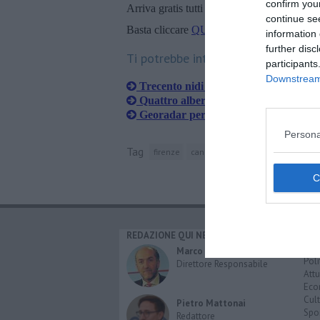
confirm you
Arriva gratis tutti i giorni alle 20:00 dirett
continue se
Basta cliccare
QUI
information 
further disc
Ti potrebbe interessare anche:
participants
Downstream 
Trecento nidi di processionaria annie
Quattro alberi malati da abbattere
​Georadar per ispezionare il lungarno
Persona
Tag
firenze
canottaggio
ingegneria civile
REDAZIONE QUI NEWS
CAT
Cro
Marco Migli
Poli
Direttore Responsabile
Attu
Eco
Cult
Pietro Mattonai
Spo
Redattore