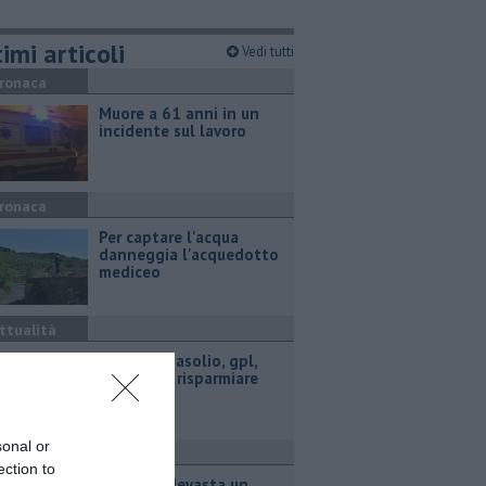
imi articoli
Vedi tutti
ronaca
Muore a 61 anni in un
incidente sul lavoro
ronaca
Per captare l'acqua
danneggia l'acquedotto
mediceo
ttualità
​Benzina, gasolio, gpl,
ecco dove risparmiare
sonal or
ronaca
ection to
Incendio devasta un