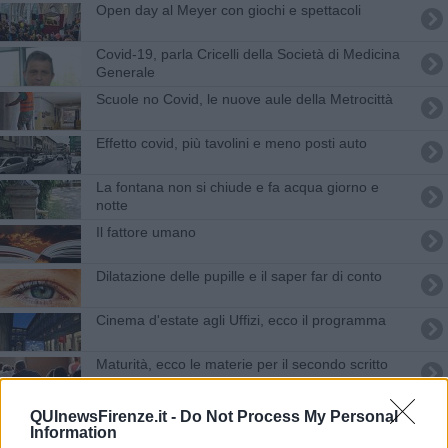
Open day al Meyer con giochi e spettacoli
Covid-19, parla Cricelli della Società di Medicina
Generale
Scuole no Covid, le nuove aule della Metrocittà
Effetto covid, più tavolini e meno posti auto
La fontana non si chiude e fa acqua giorno e
notte
Il fattore umano
Dilatazione delle pupille e il saper far di conto
Cinema d'estate agli Uffizi, ecco il programma
Maturità, ecco le materie per il secondo scritto
Uomo trovato morto in strada, indagini in corso
QUInewsFirenze.it -
Do Not Process My Personal
Information