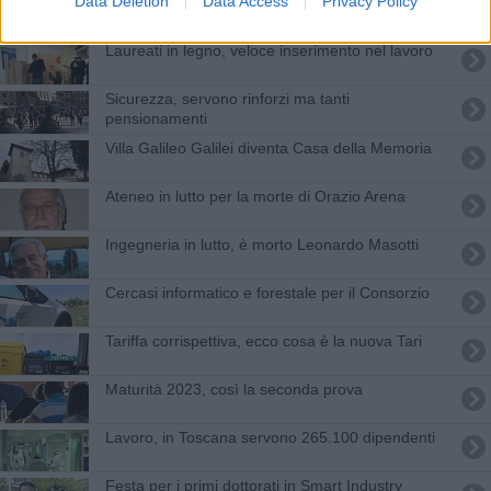
Data Deletion
Data Access
Privacy Policy
​Scegliere una laurea triennale a Firenze: i
percorsi più interessanti
Laureati in legno, veloce inserimento nel lavoro
Sicurezza, servono rinforzi ma tanti
pensionamenti
Villa Galileo Galilei diventa Casa della Memoria
Ateneo in lutto per la morte di Orazio Arena
Ingegneria in lutto, è morto Leonardo Masotti
Cercasi informatico e forestale per il Consorzio
Tariffa corrispettiva, ecco cosa è la nuova Tari
Maturità 2023, così la seconda prova
Lavoro, in Toscana servono 265.100 dipendenti
Festa per i primi dottorati in Smart Industry