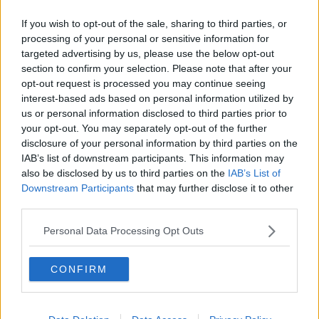
Rischio suicidio nei bambini, un aiuto
dall'intelligenza artificiale
If you wish to opt-out of the sale, sharing to third parties, or
La matematica per la diagnosi precoce
processing of your personal or sensitive information for
dell'Alzheimer
targeted advertising by us, please use the below opt-out
Maturità 2024, seconda prova fra Platone e
section to confirm your selection. Please note that after your
geometria
opt-out request is processed you may continue seeing
interest-based ads based on personal information utilized by
Materie scientifiche, i laureati toscani raddoppiati
in 10 anni
us or personal information disclosed to third parties prior to
your opt-out. You may separately opt-out of the further
La matematica per la diagnosi precoce
disclosure of your personal information by third parties on the
dell'Alzheimer
IAB’s list of downstream participants. This information may
Tour toscano per le parlamentari di Forza Italia
also be disclosed by us to third parties on the
IAB’s List of
Downstream Participants
that may further disclose it to other
Opzioni Binarie: tra semplicità e rischi
third parties.
La passeggiata del sole nel Duomo
Personal Data Processing Opt Outs
Sfida mondiale in rosa a suon di numeri e teoremi
CONFIRM
La scienza d'estate dà spettacolo