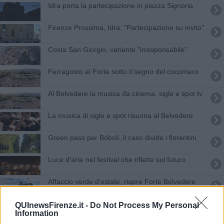
Idra porta la partecipazione in piazza Signoria
Firenze Prossima, Idra: "Partecipazione su invito"
Costa San Giorgio, variante "irresponsabile"
Ferragosto al Forte sotto il segno del cocomero
Al Belvedere la musica da cinema, sigle e spot tv
La musica di sigle e spot risuona al Belvedere
Green pass per Boboli, il caso divide i fiorentini
Luce d'arte nel festival che riflette sul futuro
Affaccio verde d'estate, riapre Forte Belvedere
Conto alla rovescia per salire al Forte Belvedere
QUInewsFirenze.it -
Do Not Process My Personal
Information