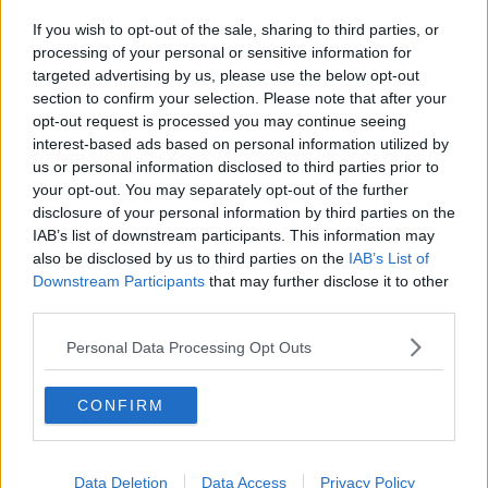
Porte aperte al Belvedere per i ​Fiorini d’oro
If you wish to opt-out of the sale, sharing to third parties, or
Belvedere tra funicolare, scala mobile e navetta
processing of your personal or sensitive information for
targeted advertising by us, please use the below opt-out
section to confirm your selection. Please note that after your
Al Forte Belvedere nel ricordo di Veronica
opt-out request is processed you may continue seeing
interest-based ads based on personal information utilized by
Musei gratis per i residenti, cosa c'è da vedere
us or personal information disclosed to third parties prior to
your opt-out. You may separately opt-out of the further
Corri la Vita, percorsi e tutte le novità del 2022
disclosure of your personal information by third parties on the
IAB’s list of downstream participants. This information may
La sosta sui tornanti fa sparire il marciapiede
also be disclosed by us to third parties on the
IAB’s List of
Downstream Participants
that may further disclose it to other
A David LaChapelle il premio alla carriera
third parties.
Musei gratis per la Domenica Metropolitana
Personal Data Processing Opt Outs
Una domenica metropolitana
CONFIRM
Un Ferragosto a regola d'arte
Con l'Urban Trail si corre anche di notte
Data Deletion
Data Access
Privacy Policy