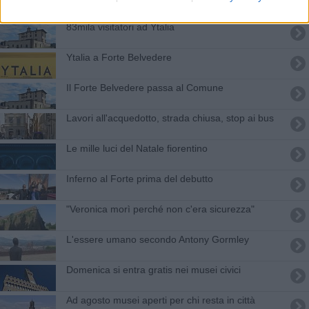
83mila visitatori ad Ytalia
Ytalia a Forte Belvedere
Il Forte Belvedere passa al Comune
Lavori all'acquedotto, strada chiusa, stop ai bus
Le mille luci del Natale fiorentino
Inferno al Forte prima del debutto
"Veronica morì perché non c'era sicurezza"
L'essere umano secondo Antony Gormley
Domenica si entra gratis nei musei civici
Ad agosto musei aperti per chi resta in città