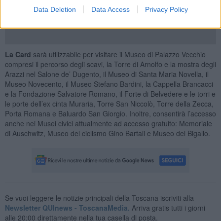
iniziato a lavorare dal primo giorno come assessore”.
Data Deletion
Data Access
Privacy Policy
La Card
sarà utilizzabile per visitare il Museo di Palazzo Vecchio
compresi il percorso degli scavi, la Torre di Arnolfo e la mostra degli
Arazzi nel Salone de’ Dugento, il Museo di Santa Maria Novella, il
Museo Novecento, il Museo Stefano Bardini, la Cappella Brancacci
e la Fondazione Salvatore Romano, il Forte di Belvedere e le torri e
le porte dell’ex cinta Muraria, Torre San Niccolò, Torre della Zecca,
Porta Romana e Baluardo San Giorgio. Inoltre, consentirà l’accesso
anche nei Musei civici attualmente ad accesso gratuito: Memoriale
di Auschwitz, Museo del ciclismo Gino Bartali e Museo del Bigallo.
Se vuoi leggere le notizie principali della Toscana iscriviti alla
Newsletter QUInews - ToscanaMedia.
Arriva gratis tutti i giorni
alle 20:00 direttamente nella tua casella di posta.