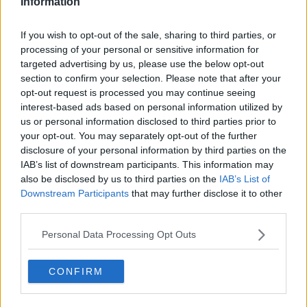
Information
offerta culturale dei musei civici, che conservano al loro interno
numerose opere storiche e contemporanee, artistiche e
If you wish to opt-out of the sale, sharing to third parties, or
scientifiche.
processing of your personal or sensitive information for
Il Pass sarà introdotto il 1° ottobre
e avrà durata sperimentale di
targeted advertising by us, please use the below opt-out
un anno. Al costo di 10 euro e riservato esclusivamente ai residenti
section to confirm your selection. Please note that after your
dell’area metropolitana, consente al titolare l’accesso a tutti i
opt-out request is processed you may continue seeing
percorsi di visita ai musei civici e luoghi di cultura del Comune e la
interest-based ads based on personal information utilized by
fruizione di tre visite guidate, gratuite, ma su prenotazione.
us or personal information disclosed to third parties prior to
“La Card del fiorentino è un passaporto culturale dedicato ai
your opt-out. You may separately opt-out of the further
residenti a Firenze e nella Città metropolitana - dichiara l’assessore
disclosure of your personal information by third parties on the
Sacchi -. Riteniamo fondamentale, infatti, che i fiorentini possano
IAB’s list of downstream participants. This information may
usufruire di un biglietto ‘speciale’ per quelli che sono i ‘loro’ musei,
also be disclosed by us to third parties on the
IAB’s List of
e questo in aggiunta alle occasioni già offerte con le Domeniche
Downstream Participants
that may further disclose it to other
Metropolitane, che continuiamo a organizzare a cadenza mensile
third parties.
con accesso gratuito per i cittadini metropolitani, e con l’altra
iniziativa di promozione della cultura in atto, ovvero l’ingresso
Personal Data Processing Opt Outs
gratuito a tutti i musei civici aperti il lunedì
per tutti i giovani
europei tra 18 e 25 anni
. Il prezzo popolare di questo Pass è
anche un modo per offrire l’opportunità di moltiplicare le occasioni
CONFIRM
di visita e di attirare nei nostri musei chi di solito non è interessato o
ancora non ha avuto occasione di visitarli. Questo è un approccio
rivoluzionario e importantissimo nel quale credo molto e a cui ho