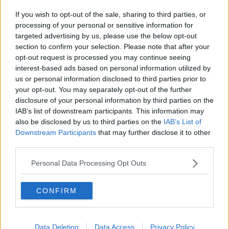
Crolla il muro di pietre e spezza la collina
If you wish to opt-out of the sale, sharing to third parties, or
Asili nido in rivolta, 350 euro in meno a educatori
processing of your personal or sensitive information for
appaltati
targeted advertising by us, please use the below opt-out
section to confirm your selection. Please note that after your
Sicurezza stradale, maxi piano da 13.650.000
euro
opt-out request is processed you may continue seeing
interest-based ads based on personal information utilized by
Tramvia, al via le navette per Careggi
us or personal information disclosed to third parties prior to
your opt-out. You may separately opt-out of the further
Alberi, luci, asfalto, una settimana di lavori
disclosure of your personal information by third parties on the
IAB’s list of downstream participants. This information may
Tramvia, riapertura parziale per piazza Dalmazia
also be disclosed by us to third parties on the
IAB’s List of
Downstream Participants
that may further disclose it to other
1865, quando la storia passò da Firenze
third parties.
Nuovo asfalto per le strade della città
Personal Data Processing Opt Outs
Cantieri tramvia, nuove chiusure notturne
CONFIRM
Tramvia, da lunedì cambia l'assetto alla stazione
Data Deletion
Data Access
Privacy Policy
​Autunno di fuoco nei cantieri della tramvia