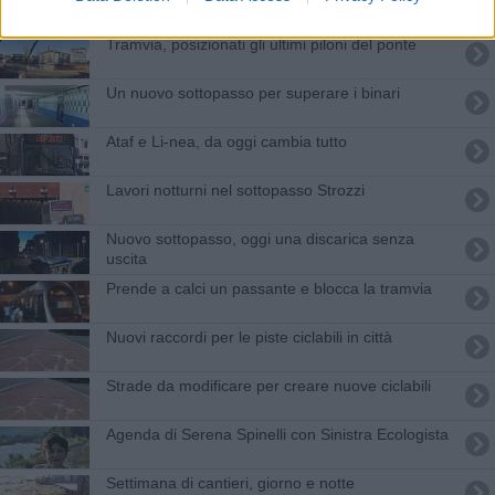
Tramvia, posizionati gli ultimi piloni del ponte
Un nuovo sottopasso per superare i binari
Ataf e Li-nea, da oggi cambia tutto
Lavori notturni nel sottopasso Strozzi
Nuovo sottopasso, oggi una discarica senza
uscita
Prende a calci un passante e blocca la tramvia
Nuovi raccordi per le piste ciclabili in città
Strade da modificare per creare nuove ciclabili
Agenda di Serena Spinelli con Sinistra Ecologista
Settimana di cantieri, giorno e notte