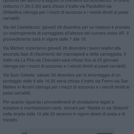
notturno (1.30-5.30) sarà chiuso il tratto via Pandolfini-via
Ghibellina (deroga per i mezzi di soccorso e i veicoli diretti ai passi
carrabili).
Via del Castellaccio: giovedì 28 dicembre per un trasloco è previsto
un restringimento di carreggiata all’altezza del numero civico 9R. Il
provvedimento sarà in vigore dalle 7 alle 19.
Via Micheli: inizieranno giovedì 28 dicembre i lavori relativi alla
seconda fase di rifacimento dei marciapiedi e della carreggiata. Il
tratto via La Pira-via Cherubini sarà chiuso fino al 23 gennaio
(deroga per i mezzi di soccorso e i veicoli diretti ai passi carrabili).
Via Suor Celeste: sabato 30 dicembre per lo smontaggio di un
ponteggio dalle 9 alle 16.30 verrà chiuso il tratto via Fermi-via San
Matteo in Arcetri (deroga per i mezzi di soccorso e i veicoli diretti ai
passi carrabili).
Per quanto riguarda i provvedimenti di circolazione legati a
iniziative e manifestazioni varie, domani per “Natale in via Gioberti”
nella strada dalle 10 alle 20 saranno in vigore divieti di sosta e di
transito.