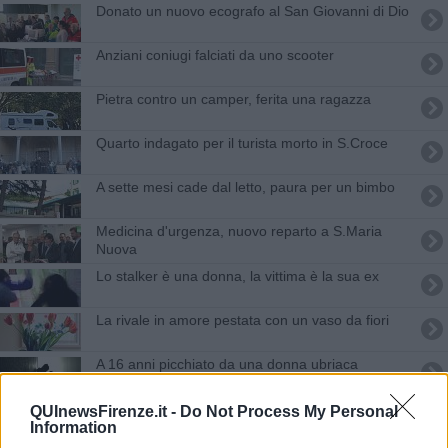
Donato un nuovo ecografo al San Giovanni di Dio
Anziani coniugi falciati da uno scooter
Pietra contro un camper, ferita una ragazza
Quarto indagato per il turista morto in S.Croce
A sette mesi cade dal letto, paura per un bimbo
Medicina d'urgenza, nuovo reparto a S.Maria
Nuova
Lo stalker è una donna, la vittima è la sua ex
La rivale in amore pestata con un vaso da fiori
A 16 anni picchiato da una donna ubriaca
​Anziana rapinata in strada cade e sbatte la testa
QUInewsFirenze.it -
Do Not Process My Personal
Information