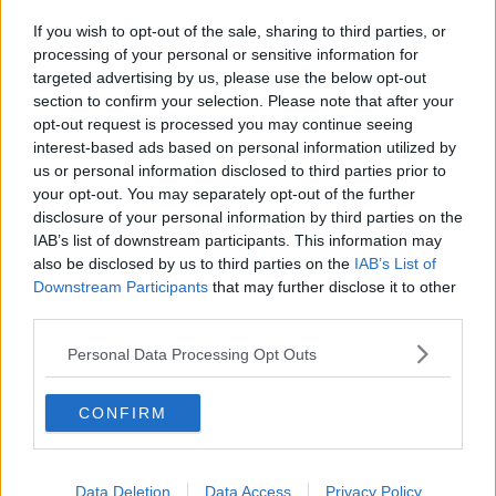
Rapina violenta a colpi di casco
If you wish to opt-out of the sale, sharing to third parties, or
In carcere dopo le botte al padre di 88 anni
processing of your personal or sensitive information for
targeted advertising by us, please use the below opt-out
section to confirm your selection. Please note that after your
Catturato uno dei rapinatori del ciclista cinese
opt-out request is processed you may continue seeing
interest-based ads based on personal information utilized by
Mutu condannato per l"aggressione a un
cameriere
us or personal information disclosed to third parties prior to
your opt-out. You may separately opt-out of the further
Preso a bastonate mentre pulisce l'argine
disclosure of your personal information by third parties on the
IAB’s list of downstream participants. This information may
I funerali di Ashley in Santo Spirito
also be disclosed by us to third parties on the
IAB’s List of
Downstream Participants
that may further disclose it to other
Aggrediti nella notte con coltelli e bastoni
third parties.
Scontro mortale, ferito anche un bambino
Personal Data Processing Opt Outs
Valanga nell'Appennino, morto un fiorentino
CONFIRM
"Non vedo legami fra il brutto voto e la caduta"
Data Deletion
Data Access
Privacy Policy
Coppia aggredita in un edificio occupato