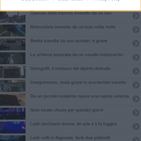
Operaio della tramvia investito da un taxi
Motociclista investito da un’auto nella notte
Bimba travolta da uno scooter, è grave
La schiena spezzata da un cavallo imbizzarrito
Georgofili, il restauro del dipinto distrutto
Inseguimento, resta grave lo scooterista travolto
Da un piccolo incidente nasce una rapina violenta
Noto locale chiuso per quindici giorni
Ladri picchiano donna, lei urla e li fa fuggire
Ladri colti in flagrante, feriti due poliziotti