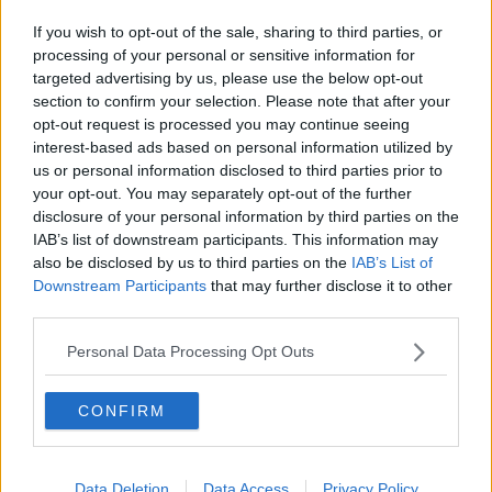
Voglia d'arte dopo il Covid, i musei riaprono
If you wish to opt-out of the sale, sharing to third parties, or
Troppe richieste e cambia l'orario per i prelievi
processing of your personal or sensitive information for
targeted advertising by us, please use the below opt-out
section to confirm your selection. Please note that after your
Bici a noleggio gettate sulle sponde dell'Arno
opt-out request is processed you may continue seeing
interest-based ads based on personal information utilized by
Fiorentini pazzi per le pietre ma c'è un problema
us or personal information disclosed to third parties prior to
your opt-out. You may separately opt-out of the further
I visitatori tornano in fila a Santa Croce
disclosure of your personal information by third parties on the
IAB’s list of downstream participants. This information may
Fipili, la settimana inizia con incidente e code
also be disclosed by us to third parties on the
IAB’s List of
Downstream Participants
that may further disclose it to other
Si posa il guardrail sul ponte Borsellino
third parties.
Covid, aumento di ricoveri, 6 su 10 non vaccinati
Personal Data Processing Opt Outs
Sul Ponte Vespucci quattro mesi di cantieri
CONFIRM
Se il ritorno alla normalità inizia dal caffè
Tutti i nuovi cantieri stradali in apertura
Data Deletion
Data Access
Privacy Policy