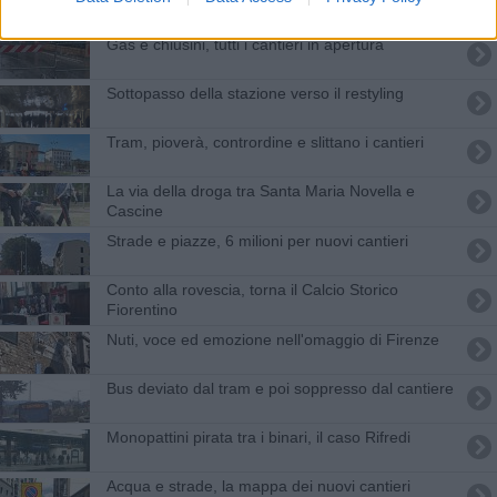
Gas e chiusini, tutti i cantieri in apertura
Sottopasso della stazione verso il restyling
Tram, pioverà, contrordine e slittano i cantieri
La via della droga tra Santa Maria Novella e
Cascine
Strade e piazze, 6 milioni per nuovi cantieri
Conto alla rovescia, torna il Calcio Storico
Fiorentino
Nuti, voce ed emozione nell'omaggio di Firenze
Bus deviato dal tram e poi soppresso dal cantiere
Monopattini pirata tra i binari, il caso Rifredi
Acqua e strade, la mappa dei nuovi cantieri