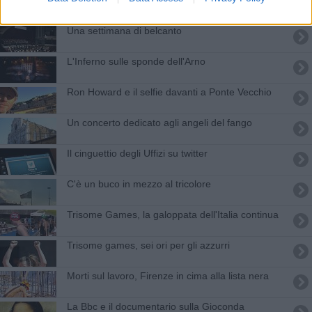
Una settimana di belcanto
L'Inferno sulle sponde dell'Arno
Ron Howard e il selfie davanti a Ponte Vecchio
Un concerto dedicato agli angeli del fango
Il cinguettio degli Uffizi su twitter
C'è un buco in mezzo al tricolore
Trisome Games, la galoppata dell'Italia continua
Trisome games, sei ori per gli azzurri
Morti sul lavoro, Firenze in cima alla lista nera
La Bbc e il documentario sulla Gioconda