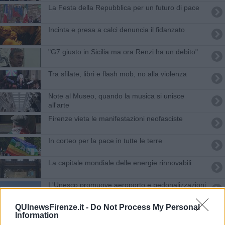
La Festa della Repubblica per un futuro di pace
Incinta e presa a calci denuncia il fidanzato
"G7 giusto in Sicilia ma ora Renzi ha un debito"
Tra sfilate, libri e flash mob, no alla violenza
Note al Museo, quando la musica si unisce
all'arte
Firenze vieta le manifestazioni neofasciste
In corteo per la pace in tutte le terre
La capitale mondiale delle energie rinnovabili
L'Unesco promuove aeroporto e pedonalizzazioni
Il bronzo ai mondiali di nuoto di Rachele e Giulia
QUInewsFirenze.it -
Do Not Process My Personal
Information