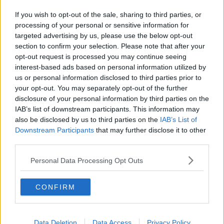
Il David diventa blu contro l'autismo
If you wish to opt-out of the sale, sharing to third parties, or
processing of your personal or sensitive information for
La prima volta del G7 della cultura
targeted advertising by us, please use the below opt-out
section to confirm your selection. Please note that after your
Elia Dalla Costa, la beatificazione si avvicina
opt-out request is processed you may continue seeing
interest-based ads based on personal information utilized by
Firenze per tre giorni capitale dell'Europa
us or personal information disclosed to third parties prior to
your opt-out. You may separately opt-out of the further
Il grande pattinaggio con gli Skate Awards
disclosure of your personal information by third parties on the
IAB’s list of downstream participants. This information may
Il coro dell'Armata Rossa all'Opera
also be disclosed by us to third parties on the
IAB’s List of
Downstream Participants
that may further disclose it to other
Una via per Carlo Levi
third parties.
"Dare asilo a chi fugge dalle guerre"
Personal Data Processing Opt Outs
Il fascino rinascimentale di Skin
CONFIRM
Il ritorno dei Medici sul red carpet
Data Deletion
Data Access
Privacy Policy
Inferno di gala al teatro dell'Opera