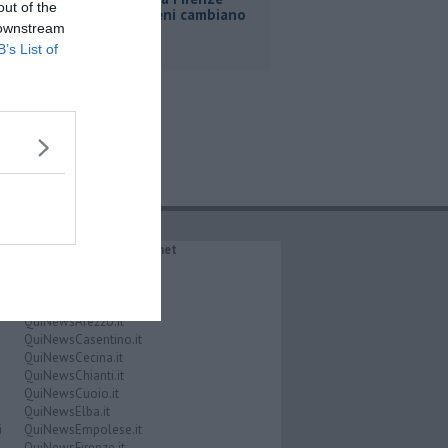
out of the
Roma, i treni cambiano
 downstream
orario
B’s List of
IL NETWORK QuiNews.net
QuiNewsAbetone.it
QuiNewsAmiata.it
QuiNewsAnimali.it
QuiNewsArezzo.it
QuiNewsCasentino.it
QuiNewsCecina.it
QuiNewsChianti.it
QuiNewsCuoio.it
QuiNewsElba.it
i
QuiNewsEmpolese.it
QuiNewsFirenze.it