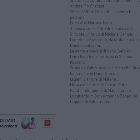
Shalom La Cultura della Solidarietà di 
Andrea Pio Cristiani
VERSI-AMO di Chi mette al centro la
persona
Eureka! di Nausica Manzi
Tabasco senza filtro di Tabasco n.6
Ci vuole un fisico di Michele Campisi
Economia e territorio, da globale a loca
Daniele Salvadori
La dama a scacchi di Carlo Belciani
Due chiacchiere in cucina di Sabrina
Rossello
Storie dell'altro secolo di Marcella Bito
Easy ridere di Dario Greco
Legami d'amore di Malena ...
Musica e dintorni di Fausto Pirìto
Parole milonguere di Maria Caruso
Lo sguardo di Don Armando Zappolini
Leggere di Roberto Cerri