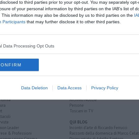
disclosed to third parties prior to your opt-out. You may separately opt-
losure of your personal information by third parties on the IAB’s list of
Musetti
. This information may also be disclosed by us to third parties on the
IA
 azzurri
Participants
that may further disclose it to other third parties.
obolli"
xander zverev
italia
firenze
roma
matteo arnaldi
l Data Processing Opt Outs
CONFIRM
EGORIE
RUBRICHE
naca
Le notizie di oggi
Data Deletion
Data Access
Privacy Policy
tica
Più Letti della settimana
alità
Più Letti del mese
nomia
Archivio Notizie
ura
Persone
rt
Toscani in TV
tacoli
rviste
QUI BLOG
nion Leader
Incontri d'arte di Riccardo Ferrucci
rese & Professioni
Racconti della domenica di Marco Celat
grammazione Cinema
Disincantato di Adolfo Santoro