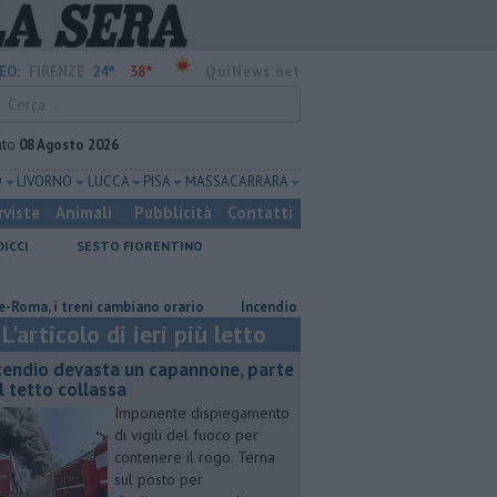
24°
38°
EO:
FIRENZE
QuiNews.net
ato
08 Agosto 2026
O
LIVORNO
LUCCA
PISA
MASSA CARRARA
rviste
Animali
Pubblicità
Contatti
DICCI
SESTO FIORENTINO
 i treni cambiano orario
Incendio devasta un capannone, parte del tetto
L'articolo di ieri più letto
cendio devasta un capannone, parte
l tetto collassa
Imponente dispiegamento
di vigili del fuoco per
contenere il rogo. Terna
sul posto per