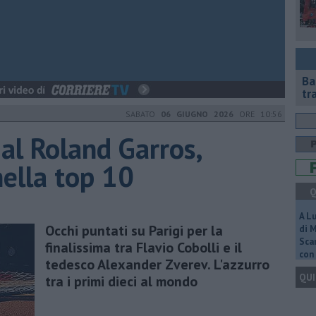
Ba
tr
SABATO
06 GIUGNO 2026
ORE 10:56
 al Roland Garros,
nella top 10
Q
A L
Occhi puntati su Parigi per la
di 
Scar
finalissima tra Flavio Cobolli e il
con 
tedesco Alexander Zverev. L'azzurro
QUI
tra i primi dieci al mondo