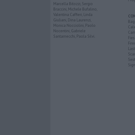
Marcella Bitozzi, Sergio
Braccini, Michele Bufalino,
Valentina Caffieri, Linda
CO
Giuliani, Dina Laurenzi,
Bagn
Monica Nocciolini, Paolo
Cal
Nocentini, Gabriele
Cam
Santarnecchi, Paola Silvi.
Fies
Fire
Last
Scan
Sest
Sig