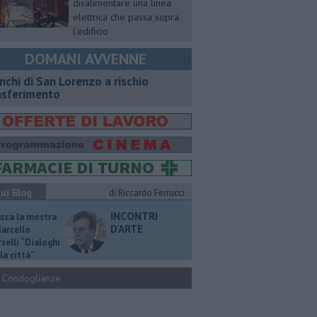
disalimentare una linea
elettrica che passa sopra
l’edificio
DOMANI AVVENNE
nchi di San Lorenzo a rischio
asferimento
ui Blog
di Riccardo Ferrucci
INCONTRI
ucca la mostra
D'ARTE
Marcello
selli “Dialoghi
la città"
Condoglianze