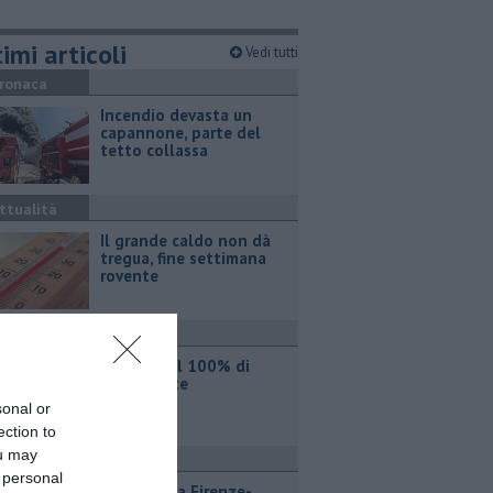
imi articoli
Vedi tutti
ronaca
Incendio devasta un
capannone, parte del
tetto collassa
ttualità
Il grande caldo non dà
tregua, fine settimana
rovente
ttualità
Iren sale al 100% di
Etambiente
sonal or
ection to
ou may
ttualità
 personal
Lavori sulla Firenze-