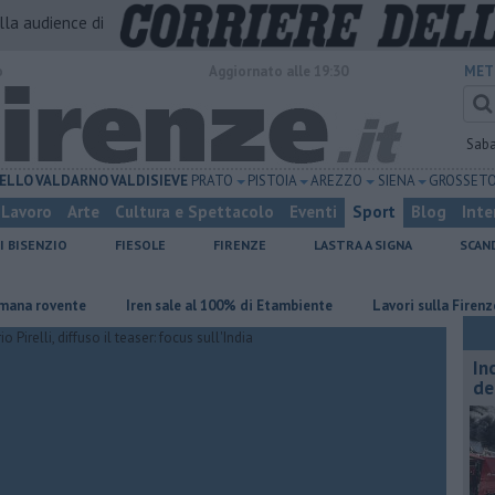
alla audience di
o
Aggiornato alle 19:30
MET
Sab
ELLO
VALDARNO
VALDISIEVE
PRATO
PISTOIA
AREZZO
SIENA
GROSSET
Lavoro
Arte
Cultura e Spettacolo
Eventi
Sport
Blog
Inte
I BISENZIO
FIESOLE
FIRENZE
LASTRA A SIGNA
SCAN
ovente
Iren sale al 100% di Etambiente
Lavori sulla Firenze-Roma,
In
de