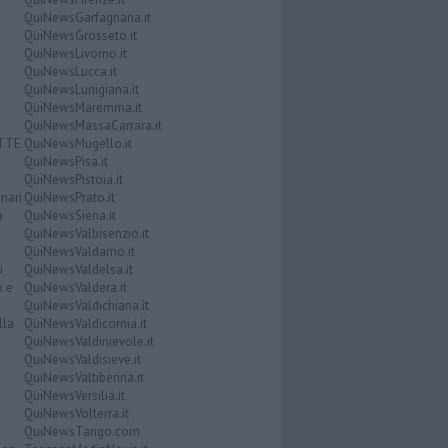
QuiNewsGarfagnana.it
QuiNewsGrosseto.it
QuiNewsLivorno.it
QuiNewsLucca.it
QuiNewsLunigiana.it
QuiNewsMaremma.it
QuiNewsMassaCarrara.it
ATTE
QuiNewsMugello.it
QuiNewsPisa.it
QuiNewsPistoia.it
nari
QuiNewsPrato.it
a
QuiNewsSiena.it
QuiNewsValbisenzio.it
QuiNewsValdarno.it
i
QuiNewsValdelsa.it
o e
QuiNewsValdera.it
QuiNewsValdichiana.it
lla
QuiNewsValdicornia.it
QuiNewsValdinievole.it
QuiNewsValdisieve.it
QuiNewsValtiberina.it
QuiNewsVersilia.it
QuiNewsVolterra.it
QuiNewsTango.com