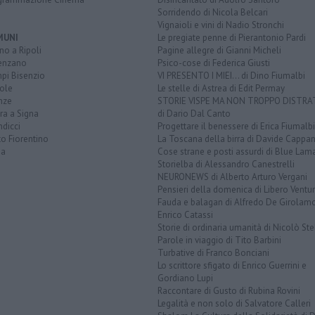
Sorridendo di Nicola Belcari
Vignaioli e vini di Nadio Stronchi
MUNI
Le pregiate penne di Pierantonio Pardi
o a Ripoli
Pagine allegre di Gianni Micheli
enzano
Psico-cose di Federica Giusti
pi Bisenzio
VI PRESENTO I MIEI... di Dino Fiumalbi
ole
Le stelle di Astrea di Edit Permay
nze
STORIE VISPE MA NON TROPPO DISTR
ra a Signa
di Dario Dal Canto
dicci
Progettare il benessere di Erica Fiumalbi
o Fiorentino
La Toscana della birra di Davide Cappan
na
Cose strane e posti assurdi di Blue Lam
Storielba di Alessandro Canestrelli
NEURONEWS di Alberto Arturo Vergani
Pensieri della domenica di Libero Ventur
Fauda e balagan di Alfredo De Girolam
Enrico Catassi
Storie di ordinaria umanità di Nicolò Ste
Parole in viaggio di Tito Barbini
Turbative di Franco Bonciani
Lo scrittore sfigato di Enrico Guerrini e
Gordiano Lupi
Raccontare di Gusto di Rubina Rovini
Legalità e non solo di Salvatore Calleri