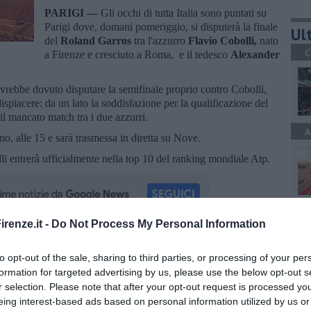
PARIGI —
Gli occhi di tutta Italia sono puntati su
Parigi dove, domani pomeriggio, si disputerà la finale
Ult
del
Roland Garros
tra l'azzurro
Flavio Cobolli,
nato
C
a Firenze e cresciuto a Roma,
e il tedesco
Alexander
 avrebbe dovuto disputare la semifinale proprio contro Cobolli,
dispiacere: da un lato la soddisfazione per la qualificazione del
 il mancato match tra i due azzurri.
A
o, alle 15 e sarà trasmessa in diretta su Nove.
lli entrerà ufficialmente nella top 10 del ranking mondiale Atp.
A
renze.it -
Do Not Process My Personal Information
oscana iscriviti alla
Newsletter QUInews - ToscanaMedia.
to opt-out of the sale, sharing to third parties, or processing of your per
amente nella tua casella di posta.
formation for targeted advertising by us, please use the below opt-out s
r selection. Please note that after your opt-out request is processed y
A
eing interest-based ads based on personal information utilized by us or