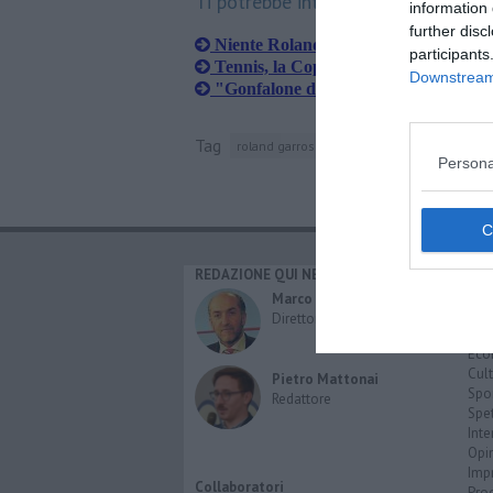
Ti potrebbe interessare anche:
information 
further disc
Niente Roland Garros per il toscano 
participants
Tennis, la Coppa Davis è ancora degli
Downstream 
"Gonfalone d'Argento a Volandri e C
Tag
roland garros
parigi
flavio cobolli
ale
Persona
REDAZIONE QUI NEWS
CAT
Cro
Marco Migli
Poli
Direttore Responsabile
Attu
Eco
Cult
Pietro Mattonai
Spo
Redattore
Spet
Inte
Opi
Imp
Collaboratori
Pro