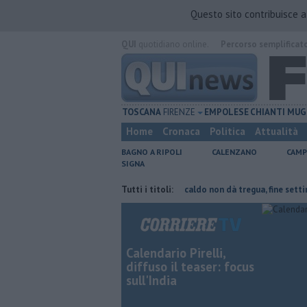
Questo sito contribuisce 
QUI
quotidiano online.
Percorso semplificat
TOSCANA
FIRENZE
EMPOLESE
CHIANTI
MUG
Home
Cronaca
Politica
Attualità
BAGNO A RIPOLI
CALENZANO
CAMP
SIGNA
rte del tetto collassa
Il grande caldo non dà tregua, fine settimana r
Tutti i titoli:
Calendario Pirelli,
diffuso il teaser: focus
sull'India