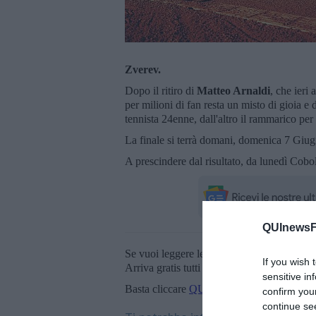
Zverev.
Dopo il ritiro di
Matteo Arnaldi
, che ieri
per milioni di fan resta un misto di gioia e 
tennista 24enne, dall'altro il rammarico per
La finale si terrà domani, domenica 7 Giugn
A prescindere dal risultato, da lunedì Cobo
QUInewsFi
Se vuoi leggere le notizie principali della T
If you wish 
Arriva gratis tutti i giorni alle 20:00 dirett
sensitive in
Basta cliccare
QUI
confirm you
continue se