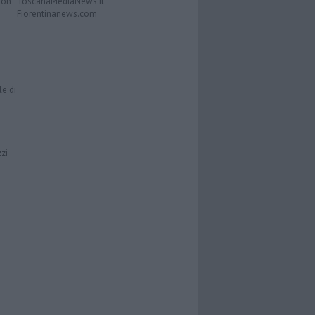
Don
ToscanaMediaNews.it
Fiorentinanews.com
le di
zzi