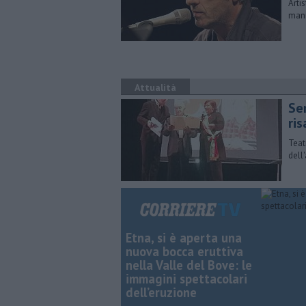
Arti
mani
Attualità
Se
ris
Teat
dell
Etna, si è aperta una
nuova bocca eruttiva
nella Valle del Bove: le
immagini spettacolari
dell’eruzione