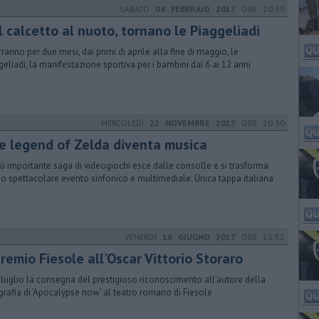
SABATO
04 FEBBRAIO 2017
ORE 10:30
l calcetto al nuoto, tornano le Piaggeliadi
erranno per due mesi, dai primi di aprile alla fine di maggio, le
geliadi, la manifestazione sportiva per i bambini dai 6 ai 12 anni
MERCOLEDÌ
22 NOVEMBRE 2017
ORE 10:30
e legend of Zelda diventa musica
iù importante saga di videogiochi esce dalle consolle e si trasforma
no spettacolare evento sinfonico e multimediale. Unica tappa italiana
VENERDÌ
16 GIUGNO 2017
ORE 16:52
premio Fiesole all'Oscar Vittorio Storaro
6 luglio la consegna del prestigioso riconoscimento all'autore della
grafia di 'Apocalypse now' al teatro romano di Fiesole