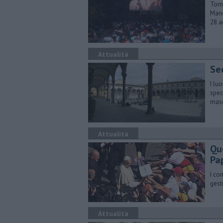
Torn
Mand
28 a
Attualità
Sec
I lu
spec
masc
Attualità
Qu
Pa
I co
gest
Attualità