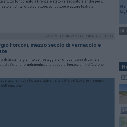
sta a tutto tondo, nato a Firenze, è stato verseggiatore anche per il
festo e l'Unità, oltre ad attore, conduttore e autore teatrale
Mem
big
QUI
SABATO
26 NOVEMBRE 2016
ORE 14:47
rgio Forconi, mezzo secolo di vernacolo e
ate
ro di Grassina gremito per festeggiare i cinquant'anni di carriera
'artista fiorentino, indimenticabile babbo di Pieraccioni nel 'Ciclone'
N