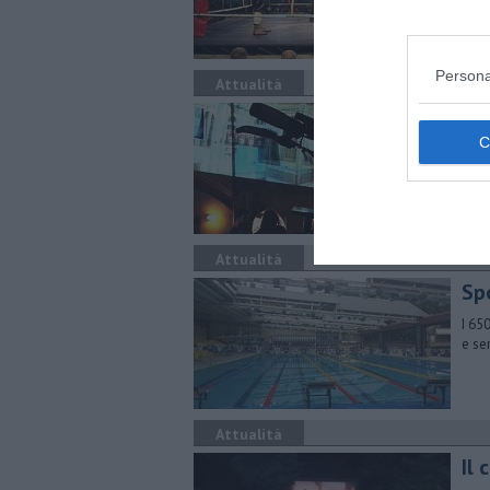
Persona
Attualità
La 
Sara
quot
Attualità
Spo
I 65
e se
Attualità
Il 