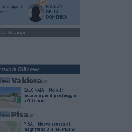
RACCONTI
orie dopo il
DELLA
 bang
DOMENICA
Condoglianze
etwork QUInews
CALCINAIA — No alla
mozione per il parcheggio
a Oltrarno
PISA — Nuova scossa di
magnitudo 2.4 nel Pisano