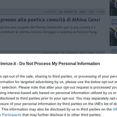
GIOVEDÌ
24 AGOSTO 2017
ORE 13:09
 premio alla poetica comicità di Athina Cenci
trice toscana insignita del Premio Stenterello per la sua carriera e il
contributo al cinema comico. Omaggio a sorpresa di Narciso Parigi
MERCOLEDÌ
26 LUGLIO 2017
ORE 15:12
 cinema a Villa Vogel con Athina Cenci
renze.it -
Do Not Process My Personal Information
serate con la comicità toscana a Villa Vogel il 3, 10 e 24 agosto. E poi
ran finale con il Premio Stenterello ad Athina Cenci
to opt-out of the sale, sharing to third parties, or processing of your per
formation for targeted advertising by us, please use the below opt-out s
r selection. Please note that after your opt-out request is processed y
eing interest-based ads based on personal information utilized by us or
GIOVEDÌ
01 DICEMBRE 2016
ORE 11:12
disclosed to third parties prior to your opt-out. You may separately opt-
 milioni per lo sport, tra boxe e calcio
losure of your personal information by third parties on the IAB’s list of
. This information may also be disclosed by us to third parties on the
IA
e 3milioni di euro per rifare il look degli impianti sportivi a Firenze,
Participants
that may further disclose it to other third parties.
sessore Vannucci: "Un piano a tappeto su tutta la città"