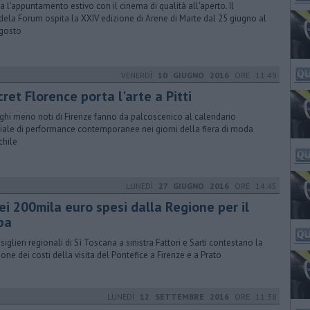
a l'appuntamento estivo con il cinema di qualità all'aperto. Il
ela Forum ospita la XXIV edizione di Arene di Marte dal 25 giugno al
gosto
VENERDÌ
10 GIUGNO 2016
ORE 11:49
ret Florence porta l'arte a Pitti
oghi meno noti di Firenze fanno da palcoscenico al calendario
iale di performance contemporanee nei giorni della fiera di moda
hile
LUNEDÌ
27 GIUGNO 2016
ORE 14:45
ei 200mila euro spesi dalla Regione per il
pa
nsiglieri regionali di Sì Toscana a sinistra Fattori e Sarti contestano la
ione dei costi della visita del Pontefice a Firenze e a Prato
LUNEDÌ
12 SETTEMBRE 2016
ORE 11:38