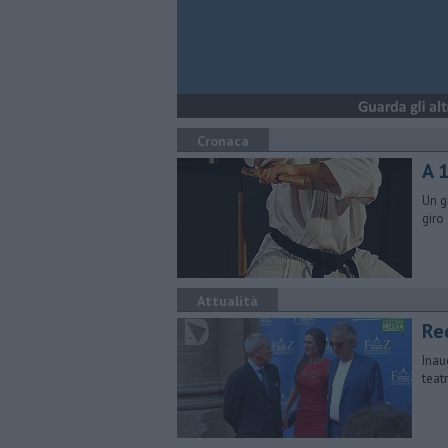
Cronaca
​A
Un g
giro
Attualità
Red
Inau
teat