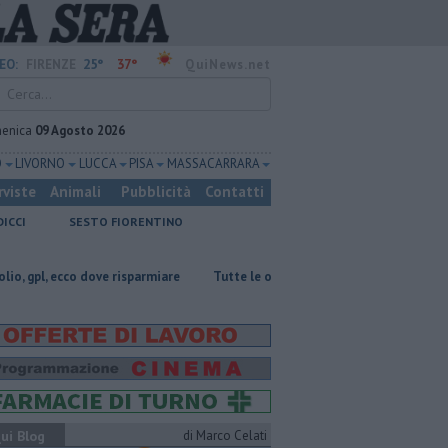
25°
37°
EO:
FIRENZE
QuiNews.net
enica
09 Agosto 2026
O
LIVORNO
LUCCA
PISA
MASSA CARRARA
rviste
Animali
Pubblicità
Contatti
DICCI
SESTO FIORENTINO
dove risparmiare
​Tutte le offerte di lavoro in provincia di Firenze
M
ui Blog
di Marco Celati