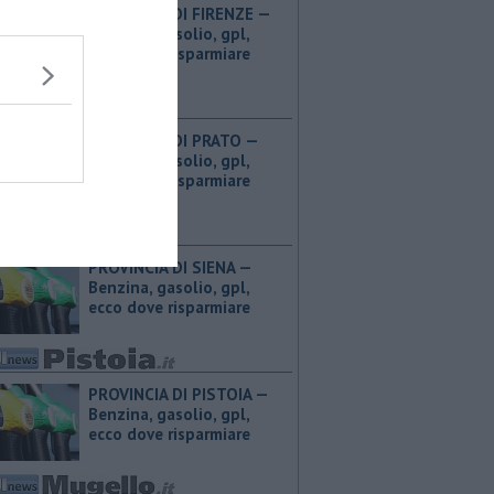
PROVINCIA DI FIRENZE — ​
Benzina, gasolio, gpl,
ecco dove risparmiare
PROVINCIA DI PRATO — ​
Benzina, gasolio, gpl,
ecco dove risparmiare
PROVINCIA DI SIENA — ​
Benzina, gasolio, gpl,
ecco dove risparmiare
PROVINCIA DI PISTOIA — ​
Benzina, gasolio, gpl,
ecco dove risparmiare