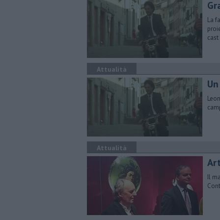
Gr
La f
proi
cast
Attualità
Un
Leon
camp
Attualità
Ar
Il ma
Cont