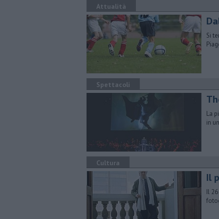
Attualità
Da
Si t
Piag
Spettacoli
Th
La p
in u
Cultura
Il 
Il 2
foto