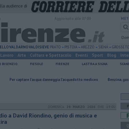
alla audience di
o
Aggiornato alle 07:00
MET
Dom
ELLO
VALDARNO
VALDISIEVE
PRATO
PISTOIA
AREZZO
SIENA
GROSSET
Lavoro
Arte
Cultura e Spettacolo
Eventi
Sport
Blog
Inte
I BISENZIO
FIESOLE
FIRENZE
LASTRA A SIGNA
SCAN
re l'acqua danneggia l'acquedotto mediceo
​Benzina, gasolio, gpl, ecco 
DOMENICA
29 MARZO 2026
ORE 19:00
dio a David Riondino, genio di musica e
ira
Q