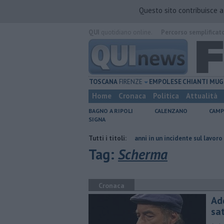
Questo sito contribuisce 
QUI
quotidiano online.
Percorso semplificat
TOSCANA
FIRENZE
EMPOLESE
CHIANTI
MUG
Home
Cronaca
Politica
Attualità
BAGNO A RIPOLI
CALENZANO
CAMP
SIGNA
ia di Firenze
Muore a 61 anni in un incidente sul lavoro
Tutti i titoli:
Per capta
Tag:
Scherma
Cronaca
Ad
sat