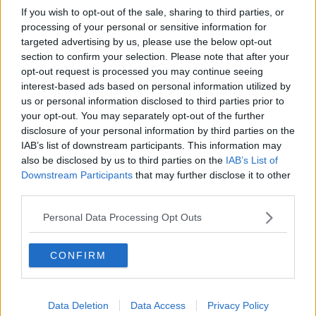
Botteghe anti Covid ma rischiano di scomparire
If you wish to opt-out of the sale, sharing to third parties, or
processing of your personal or sensitive information for
Covid, incentivi per rimodulare i canoni d'affitto
targeted advertising by us, please use the below opt-out
section to confirm your selection. Please note that after your
Il grido di aiuto dei negozi nella Metrocittà
opt-out request is processed you may continue seeing
interest-based ads based on personal information utilized by
"Serve un bonus per un'estate senza turisti"
us or personal information disclosed to third parties prior to
your opt-out. You may separately opt-out of the further
disclosure of your personal information by third parties on the
Tornano i turisti ma i tassisti restano fermi
IAB’s list of downstream participants. This information may
also be disclosed by us to third parties on the
IAB’s List of
I ristoratori toscani lanciano un grido di aiuto
Downstream Participants
that may further disclose it to other
third parties.
Vertenza in palestra, sciopero dei corsi online
Personal Data Processing Opt Outs
Presidio in piazza per il reddito universale
Ambulanti infuriati "Nuove regole? Saremo morti"
CONFIRM
Bnl, sciopero e sit-in contro il piano industriale
Data Deletion
Data Access
Privacy Policy