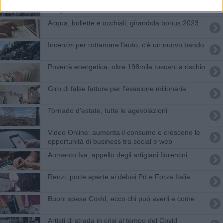
Affittare casa a Firenze, un errore, ma chi ha
sbagliato
Acqua, bollette e occhiali, girandola bonus 2023
Incentivi per rottamare l'auto, c'è un nuovo bando
Povertà energetica, oltre 198mila toscani a rischio
Giro di false fatture per l'evasione milionaria
Tornado d'estate, tutte le agevolazioni
Video Online: aumenta il consumo e crescono le
opportunità di business tra social e web
Aumento Iva, appello degli artigiani fiorentini
Renzi, porte aperte ai delusi Pd e Forza Italia
​Buoni spesa Covid, ecco chi può averli e come
Artisti di strada in crisi al tempo del Covid