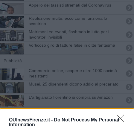
Appello dei tassisti stremati dal Coronavirus
Rivoluzione multe, ecco come funziona lo
scontrino
Matrimoni ed eventi, flashmob in lutto per i
lavoratori invisibili
Vorticoso giro di fatture false in ditte fantasma
Pubblicità
Commercio online, scoperte oltre 1000 società
inesistenti
Musei, 25 dipendenti dicono addio al precariato
L'artigianato fiorentino si compra su Amazon
"A rischio i servizi e l'aumento delle tasse"
QUInewsFirenze.it -
Do Not Process My Personal
Il Rinascimento per riprendersi dal Coronavirus
Information