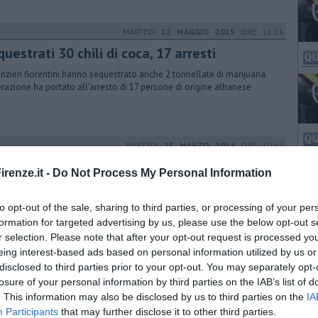
MARTEDÌ
12 MAGGIO 2015
ORE 11:26
uestrati 30 chili di coca, 17 arresti
nanzieri fiorentini hanno sequestrato anche 2 tonnellate di marijuana.
erazione ha portato all'arresto di 17 persone di origine albanese
MARTEDÌ
25 MARZO 2014
ORE 10:46
ffico di droga, Firenze e Arezzo le basi
renze.it -
Do Not Process My Personal Information
rabinieri hanno smantellato due bande di albanesi che importavano
ina e marijuana dal nord Europa e le smerciavano in varie regioni
to opt-out of the sale, sharing to third parties, or processing of your per
formation for targeted advertising by us, please use the below opt-out s
r selection. Please note that after your opt-out request is processed y
eing interest-based ads based on personal information utilized by us or
GIOVEDÌ
06 APRILE 2017
ORE 11:39
disclosed to third parties prior to your opt-out. You may separately opt-
nascondiglio della droga a ridosso del fiume
losure of your personal information by third parties on the IAB’s list of
. This information may also be disclosed by us to third parties on the
IA
rabinieri di Campi Bisenzio hanno rafforzato i controlli anti droga e
Participants
that may further disclose it to other third parties.
o contestato vari episodi a 16 cittadini marocchini