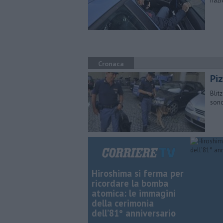
nazi
Cronaca
Piz
Blitz
sono
Hiroshima si ferma per
ricordare la bomba
atomica: le immagini
della cerimonia
dell’81° anniversario