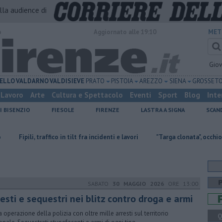
alla audience di
o
Aggiornato alle 19:10
MET
Gio
ELLO
VALDARNO
VALDISIEVE
PRATO
PISTOIA
AREZZO
SIENA
GROSSET
Lavoro
Arte
Cultura e Spettacolo
Eventi
Sport
Blog
Inte
I BISENZIO
FIESOLE
FIRENZE
LASTRA A SIGNA
SCAN
affico in tilt fra incidenti e lavori
"Targa clonata", occhio alla truffa dei f
SABATO
30 MAGGIO 2026
ORE 13:00
esti e sequestri nei blitz contro droga e armi
a operazione della polizia con oltre mille arresti sul territorio
Q