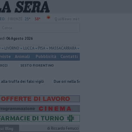
25°
38°
EO:
FIRENZE
QuiNews.net
vedì
06 Agosto 2026
O
LIVORNO
LUCCA
PISA
MASSA CARRARA
rviste
Animali
Pubblicità
Contatti
DICCI
SESTO FIORENTINO
alsi vigili
Due ori nella Senna per Ginevra Taddeucci
Graticola me
ui Blog
di Riccardo Ferrucci