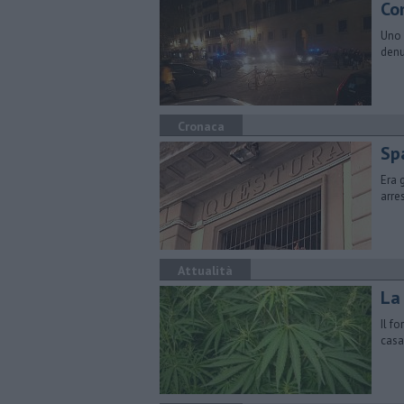
Con
Uno 
denu
Cronaca
Spa
Era 
arre
Attualità
La
Il f
casa