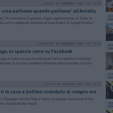
SABATO
24 GENNAIO 2015
ORE 11:00
i cosa parliamo quando parliamo" all'Antella
to 24 e domenica 25 gennaio, doppio appuntamento al Teatro di
lla con lo spettacolo dedicato ad Anne Frank e "Il Garage Ermetico"
MERCOLEDÌ
14 GENNAIO 2015
ORE 17:26
oga, lo spaccio corre su Facebook
aggi in codice sui social network per farsi recapitare le sostanze
efacenti. Le cessioni sarebbero avvenute prima di andare a scuola
GIOVEDÌ
11 MAGGIO 2017
ORE 16:15
rti in casa e bottino rivenduto ai compro oro
i a Viareggio, Firenze, Prato e Arezzo. In manette due uomini di 26 e
nni, sequestrati due negozi