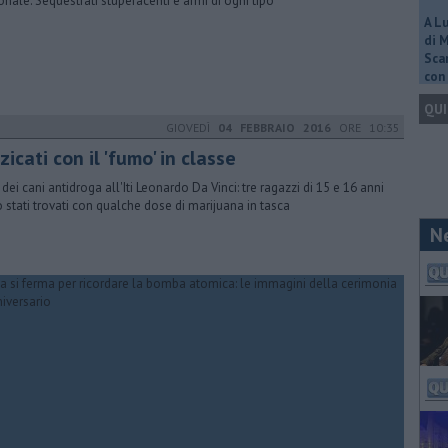
onale. Sequestrati stupefacenti e armi di ogni tipo
A L
di 
Scar
con 
QUI
GIOVEDÌ
04 FEBBRAIO 2016
ORE 10:35
zicati con il 'fumo' in classe
 dei cani antidroga all'Iti Leonardo Da Vinci: tre ragazzi di 15 e 16 anni
 stati trovati con qualche dose di marijuana in tasca
N