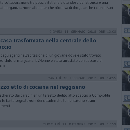
ita collaborazione tra polizia italiana e olandese per stroncare una
tata organizzazione albanese che riforniva di droga anche i clan a Bari
GIOVEDÌ
11 GENNAIO 2018
ORE 12:08
 casa trasformata nella centrale dello
accio
z degli agenti nell'abitazione di un giovane dove è stato trovato
o chilo di marijuana. Il 24enne è stato arrestato con l'accusa di
cio
MARTEDÌ
28 FEBBRAIO 2017
ORE 14:55
zzo etto di cocaina nel reggiseno
cherato dai carabinieri un terzetto dedito allo spaccio a Compiobbi
 le tante segnalazioni dei cittadini che lamentavano strani
imenti
MERCOLEDÌ
11 OTTOBRE 2017
ORE 17:59