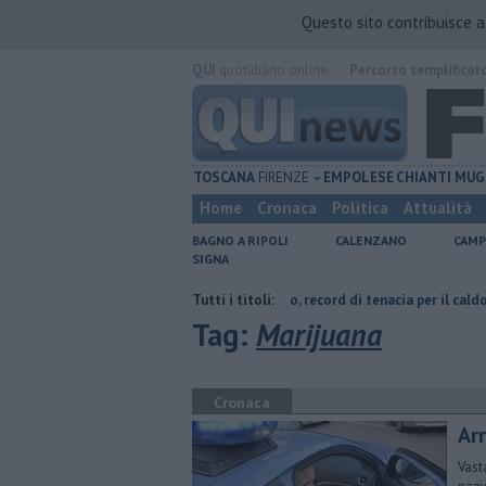
Questo sito contribuisce 
QUI
quotidiano online.
Percorso semplificat
TOSCANA
FIRENZE
EMPOLESE
CHIANTI
MUG
Home
Cronaca
Politica
Attualità
BAGNO A RIPOLI
CALENZANO
CAMP
SIGNA
Taddeucci
Graticola meteo, record di tenacia per il caldo
Tutti i titoli:
Fipili, tr
Tag:
Marijuana
Cronaca
Arr
Vast