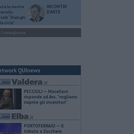
INCONTRI
ucca la mostra
D'ARTE
Marcello
selli “Dialoghi
la città"
Condoglianze
etwork QUInews
PECCIOLI — Macelloni
risponde ad Avs, "vogliono
riaprire gli incenitori"
PORTOFERRAIO — Il
tributo a Zucchero