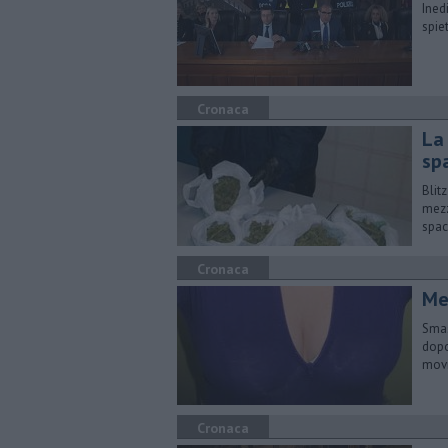
Ined
spie
Cronaca
La
sp
Blit
mezz
spac
Cronaca
Me
Smas
dopo
mov
Cronaca