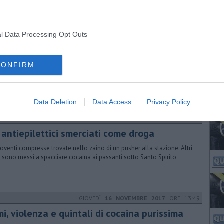
l Data Processing Opt Outs
MARTEDÌ
28 NOVEMBRE 2017
ORE 10:30
to sequestro 23 chili di marijuana, tre
esti
CONFIRM
nire in manette con l’accusa di detenzione a fini di spaccio di sostanze
efacenti tre persone, un italiano e due albanesi
Data Deletion
Data Access
Privacy Policy
VENERDÌ
17 NOVEMBRE 2017
ORE 19:10
 antiepilettici smerciati come droga
oventi compresse trovate nello zaino di un pusher alla stazione. Altri
si sono messi a spacciare cocaina ai passanti sotto Santo Spirito
GIOVEDÌ
16 NOVEMBRE 2017
ORE 13:49
i, violenza e quintali di cocaina purissima