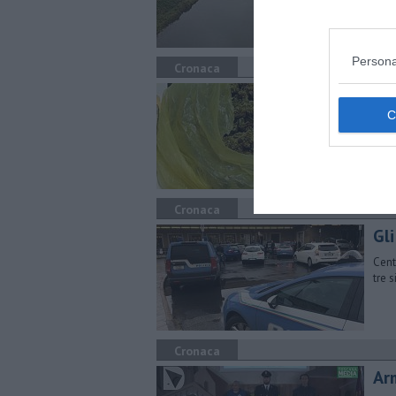
Persona
Cronaca
Sot
arr
A fi
stup
Cronaca
Gli
Cent
tre 
Cronaca
Arm