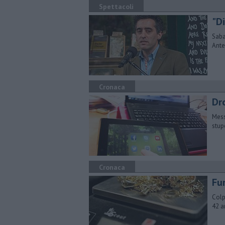
Spettacoli
"D
Saba
Ante
Cronaca
Dr
Mess
stup
Cronaca
Fu
Colp
42 a