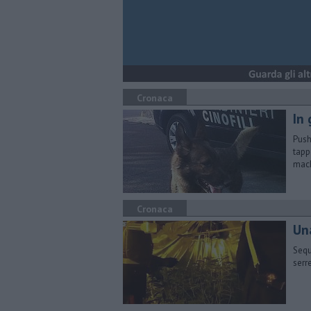
Cronaca
In 
Push
tapp
mac
Cronaca
Un
Sequ
serr