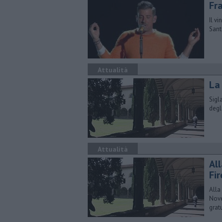
Fr
Il v
Sant
Attualità
La
Sigl
degl
Attualità
Al
Fi
Alla
Nove
grat