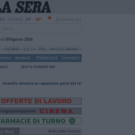
24°
38°
EO:
FIRENZE
QuiNews.net
rdì
07 Agosto 2026
O
LIVORNO
LUCCA
PISA
MASSA CARRARA
rviste
Animali
Pubblicità
Contatti
DICCI
SESTO FIORENTINO
ta un capannone, parte del tetto collassa
Il grande caldo non dà tregu
ui Blog
di Riccardo Ferrucci