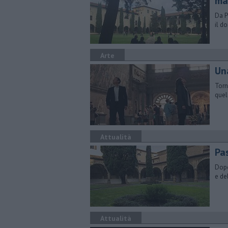
ma
Da P
il d
Arte
Un
Torn
quel
Attualità
Pa
Dopo
e de
Attualità