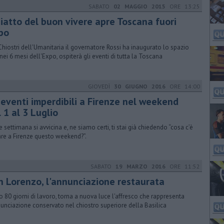
SABATO
02 MAGGIO 2015
ORE 13:25
piatto del buon vivere apre Toscana fuori
po
Chiostri dell'Umanitaria il governatore Rossi ha inaugurato lo spazio
 nei 6 mesi dell'Expo, ospiterà gli eventi di tutta la Toscana
GIOVEDÌ
30 GIUGNO 2016
ORE 14:00
 eventi imperdibili a Firenze nel weekend
 1 al 3 Luglio
ne settimana si avvicina e, ne siamo certi, ti stai già chiedendo “cosa c’è
are a Firenze questo weekend?”.
SABATO
19 MARZO 2016
ORE 11:52
n Lorenzo, l'annunciazione restaurata
 80 giorni di lavoro, torna a nuova luce l'affresco che rappresenta
nunciazione conservato nel chiostro superiore della Basilica