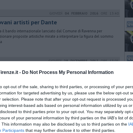
GIOVEDÌ
04 FEBBRAIO 2016
ORE 13:40
ovani artisti per Dante
ia il bando internazionale lanciato dal Comune di Ravenna per
zionare proposte artistiche mirate a interpretare la figura del sommo
ta
GIOVEDÌ
28 DICEMBRE 2017
ORE 13:01
alati un restauro, visite guidate a
renze.it -
Do Not Process My Personal Information
nissanti
uide dell'associazione Mercurio offrono visite guidate al chiostro e al
to opt-out of the sale, sharing to third parties, or processing of your per
colo di Ognissanti per raccogliere fondi a favore della parrocchia
formation for targeted advertising by us, please use the below opt-out s
r selection. Please note that after your opt-out request is processed y
eing interest-based ads based on personal information utilized by us or
MARTEDÌ
27 OTTOBRE 2015
ORE 14:25
disclosed to third parties prior to your opt-out. You may separately opt-
ro verde di Reggello
losure of your personal information by third parties on the IAB’s list of
. This information may also be disclosed by us to third parties on the
IA
un'annata che si preannuncia ottima, torna la 42° edizione della
Participants
that may further disclose it to other third parties.
egna dell'olio extravergine d'oliva dopo lo stop dello scorso anno