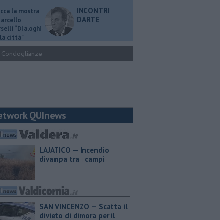
INCONTRI
ucca la mostra
D'ARTE
Marcello
selli “Dialoghi
la città"
Condoglianze
etwork QUInews
LAJATICO — Incendio
divampa tra i campi
SAN VINCENZO — Scatta il
divieto di dimora per il