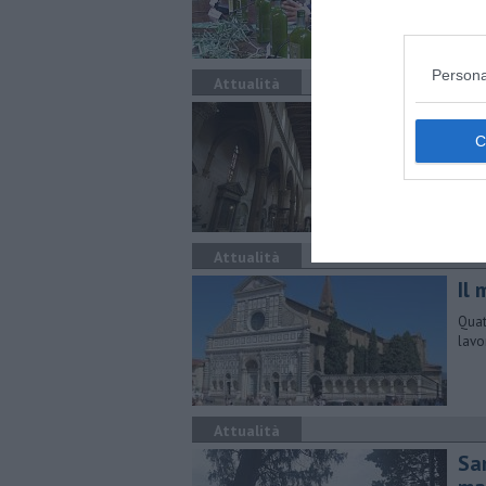
Persona
Attualità
Mo
tr
Il s
cont
Sant
Attualità
Il
Quat
lavo
Attualità
Sa