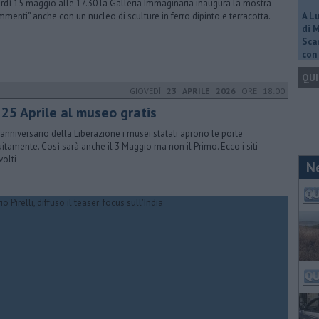
rdì 15 maggio alle 17.30 la Galleria Immaginaria inaugura la mostra
mmenti” anche con un nucleo di sculture in ferro dipinto e terracotta.
A L
di 
Scar
con 
QUI
GIOVEDÌ
23 APRILE 2026
ORE 18:00
 25 Aprile al museo gratis
'anniversario della Liberazione i musei statali aprono le porte
uitamente. Così sarà anche il 3 Maggio ma non il Primo. Ecco i siti
volti
N