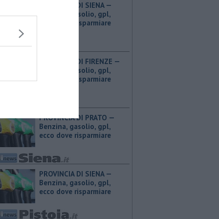
PROVINCIA DI SIENA — ​
Benzina, gasolio, gpl,
ecco dove risparmiare
PROVINCIA DI FIRENZE — ​
Benzina, gasolio, gpl,
ecco dove risparmiare
PROVINCIA DI PRATO — ​
Benzina, gasolio, gpl,
ecco dove risparmiare
PROVINCIA DI SIENA — ​
Benzina, gasolio, gpl,
ecco dove risparmiare