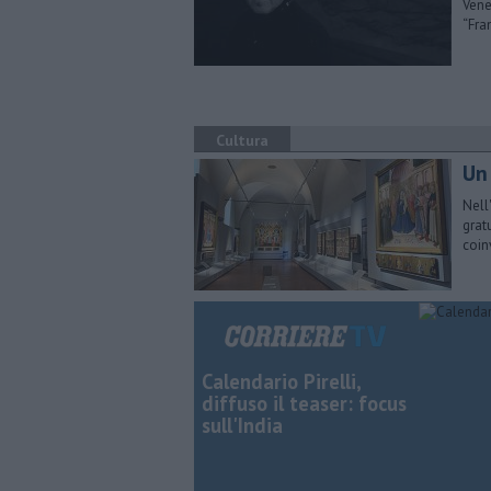
Vene
“Fra
Cultura
Un
Nell
grat
coin
Calendario Pirelli,
diffuso il teaser: focus
sull'India