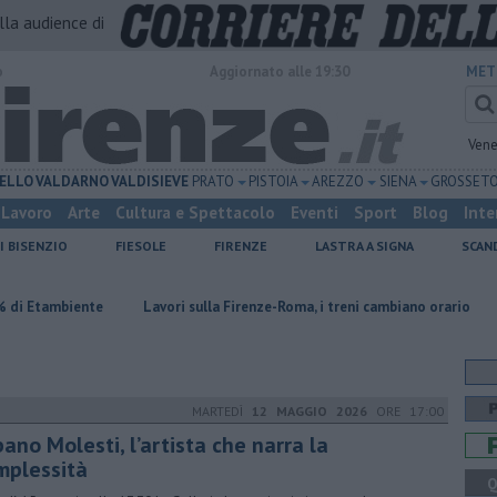
alla audience di
o
Aggiornato alle 19:30
MET
Vene
ELLO
VALDARNO
VALDISIEVE
PRATO
PISTOIA
AREZZO
SIENA
GROSSET
Lavoro
Arte
Cultura e Spettacolo
Eventi
Sport
Blog
Inte
I BISENZIO
FIESOLE
FIRENZE
LASTRA A SIGNA
SCAN
Lavori sulla Firenze-Roma, i treni cambiano orario
Incendio devas
MARTEDÌ
12 MAGGIO 2026
ORE 17:00
ano Molesti, l’artista che narra la
mplessità
Q