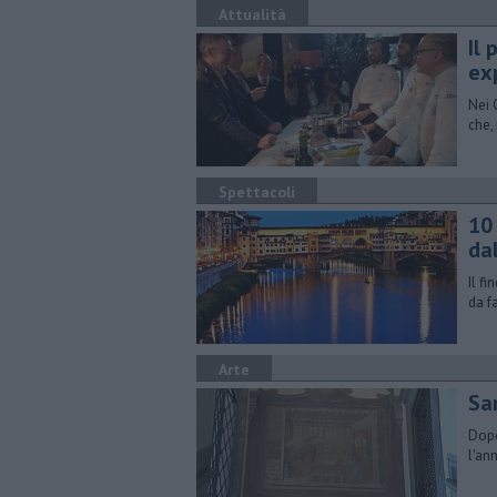
Attualità
Il 
ex
Nei 
che,
Spettacoli
10
dal
Il fi
da f
Arte
Sa
Dopo
l'an