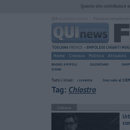
Questo sito contribuisce 
QUI
quotidiano online.
Percorso semplificat
TOSCANA
FIRENZE
EMPOLESE
CHIANTI
MUG
Home
Cronaca
Politica
Attualità
BAGNO A RIPOLI
CALENZANO
CAMP
SIGNA
 non dà tregua, fine settimana rovente
Tutti i titoli:
Iren sale al 100% di Etambiente
Tag:
Chiostro
Cultura
Urb
co