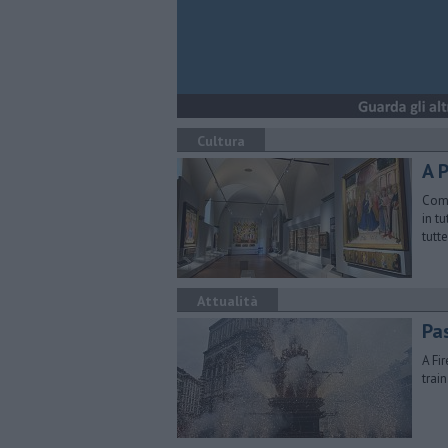
Cultura
A 
Comp
in t
tutte
Attualità
Pas
A Fir
trai