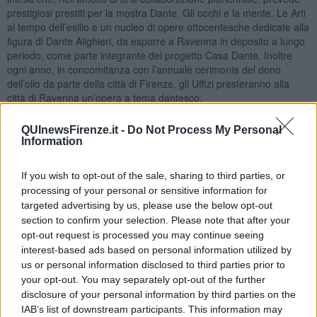
prestigiosi prestiti per la mostra Dante. Gli occhi e la mente. Le Arti
al tempo dell’esilio e un nucleo di opere ottocentesche dedicate alla
figura di Dante Alighieri, da esporre a Ravenna in deposito a lungo
periodo, come parte integrante del progetto Casa Dante. Inoltre
ogni anno, in concomitanza con l’annuale cerimonia del dono
dell’olio da parte della città di Firenze, gli Uffizi presteranno alla
città di Ravenna un’opera a tema dantesco.
QUInewsFirenze.it -
Do Not Process My Personal
Information
La prima opera ad aprire il percorso espositivo dedicato al sommo
poeta è Dante in esilio, olio su tela di Annibale Gatti in mostra dal
If you wish to opt-out of the sale, sharing to third parties, or
16 ottobre 2020 al 5 settembre 2021 nei chiostri francescani,
processing of your personal or sensitive information for
limitrofi alla Tomba di Dante.
targeted advertising by us, please use the below opt-out
section to confirm your selection. Please note that after your
Il direttore delle Gallerie degli Uffizi Eike Schmidt ha detto
opt-out request is processed you may continue seeing
“Nell’immaginario dell’Ottocento la pineta di Classe era un luogo da
interest-based ads based on personal information utilized by
tutti considerato molto più simbolicamente dantesco della Tomba
us or personal information disclosed to third parties prior to
del Sommo Poeta. Ora Gallerie degli Uffizi e Comune di Ravenna,
your opt-out. You may separately opt-out of the further
insieme, portano un iconico capolavoro ottocentesco forlivese nel
disclosure of your personal information by third parties on the
cuore di Ravenna, proprio accanto alla Tomba appena restaurata
oggi luogo per eccellenza della memoria dell’Alighieri”.
IAB’s list of downstream participants. This information may