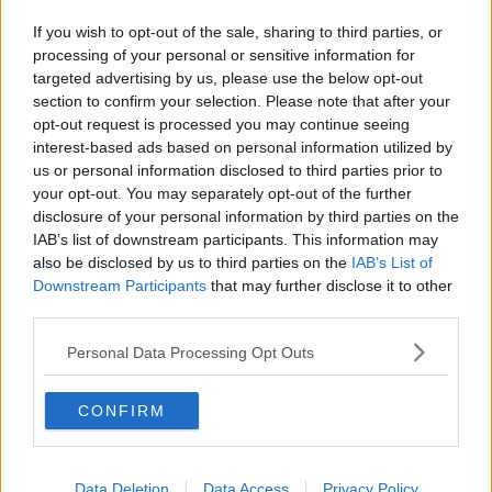
Adesso il canapone anti-movida divide la città
If you wish to opt-out of the sale, sharing to third parties, or
Turisti in Duomo solo col Green Pass
processing of your personal or sensitive information for
targeted advertising by us, please use the below opt-out
Strade in cantiere, tutti i divieti per le auto
section to confirm your selection. Please note that after your
opt-out request is processed you may continue seeing
interest-based ads based on personal information utilized by
Frammenti di pietra cadono dalla Cupola del
Brunelleschi
us or personal information disclosed to third parties prior to
your opt-out. You may separately opt-out of the further
Musei gratis per i residenti, cosa c'è da vedere
disclosure of your personal information by third parties on the
IAB’s list of downstream participants. This information may
Riaprono le scuole, ecco il piano anti traffico
also be disclosed by us to third parties on the
IAB’s List of
Downstream Participants
that may further disclose it to other
Allacci e ciclabile, tutti i cantieri in apertura
third parties.
Comune, chiusure in ponte tra Aprile e Maggio
Personal Data Processing Opt Outs
Annunziata, nel restauro spunta il tocco del Gaddi
CONFIRM
Notturna di San Giovanni, la corsa più suggestiva
Test sulla salute, chiude la Cupola del
Data Deletion
Data Access
Privacy Policy