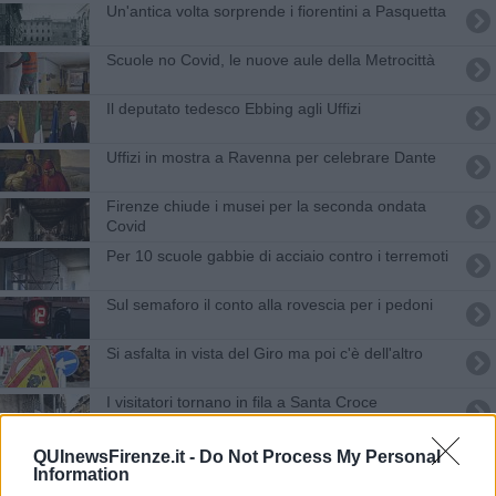
Un'antica volta sorprende i fiorentini a Pasquetta
Scuole no Covid, le nuove aule della Metrocittà
Il deputato tedesco Ebbing agli Uffizi
Uffizi in mostra a Ravenna per celebrare Dante
Firenze chiude i musei per la seconda ondata
Covid
Per 10 scuole gabbie di acciaio contro i terremoti
Sul semaforo il conto alla rovescia per i pedoni
Si asfalta in vista del Giro ma poi c'è dell'altro
I visitatori tornano in fila a Santa Croce
Estate di grandi lavori nelle scuole fiorentine
QUInewsFirenze.it -
Do Not Process My Personal
Information