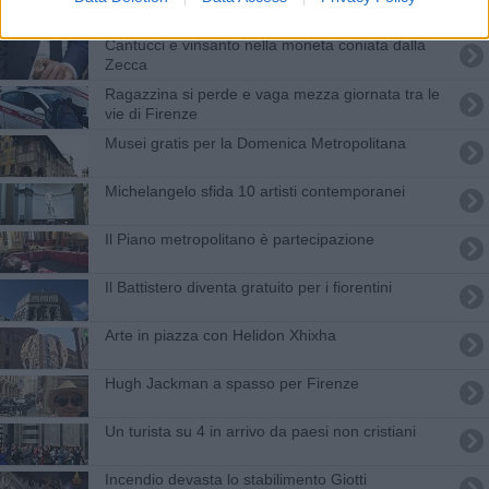
Brunelleschi
Cantucci e vinsanto nella moneta coniata dalla
Zecca
Ragazzina si perde e vaga mezza giornata tra le
vie di Firenze
Musei gratis per la Domenica Metropolitana
Michelangelo sfida 10 artisti contemporanei
Il Piano metropolitano è partecipazione
Il Battistero diventa gratuito per i fiorentini
Arte in piazza con Helidon Xhixha
Hugh Jackman a spasso per Firenze
Un turista su 4 in arrivo da paesi non cristiani
Incendio devasta lo stabilimento Giotti