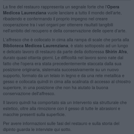
La fine del restauro rappresenta un segnale forte che l'
Opera
Medicea Laurenziana
vuole lanciare a tutto il mondo dell'arte,
ribadendo e confermando il proprio impegno nel creare
cooperazione tra i vari organi per ottenere risultati tangibili
nell'ambito del recupero e della conservazione delle opere d'arte.
L'affresco che è collocato in cima alla rampa di scale che porta alla
Biblioteca Medicea Laurenziana
, è stato sottoposto ad un lungo
e delicato lavoro di restauro da parte della dottoressa
Shirin Afra
,
durato quasi ottanta giorni. Le difficoltà nel lavoro sono nate dal
fatto che l'opera era stata precedentemente staccata dalla sua
posizione originaria, sistemata successivamente su un nuovo
supporto, formato da un telaio in legno e da una rete metallica e
gesso e collocata quindi in cima alla scalinata di accesso al chiostro
superiore, in una posizione che non ha aiutato la buona
conservazione dell'affresco.
Il lavoro quindi ha comportato sia un intervento sia strutturale che
estetico, oltre alla rimozione con il gesso di tutte le abrasioni e
macchie presenti sulla superficie.
Per avere informazioni sulle fasi del restauro e sulla storia del
dipinto guarda le interviste qui sotto.