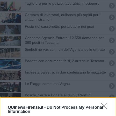
Taglio ore per le pulizie, lavoratrici in sciopero
Carenza di lavoratori, nullaosta più rapidi per i
cittadini stranieri
Posta nel cassonetto, portalettere nei guai
Concorso Agenzia Entrate, 12.558 domande per
380 posti in Toscana
Simboli no vax sui muri dell'Agenzia delle entrate
Badanti con documenti falsi, 2 arresti in Toscana
Inchiesta palestre, in due confessano le mazzette
Le Piagge come Las Vegas
Boschi, Serra e Bonafè ai tavoli, Renzi dj
Comuni toscani sentinelle antievasione
QUInewsFirenze.it -
Do Not Process My Personal
Information