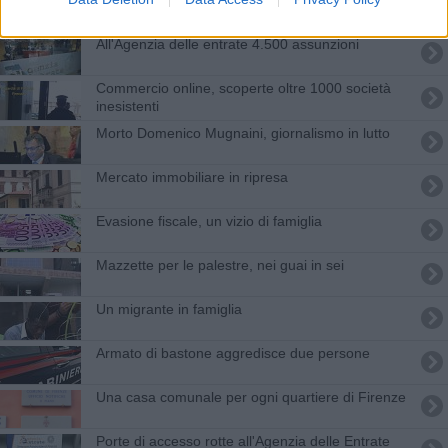
All'Agenzia delle entrate 4.500 assunzioni
Commercio online, scoperte oltre 1000 società
inesistenti
Morto Domenico Mugnaini, giornalismo in lutto
Mercato immobiliare in ripresa
Evasione fiscale, un vizio di famiglia
Mazzette per le palestre, nei guai in sei
Un migrante in famiglia
Armato di bastone aggredisce due persone
Una casa comunale per ogni quartiere di Firenze
Porte di accesso rotte all'Agenzia delle Entrate