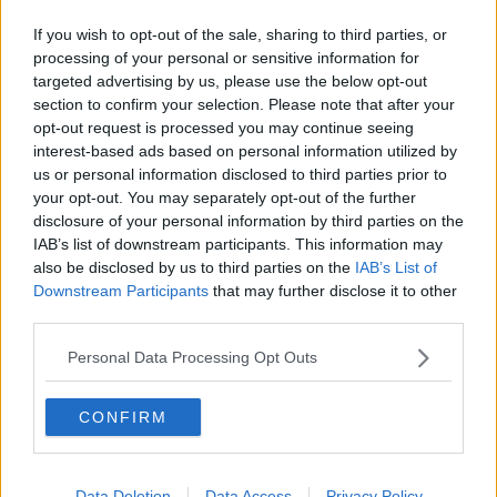
Sgomberato un edificio, all'interno 200 persone
If you wish to opt-out of the sale, sharing to third parties, or
Imprenditore assolto, fu vittima di concussione
processing of your personal or sensitive information for
targeted advertising by us, please use the below opt-out
section to confirm your selection. Please note that after your
Agenzia delle Entrate, dipendenti in sciopero
opt-out request is processed you may continue seeing
interest-based ads based on personal information utilized by
​Allarme bomba all'Agenzia delle Entrate
us or personal information disclosed to third parties prior to
your opt-out. You may separately opt-out of the further
​Vivere a Firenze? Caro ti costa!
disclosure of your personal information by third parties on the
IAB’s list of downstream participants. This information may
Dipendenti dell'Agenzia delle Entrate in corteo
also be disclosed by us to third parties on the
IAB’s List of
Downstream Participants
that may further disclose it to other
Effetti Covid, affitti commerciali a rischio usura
third parties.
Bonus pubblicità 2020, c'è tempo fino al 30
Personal Data Processing Opt Outs
settembre
Covid, la guida per i contributi ai centri storici
CONFIRM
Onore e merito, consegnati i riconoscimenti
Data Deletion
Data Access
Privacy Policy
Vorticoso giro di fatture false in ditte fantasma