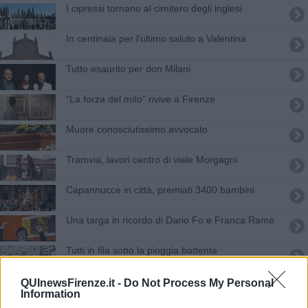
I cipressi tornano al cimitero degli inglesi
In centinaia per l'ultimo saluto a Valentina
Tutto esaurito per don Milani
"La forza del mito" rivive a Firenze
Muore conosciutissimo avvocato
Tramvia, lavori centro di viale Morgagni
Capannucce in città, premiati 3400 bambini
Una targa in ricordo di Dario Fo e Franca Rame
​Tutti in fila sotto la pioggia battente
Quaranta led per le pensiline del mercato
QUInewsFirenze.it -
Do Not Process My Personal
Information