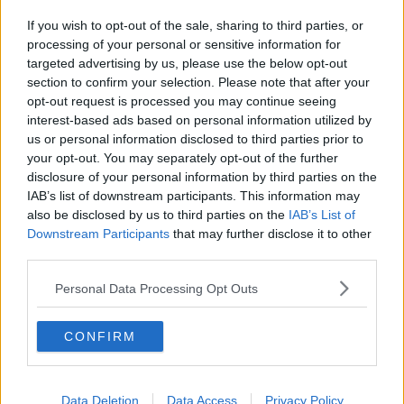
Regalati un restauro, visite guidate a Ognissanti
If you wish to opt-out of the sale, sharing to third parties, or
Novoli e stazione le zone più a rischio terremoto
processing of your personal or sensitive information for
targeted advertising by us, please use the below opt-out
section to confirm your selection. Please note that after your
L'oro verde di Reggello
opt-out request is processed you may continue seeing
interest-based ads based on personal information utilized by
Monumenti ai raggi X per evitare altre tragedie
us or personal information disclosed to third parties prior to
your opt-out. You may separately opt-out of the further
All'Accademia quattro tavole di Mariotto di Nardo
disclosure of your personal information by third parties on the
IAB’s list of downstream participants. This information may
Quarto indagato per il turista morto in S.Croce
also be disclosed by us to third parties on the
IAB’s List of
Downstream Participants
that may further disclose it to other
Turista morto, resta chiusa la basilica di S.Croce
third parties.
La basilica di Santa Croce chiusa per lutto
Personal Data Processing Opt Outs
L'Oltrarno è cool e diventa una app
CONFIRM
Festa per il primo restauro grazie all'Art Bonus
L'eco delle bombe che uccisero 215 fiorentini
Data Deletion
Data Access
Privacy Policy