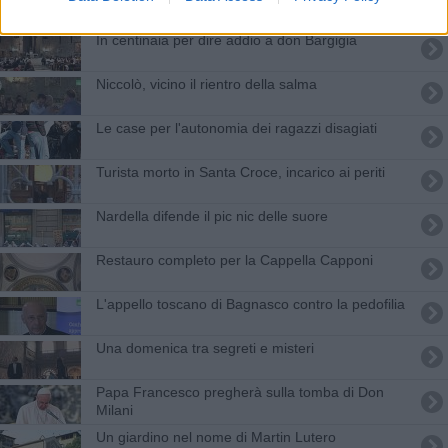
In centinaia per dire addio a don Bargigia
Niccolò, vicino il rientro della salma
Le case per l'autonomia dei ragazzi disagiati
Turista morto in Santa Croce, incarico ai periti
Nardella difende il pic nic delle suore
Restauro completo per la Cappella Capponi
L'appello toscano di Bagnasco contro la pedofilia
Una domenica tra segreti e misteri
Papa Francesco pregherà sulla tomba di Don
Milani
Un giardino nel nome di Martin Lutero