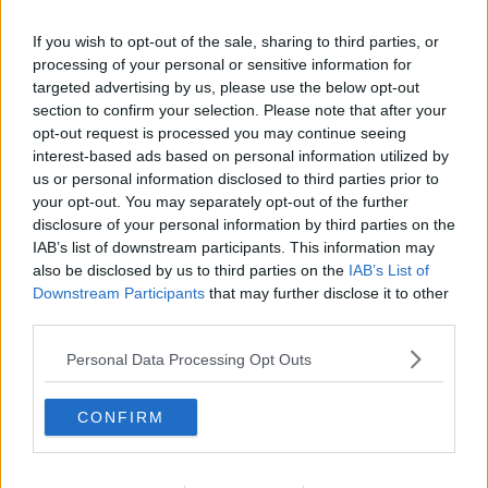
​Villa Donatello, presidio sanitario rimodernato
If you wish to opt-out of the sale, sharing to third parties, or
Un punto ristoro per gli autisti del tram
processing of your personal or sensitive information for
targeted advertising by us, please use the below opt-out
Fiorino d’oro a Pinault, presidente di Kering
section to confirm your selection. Please note that after your
opt-out request is processed you may continue seeing
Yves Saint Laurent nel palazzo abbandonato
interest-based ads based on personal information utilized by
us or personal information disclosed to third parties prior to
Alta Velocità, Ferrovie incontra i comitati
your opt-out. You may separately opt-out of the further
disclosure of your personal information by third parties on the
In un libro il rapporto tra autisti e passeggeri
IAB’s list of downstream participants. This information may
also be disclosed by us to third parties on the
IAB’s List of
Il parcheggio si paga senza usare i contanti
Downstream Participants
that may further disclose it to other
third parties.
Covid fase 2, nuove tariffe al parcheggio Stazione
Personal Data Processing Opt Outs
In aeroporto test rapidi anti-Covid su viaggiatori
CONFIRM
Nuova galleria in A1, abbattuto l'ultimo diaframma
Leonardo Bieber alla guida di Firenze Parcheggi