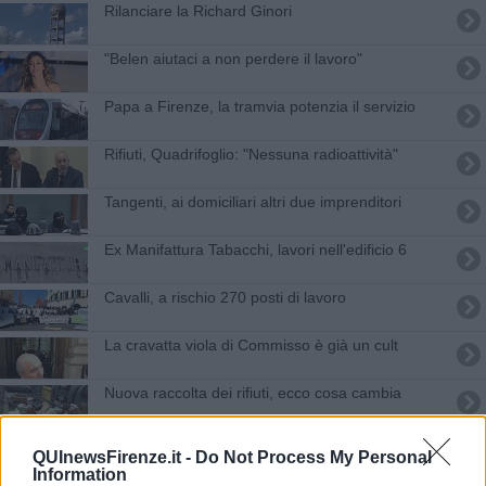
Rilanciare la Richard Ginori
"Belen aiutaci a non perdere il lavoro"
Papa a Firenze, la tramvia potenzia il servizio
Rifiuti, Quadrifoglio: "Nessuna radioattività"
Tangenti, ai domiciliari altri due imprenditori
​Ex Manifattura Tabacchi, lavori nell'edificio 6
Cavalli, a rischio 270 posti di lavoro
La cravatta viola di Commisso è già un cult
Nuova raccolta dei rifiuti, ecco cosa cambia
​Gruppo CHL: crescono le opportunità ed i fatturati
QUInewsFirenze.it -
Do Not Process My Personal
nelle telecomunicazioni
Information