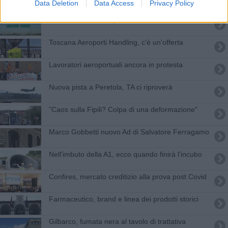
Data Deletion
Data Access
Privacy Policy
Terza corsia A11, Aspi conferma la realizzazione
Toscana Aeroporti Handling, c'è un'offerta
Lavoratori aeroportuali ancora in protesta
Nuova pista a Peretola, TA ci riproverà
"Caos sulla Fipili? Colpa di una deformazione"
Marco Gobbetti nuovo Ad di Salvatore Ferragamo
Nell'imbuto della A1, ecco quando finirà l'incubo
Confires, mercato creditizio alla prova post Covid
Farmaceutico, brand e linea dei prodotti storici
Gilbarco, fumata nera al tavolo di trattativa