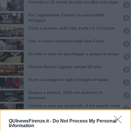
Fiorentini a 15 minuti da tutto ma dieci anni dopo
Per Legambiente Firenze ha una mobilità
ecologica
Covid e turismo, nelle città d’arte c’è chi chiude
Vino, è vuoto il bicchiere degli aiuti Covid
Di notte in auto nel parcheggio a pesare la droga
Olimpia Basket Legnaia compie 50 anni
Scure sui viaggi nei tagli al budget di Natale
Sangue e plasma, 2023 con aumento di
donazioni
Cenone a casa per quasi tutti, sì ma quanto costa
Giovani criminali, blitz con 73 arresti
QUInewsFirenze.it -
Do Not Process My Personal
Information