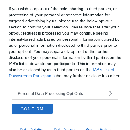
Due figli per ogni donna, il piano dei sindaci
If you wish to opt-out of the sale, sharing to third parties, or
Marijuana e cocaina, in casa un deposito di droga
processing of your personal or sensitive information for
targeted advertising by us, please use the below opt-out
Emorragia di ordini per le imprese del filato
section to confirm your selection. Please note that after your
opt-out request is processed you may continue seeing
Il ritorno della Venere a Urbino
interest-based ads based on personal information utilized by
us or personal information disclosed to third parties prior to
your opt-out. You may separately opt-out of the further
Il bimbo nasce morto e scatta la denuncia
disclosure of your personal information by third parties on the
IAB’s list of downstream participants. This information may
Nel b&b la base dello spaccio sulla tramvia
also be disclosed by us to third parties on the
IAB’s List of
Downstream Participants
that may further disclose it to other
I dati confermano il successo del noleggio auto a
third parties.
lungo termine
E' morto Alberto Peruzzini
Personal Data Processing Opt Outs
I Bianchi di Santo Spirito donano il sangue
CONFIRM
Dopo 400 anni il duca Francesco torna a casa
Ferragosto con sorpresa al museo archeologico
Data Deletion
Data Access
Privacy Policy