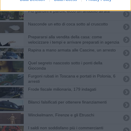
Più giardini e parchi, ecco un antidoto all'afa
Nasconde un etto di coca sotto al cruscotto
​Prepararsi alla vendita della casa: come
velocizzare i tempi e arrivare preparati in agenzia
Rapina a mano armata alle Cascine, un arresto
Quel segreto nascosto sotto i ponti della
Gioconda
Furgoni rubati in Toscana e portati in Polonia, 6
arresti
Frode fiscale milionaria, 179 indagati
Bilanci falsificati per ottenere finanziamenti
Winckelmann, Firenze e gli Etruschi
I saldi non soddisfano più i commercianti