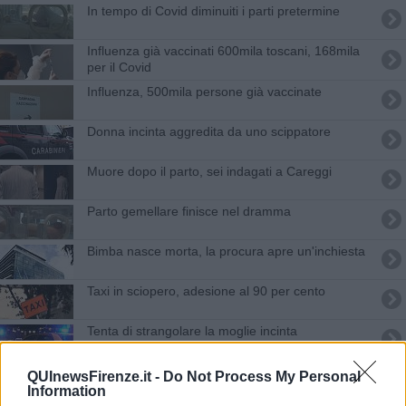
In tempo di Covid diminuiti i parti pretermine
Influenza già vaccinati 600mila toscani, 168mila
per il Covid
Influenza, 500mila persone già vaccinate
Donna incinta aggredita da uno scippatore
Muore dopo il parto, sei indagati a Careggi
Parto gemellare finisce nel dramma
Bimba nasce morta, la procura apre un'inchiesta
Taxi in sciopero, adesione al 90 per cento
Tenta di strangolare la moglie incinta
Neonata senza vita abbandonata in una borsa
QUInewsFirenze.it -
Do Not Process My Personal
Information