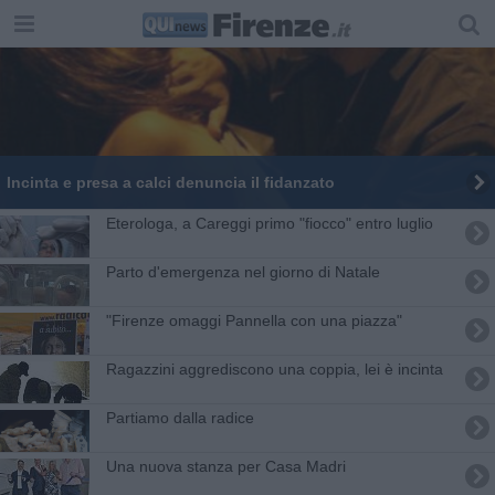
Incinta e presa a calci denuncia il fidanzato
Eterologa, a Careggi primo "fiocco" entro luglio
Parto d'emergenza nel giorno di Natale
"Firenze omaggi Pannella con una piazza"
Ragazzini aggrediscono una coppia, lei è incinta
Partiamo dalla radice
Una nuova stanza per Casa Madri