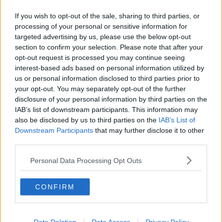
Plasma iperimmune, ecco chi può essere un
donatore
If you wish to opt-out of the sale, sharing to third parties, or
Covid, ecco chi può donare il plasma iperimmune
processing of your personal or sensitive information for
targeted advertising by us, please use the below opt-out
L'ufficio immigrazione sospende il Cup a distanza
section to confirm your selection. Please note that after your
opt-out request is processed you may continue seeing
interest-based ads based on personal information utilized by
Prorogati buoni taxi ed ncc, ecco come ottenerli
us or personal information disclosed to third parties prior to
your opt-out. You may separately opt-out of the further
Aborto, protesta: "Toscana inadempiente sulla
legge 194"
disclosure of your personal information by third parties on the
IAB’s list of downstream participants. This information may
Oncologia, tecnica innovativa su bimba di 10 anni
also be disclosed by us to third parties on the
IAB’s List of
Downstream Participants
that may further disclose it to other
Nuovo Consultorio sanitario dedicato ai giovani
third parties.
Bimbo nasce senza naso, stampa in 3D per
Personal Data Processing Opt Outs
ricostruirlo
Caldo, un sabato da bollino arancione
CONFIRM
Arriva l'influenza, ecco quando è atteso il picco
La povertà affligge un bambino toscano su 5