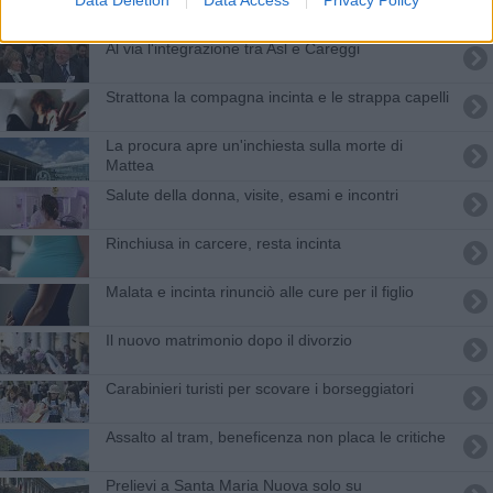
Data Deletion
Data Access
Privacy Policy
Al via l'integrazione tra Asl e Careggi
Strattona la compagna incinta e le strappa capelli
La procura apre un'inchiesta sulla morte di
Mattea
Salute della donna, visite, esami e incontri
Rinchiusa in carcere, resta incinta
Malata e incinta rinunciò alle cure per il figlio
Il nuovo matrimonio dopo il divorzio
Carabinieri turisti per scovare i borseggiatori
Assalto al tram, beneficenza non placa le critiche
Prelievi a Santa Maria Nuova solo su