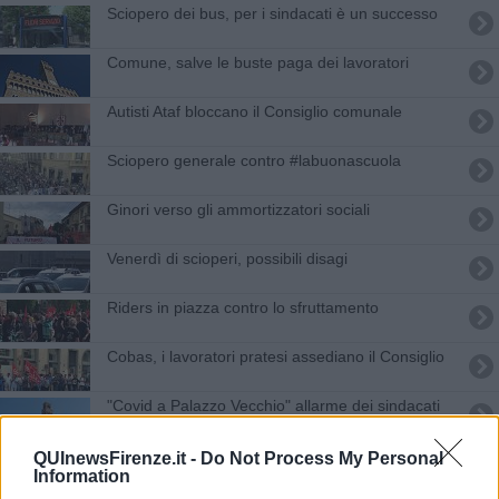
Sciopero dei bus, per i sindacati è un successo
Comune, salve le buste paga dei lavoratori
Autisti Ataf bloccano il Consiglio comunale
Sciopero generale contro #labuonascuola
Ginori verso gli ammortizzatori sociali
Venerdì di scioperi, possibili disagi
Riders in piazza contro lo sfruttamento
Cobas, i lavoratori pratesi assediano il Consiglio
"Covid a Palazzo Vecchio" allarme dei sindacati
Sfratti, inquilini: "L'Ufficio Casa non risponde"
QUInewsFirenze.it -
Do Not Process My Personal
Information