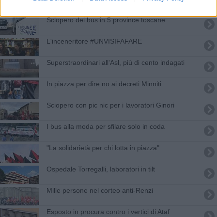
Sciopero dei bus in 5 province toscane
L'inceneritore #UNVISIFAFARE
Superstraordinari all'Asl, più di cento indagati
In piazza per dire no ai decreti Minniti
Sciopero con pic nic per i lavoratori Ginori
I bus alla moda per sfilare solo in coda
"La solidarietà per chi lotta in piazza"
Ospedale Torregalli, laboratori in tilt
Mille persone nel corteo anti-Renzi
Esposto in procura contro i vertici di Ataf