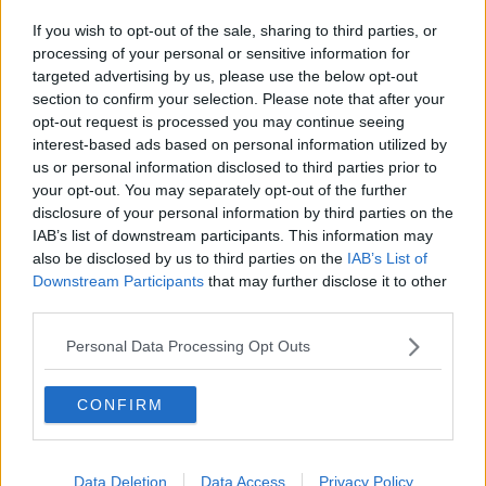
Il Covid sale sul bus, gli autisti chiamano la Asl
If you wish to opt-out of the sale, sharing to third parties, or
Covid e scioperi, venerdì nero per bus e tram
processing of your personal or sensitive information for
targeted advertising by us, please use the below opt-out
section to confirm your selection. Please note that after your
Lavoratori incatenati ai cancelli del magazzino
opt-out request is processed you may continue seeing
interest-based ads based on personal information utilized by
Sciopero in vista, bus a rischio per 24 ore
us or personal information disclosed to third parties prior to
your opt-out. You may separately opt-out of the further
Sciopero dei bus, alta adesione per i sindacati
disclosure of your personal information by third parties on the
IAB’s list of downstream participants. This information may
Sciopero, bus e tram si fermano 24 ore
also be disclosed by us to third parties on the
IAB’s List of
Downstream Participants
that may further disclose it to other
Vigilia di sciopero, così si fermano i trasporti
third parties.
Trasporto pubblico, l'ora dello sciopero
Personal Data Processing Opt Outs
8 Marzo di sciopero, chi si ferma dalla scuola alla
CONFIRM
sanità
Bus, in arrivo un nuovo sciopero
Data Deletion
Data Access
Privacy Policy
Il giorno dello sciopero, orari e servizi garantiti