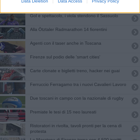
Data Deletion
Data Access
Privacy Policy
Sempre meno sportelli bancari, Toscana fra le più
colpite
Gol e spettacolo, i viola stendono il Sassuolo
Alla Ötztaler Radmarathon 14 fiorentini
Agenti con il taser anche in Toscana
Firenze sul podio delle 'smart cities'
Carte clonate e biglietti treno, hacker nei guai
Ferruccio Ferragamo tra i nuovi Cavalieri Lavoro
Due toscani in campo con la nazionale di rugby
Premiate le tesi di 15 neo laureati
Ristoratori in rivolta, tavoli pronti per la cena di
protesta
La Maratona di Firenze torna con 4.500 iscritti