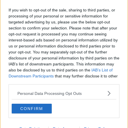
Frecciarossa deraglia, due morti, caos treni
If you wish to opt-out of the sale, sharing to third parties, or
Abusi sulle bimbe, arrestati un babbo e due
processing of your personal or sensitive information for
mamme
targeted advertising by us, please use the below opt-out
section to confirm your selection. Please note that after your
Maria Chiara Roti nuova guida di Ronald
McDonald
opt-out request is processed you may continue seeing
interest-based ads based on personal information utilized by
In piazza, distanti, per tornare a scuola
us or personal information disclosed to third parties prior to
your opt-out. You may separately opt-out of the further
Camorra, maxi blitz in Toscana contro i Casalesi
disclosure of your personal information by third parties on the
IAB’s list of downstream participants. This information may
Screening in piazza con l'Ordine di Malta
also be disclosed by us to third parties on the
IAB’s List of
Downstream Participants
that may further disclose it to other
Pegaso alla toscana primo arbitro donna in Serie
third parties.
A
Stadio, ritorno al futuro con l'ipotesi Castello
Personal Data Processing Opt Outs
Via alla scuola per pastori, le storie degli allievi
CONFIRM
Frode fiscale milionaria, 179 indagati