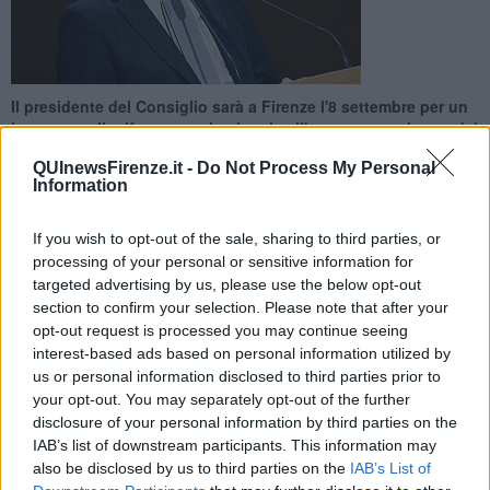
Il presidente del Consiglio sarà a Firenze l'8 settembre per un
incontro sulla riforma costituzionale all'evento organizzato dal
Pd alle Cascine
QUInewsFirenze.it -
Do Not Process My Personal
Information
If you wish to opt-out of the sale, sharing to third parties, or
processing of your personal or sensitive information for
targeted advertising by us, please use the below opt-out
FIRENZE —
Che Renzi sarebbe stato presente alla festa dell'Unità
section to confirm your selection. Please note that after your
di Firenze era stato reso noto fin dalla presentazione della
opt-out request is processed you may continue seeing
manifestazione. Ancora, però, non si conosceva la data. Ora si sa:
il premier arriverà l'
8 settembre
.
interest-based ads based on personal information utilized by
us or personal information disclosed to third parties prior to
Una serata che si annuncia particolarmente calda sul fronte del
your opt-out. You may separately opt-out of the further
dibattito sulla
riforma costituzionale
e sul referendum attraverso il
disclosure of your personal information by third parties on the
quale i cittadini saranno chiamati ad esprimersi sui contenuti della
IAB’s list of downstream participants. This information may
riforma che ha come primo obiettivo il superamento del
also be disclosed by us to third parties on the
IAB’s List of
bicameralismo perfetto tra Camera dei Deputati e Senato.