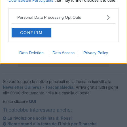
Downstream Participants
that may further disclose it to other
third parties.
Personal Data Processing Opt Outs
L'annuncio della partecipazione alla festa è arrivato dallo stesso
presidente del Consiglio che, di rientro dal G20 in Giappone, ha
detto di voler prendere parte anche ad altre manifestazioni del Pd
CONFIRM
in svolgimento in tutta Italia, da Palermo a Catania a Reggio
Emilia.
Data Deletion
Data Access
Privacy Policy
Se vuoi leggere le notizie principali della Toscana iscriviti alla
Newsletter QUInews - ToscanaMedia.
Arriva gratis tutti i giorni
alle 20:00 direttamente nella tua casella di posta.
Basta cliccare
QUI
Ti potrebbe interessare anche:
La rivoluzione socialista di Rossi
Niente stand alla festa de l'Unità per Rinascita