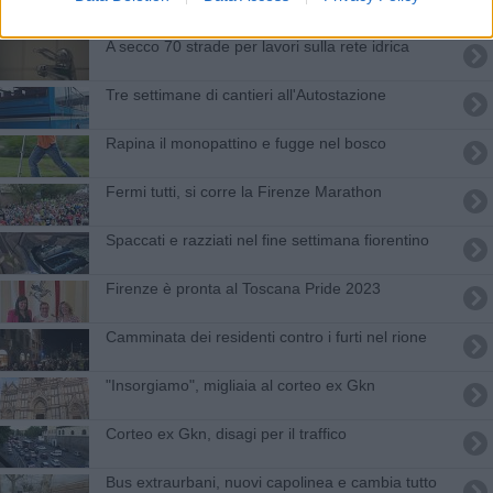
A secco 70 strade per lavori sulla rete idrica
Tre settimane di cantieri all'Autostazione
Rapina il monopattino e fugge nel bosco
Fermi tutti, si corre la Firenze Marathon
Spaccati e razziati nel fine settimana fiorentino
Firenze è pronta al Toscana Pride 2023
Camminata dei residenti contro i furti nel rione
"Insorgiamo", migliaia al corteo ex Gkn
Corteo ex Gkn, disagi per il traffico
​Bus extraurbani, nuovi capolinea e cambia tutto