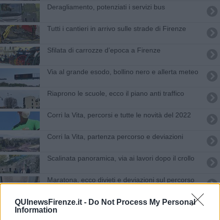
Deragliamento, potenziati i servizi bus
Tutti i cantieri in arrivo sulle strade di Firenze
Sfilata di carrozze d’epoca a Firenze
Via al grande esodo, bollino nero e allerta meteo
Riaprono le scuole, ecco il piano anti traffico
Corri la Vita, percorsi e tutte le novità del 2022
Corri la Vita, partenza percorso e deviazioni
Scalinata panoramica, via ai lavori dopo il crollo
​Maratona, ecco divieti e deviazioni sul percorso
Arriva Francesco, la mappa dei divieti
QUInewsFirenze.it -
Do Not Process My Personal
Information