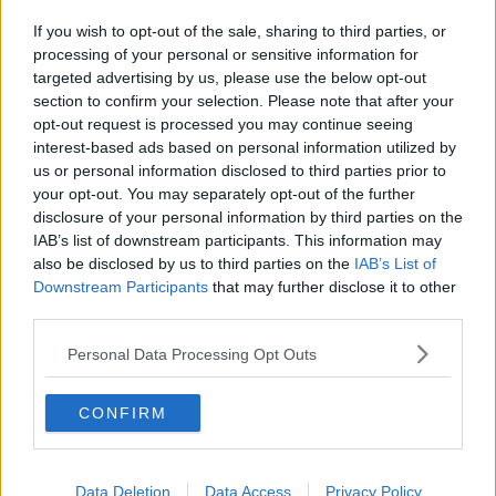
​Un bosco di trecento alberi alle Cascine
If you wish to opt-out of the sale, sharing to third parties, or
processing of your personal or sensitive information for
​Concerti e Fochi, stretta sulle bevande
targeted advertising by us, please use the below opt-out
section to confirm your selection. Please note that after your
L'arte di Clara, che non parla e non legge
opt-out request is processed you may continue seeing
interest-based ads based on personal information utilized by
Six Underground, nuovi set
us or personal information disclosed to third parties prior to
your opt-out. You may separately opt-out of the further
Giungla stazione, i tassisti chiedono soluzioni
disclosure of your personal information by third parties on the
IAB’s list of downstream participants. This information may
​Firenze Rocks, ecco tutte le informazioni utili
also be disclosed by us to third parties on the
IAB’s List of
Downstream Participants
that may further disclose it to other
Torna la Maratona, ecco i divieti e le deviazioni
third parties.
Firenze Marathon, occhio ai divieti, sospesa la T2
Personal Data Processing Opt Outs
Sulla nuova strada c'è una collina di rifiuti
CONFIRM
Il Covid non ferma i cantieri aperti a Firenze
Data Deletion
Data Access
Privacy Policy
Diecimila luci a led in oltre 500 strade