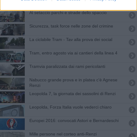
Al setaccio parchi e strade dello spaccio
Sicurezza, task force nelle zone del crimine
La ciclabile Tram - Tav alla prova dei social
Tram, entro agosto via ai cantieri della linea 4
Tramvia paralizzata dai rami pericolanti
Nabucco grande prova e in platea c'è Agnese
Renzi
Leopolda 7, la giornata dei sassolini di Renzi
Leopolda, Forza Italia vuole vederci chiaro
Europei 2016: convocati Astori e Bernardeschi
Mille persone nel corteo anti-Renzi