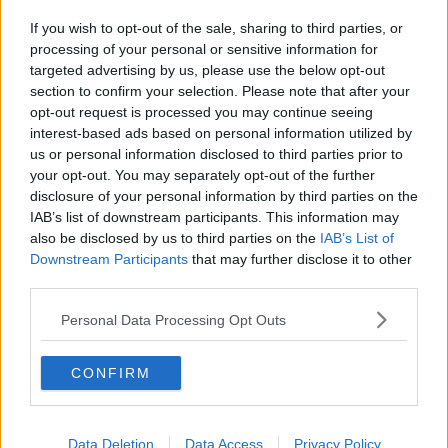
La seconda ondata Covid fa slittare Pitti
Immagine
If you wish to opt-out of the sale, sharing to third parties, or
Tram fermo e piazza chiusa per albero
processing of your personal or sensitive information for
pericolante
targeted advertising by us, please use the below opt-out
section to confirm your selection. Please note that after your
​Tram, inviati al Mit i progetti per Campi e Sesto
opt-out request is processed you may continue seeing
interest-based ads based on personal information utilized by
Sviluppo a Ovest, verso il piano per Campi
us or personal information disclosed to third parties prior to
your opt-out. You may separately opt-out of the further
Scambiatori per bici, bus e treni nella Metrocittà
disclosure of your personal information by third parties on the
IAB’s list of downstream participants. This information may
Mobilità rivoluzionata contro lo smog, le novità
also be disclosed by us to third parties on the
IAB’s List of
Downstream Participants
that may further disclose it to other
Novità per il tram, ecco il piano contro lo smog
third parties.
Rione a ferro e fuoco, se questo è centro storico
Personal Data Processing Opt Outs
Lo trovano massacrato di botte lungo la ferrovia
CONFIRM
Ragazze aggredite sul bus, fermato un uomo
Data Deletion
Data Access
Privacy Policy
Biblioteca più accessibile, via libera al progetto