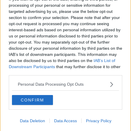
fine a se stessa, ma la base una professione, come quella del
processing of your personal or sensitive information for
cuoco, che guarda avanti.
targeted advertising by us, please use the below opt-out
"
V come Valori, prima di tutto sociali, perché il cuoco ha delle
section to confirm your selection. Please note that after your
responsabilità nei confronti del consumatore, ma anche verso i
opt-out request is processed you may continue seeing
produttori di materie prime.
Valore anche promozionale
, perché il
interest-based ads based on personal information utilized by
cuoco può far conoscere un territorio attraverso i piatti e le sue
us or personal information disclosed to third parties prior to
eccellenze - ha commentato
Rocco Pozzulo
presidente della Fic,
your opt-out. You may separately opt-out of the further
Federazione italiana cuochi - E poi le V hanno anche
valore
disclosure of your personal information by third parties on the
gustativo
, perché non ci dimentichiamo che dobbiamo creare
IAB’s list of downstream participants. This information may
emozioni nelle persone.
E v come vantaggi,
vantaggi economici
also be disclosed by us to third parties on the
IAB’s List of
per tutta una filiera che va oltre quella dell’agroalimentare e
Downstream Participants
that may further disclose it to other
vantaggi sociali, perché creiamo posti di lavoro e opportunità anche
third parties.
per i più giovani, in un momento in cui ce n’è bisogno.
V come
vision
i, quelle che stimolano ogni giorno la creatività mossa dalla
Personal Data Processing Opt Outs
professionalità dei cuochi di oggi, che guardano a ieri pensando a
domani".
CONFIRM
Data Deletion
Data Access
Privacy Policy