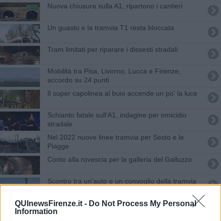
Nuova chiusura sulla A1, ripartono i cantieri
Un guasto e la tramvia T1 resta bloccata
Tram limitati per riparare i dissesti stradali
Mobilità tra Pisa, Livorno, Lucca e Firenze,
accordo su 24 punti
Il super capolinea al buio accende un po' la luce
Schianto fatale sull'A1, indagine per omicidio
stradale
Nel 2022 nuove linee tramvia per Sesto e le
Piagge
Conto alla rovescia per la galleria del Galluzzo
Scontro tra un'auto e un convoglio della tramvia
Parte la tramvia, nuovi percorsi per i bus
QUInewsFirenze.it -
Do Not Process My Personal
Information