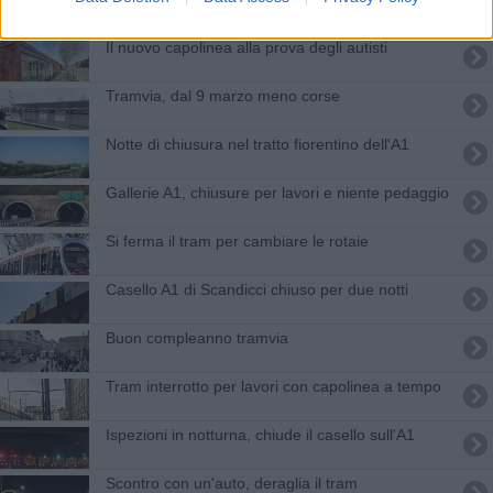
Il nuovo capolinea alla prova degli autisti
Tramvia, dal 9 marzo meno corse
Notte di chiusura nel tratto fiorentino dell'A1
Gallerie A1, chiusure per lavori e niente pedaggio
Si ferma il tram per cambiare le rotaie
Casello A1 di Scandicci chiuso per due notti
Buon compleanno tramvia
Tram interrotto per lavori con capolinea a tempo
Ispezioni in notturna, chiude il casello sull'A1
Scontro con un'auto, deraglia il tram