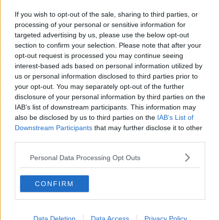
Ataf e Li-nea, da oggi cambia tutto
If you wish to opt-out of the sale, sharing to third parties, or
processing of your personal or sensitive information for
Linea 2, confermato il regalo di Natale
targeted advertising by us, please use the below opt-out
section to confirm your selection. Please note that after your
Una nuova fermata ferroviaria in viale Guidoni
opt-out request is processed you may continue seeing
interest-based ads based on personal information utilized by
Droga nello zaino, tradito dalle foto sul telefono
us or personal information disclosed to third parties prior to
your opt-out. You may separately opt-out of the further
Lavori in FiPiLi, la Polizia "Prendete la tramvia"
disclosure of your personal information by third parties on the
IAB’s list of downstream participants. This information may
​Firenze Rocks, ecco tutte le informazioni utili
also be disclosed by us to third parties on the
IAB’s List of
Downstream Participants
that may further disclose it to other
Migliaia di bulbi da oppio nascosti in una valigia
third parties.
"Non è possibile aumentare i vagoni del tram"
Personal Data Processing Opt Outs
Fiera di Scandicci, "Usate la tramvia"
CONFIRM
Il tram si ferma per i podisti della Maratona
Data Deletion
Data Access
Privacy Policy
Travolta dal tram, al vaglio le immagini dei video