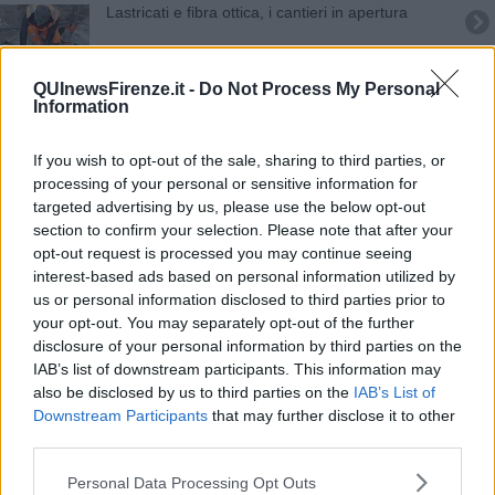
Lastricati e fibra ottica, i cantieri in apertura
Aperta la nuova rotatoria di via Bugiardini
QUInewsFirenze.it -
Do Not Process My Personal
Information
Nuovi lavori e asfaltature in città
​Asfalto nuovo e guerra aperta alle processionarie
If you wish to opt-out of the sale, sharing to third parties, or
processing of your personal or sensitive information for
Tutti i cantieri al via e i cambi di viabilità
targeted advertising by us, please use the below opt-out
section to confirm your selection. Please note that after your
opt-out request is processed you may continue seeing
La nuova rotatoria cambia l'accesso a Torregalli
interest-based ads based on personal information utilized by
us or personal information disclosed to third parties prior to
Cantieri, settimana di passione per le auto
your opt-out. You may separately opt-out of the further
disclosure of your personal information by third parties on the
Sosta e traffico fanno spazio alla Half Marathon
IAB’s list of downstream participants. This information may
also be disclosed by us to third parties on the
IAB’s List of
Viale chiuso per asfaltare in notturna
Downstream Participants
that may further disclose it to other
third parties.
Asfalto e altri cantieri, carovana di interventi
Personal Data Processing Opt Outs