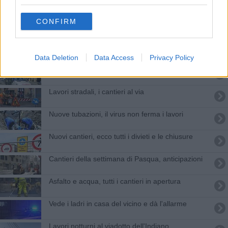
Nuova piazza dedicata al beato don Carlo
Gnocchi
CONFIRM
Cantieri della settimana, dai Viadotti al tram
Cantieri, i nuovi divieti sulle strade di Firenze
Data Deletion
Data Access
Privacy Policy
Bus al Forte di Belvedere, ecco itinerario e orari
Lavori stradali, i cantieri al via
Nuove tubazioni, il virus non ferma i lavori
Nuovi cantieri, ecco tutti i divieti e le chiusure
Cantieri della settimana di Pasqua, anticipazioni
Asfalto e acqua, tutti i cantieri in apertura
Vede i ladri in casa del vicino e dà l'allarme
​Lavori notturni al viadotto dell'Indiano