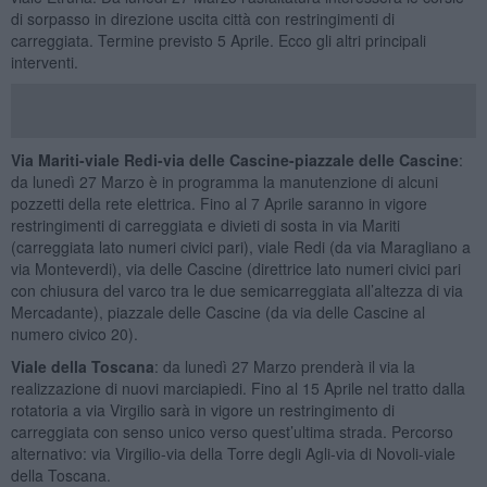
di sorpasso in direzione uscita città con restringimenti di
carreggiata. Termine previsto 5 Aprile. Ecco gli altri principali
interventi.
Via Mariti-viale Redi-via delle Cascine-piazzale delle Cascine
:
da lunedì 27 Marzo è in programma la manutenzione di alcuni
pozzetti della rete elettrica. Fino al 7 Aprile saranno in vigore
restringimenti di carreggiata e divieti di sosta in via Mariti
(carreggiata lato numeri civici pari), viale Redi (da via Maragliano a
via Monteverdi), via delle Cascine (direttrice lato numeri civici pari
con chiusura del varco tra le due semicarreggiata all’altezza di via
Mercadante), piazzale delle Cascine (da via delle Cascine al
numero civico 20).
Viale della Toscana
: da lunedì 27 Marzo prenderà il via la
realizzazione di nuovi marciapiedi. Fino al 15 Aprile nel tratto dalla
rotatoria a via Virgilio sarà in vigore un restringimento di
carreggiata con senso unico verso quest’ultima strada. Percorso
alternativo: via Virgilio-via della Torre degli Agli-via di Novoli-viale
della Toscana.