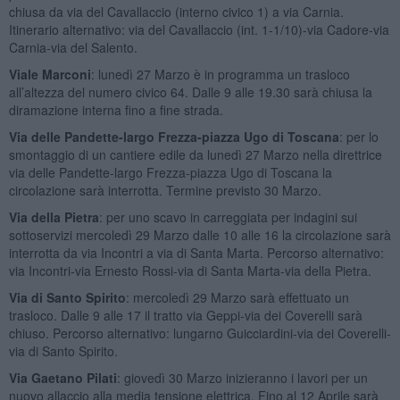
chiusa da via del Cavallaccio (interno civico 1) a via Carnia.
Itinerario alternativo: via del Cavallaccio (int. 1-1/10)-via Cadore-via
Carnia-via del Salento.
Viale Marconi
: lunedì 27 Marzo è in programma un trasloco
all’altezza del numero civico 64. Dalle 9 alle 19.30 sarà chiusa la
diramazione interna fino a fine strada.
Via delle Pandette-largo Frezza-piazza Ugo di Toscana
: per lo
smontaggio di un cantiere edile da lunedì 27 Marzo nella direttrice
via delle Pandette-largo Frezza-piazza Ugo di Toscana la
circolazione sarà interrotta. Termine previsto 30 Marzo.
Via della Pietra
: per uno scavo in carreggiata per indagini sui
sottoservizi mercoledì 29 Marzo dalle 10 alle 16 la circolazione sarà
interrotta da via Incontri a via di Santa Marta. Percorso alternativo:
via Incontri-via Ernesto Rossi-via di Santa Marta-via della Pietra.
Via di Santo Spirito
: mercoledì 29 Marzo sarà effettuato un
trasloco. Dalle 9 alle 17 il tratto via Geppi-via dei Coverelli sarà
chiuso. Percorso alternativo: lungarno Guicciardini-via dei Coverelli-
via di Santo Spirito.
Via Gaetano Pilati
: giovedì 30 Marzo inizieranno i lavori per un
nuovo allaccio alla media tensione elettrica. Fino al 12 Aprile sarà